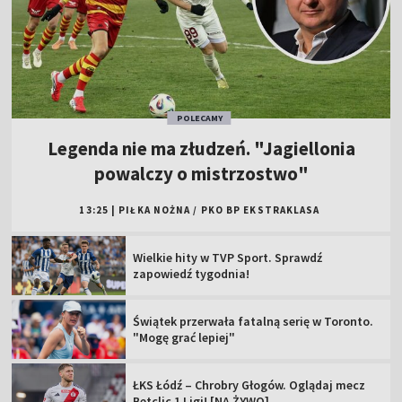
POLECAMY
Legenda nie ma złudzeń. "Jagiellonia
powalczy o mistrzostwo"
13:25
|
PIŁKA NOŻNA
/
PKO BP EKSTRAKLASA
Wielkie hity w TVP Sport. Sprawdź
zapowiedź tygodnia!
Świątek przerwała fatalną serię w Toronto.
"Mogę grać lepiej"
ŁKS Łódź – Chrobry Głogów. Oglądaj mecz
Betclic 1 Ligi! [NA ŻYWO]