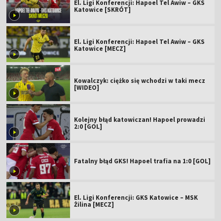
El. Ligi Konferencji: Hapoel Tel Awiw – GKS
Katowice [SKRÓT]
El. Ligi Konferencji: Hapoel Tel Awiw – GKS
Katowice [MECZ]
Kowalczyk: ciężko się wchodzi w taki mecz
[WIDEO]
Kolejny błąd katowiczan! Hapoel prowadzi
2:0 [GOL]
Fatalny błąd GKS! Hapoel trafia na 1:0 [GOL]
El. Ligi Konferencji: GKS Katowice – MSK
Żilina [MECZ]