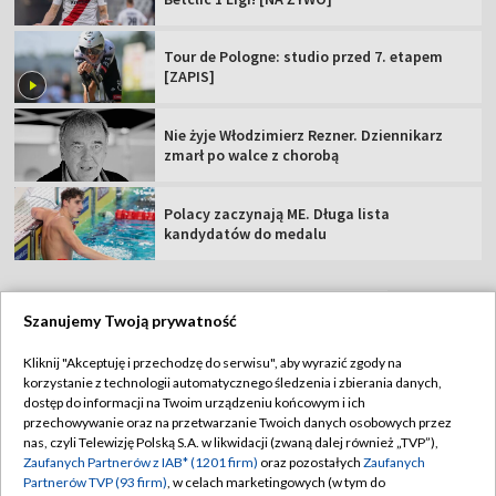
Tour de Pologne: studio przed 7. etapem
[ZAPIS]
Nie żyje Włodzimierz Rezner. Dziennikarz
zmarł po walce z chorobą
Polacy zaczynają ME. Długa lista
kandydatów do medalu
Szanujemy Twoją prywatność
TVP
Kliknij "Akceptuję i przechodzę do serwisu", aby wyrazić zgody na
korzystanie z technologii automatycznego śledzenia i zbierania danych,
Abonament TVP
Regulamin TVP
dostęp do informacji na Twoim urządzeniu końcowym i ich
Polityka prywatności
Sklep TVP
przechowywanie oraz na przetwarzanie Twoich danych osobowych przez
nas, czyli Telewizję Polską S.A. w likwidacji (zwaną dalej również „TVP”),
Biuro Reklamy
Moje zgody
Zaufanych Partnerów z IAB* (1201 firm)
oraz pozostałych
Zaufanych
Partnerów TVP (93 firm)
, w celach marketingowych (w tym do
Oferta Handlowa
Biuro reklamy