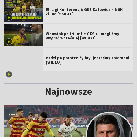
El. Ligi Konferencji: GKS Katowice – MSK
Żilina [SKRÓT]
Wdowiak po triumfie GKS-u: mogliśmy
wygrać wcześniej [WIDEO]
Bzdyl po porażce Żyliny: jesteśmy załamani
[WIDEO]
Najnowsze