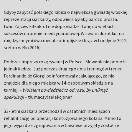
Gdyby zapytać polskiego kibica o największą gwiazdę włoskiej
reprezentacji siatkarzy, odpowiedź byłaby bardzo prosta.
Iwan Zajcew kilkakrotnie doprowadził Italię do wielkich
sukcesów na arenie międzynarodowej. W swoim dorobku ma
między innymi dwa medale olimpijskie (brąz w Londynie 2012,
srebro w Rio 2016).
Podczas imprezy rozgrywanej w Polsce i Słowenii nie pomoże
jednak kadrze. Już podczas drugiego dnia treningów trener
Ferdinando de Giorgi poinformował atakującego, że nie
znajdzie dla niego miejsca w 14-osobowym składzie na
turniej.
– Wolałem powiedzieć to od razu, by uniknąć
spekulacji –
tłumaczył selekcjoner.
33-letni siatkarz przechodził w ostatnich miesiącach
rehabilitację po operacji kontuzjowanego kolana. Mimo to
jego wyjazd ze zgrupowania w Cavalese przyjęty został ze