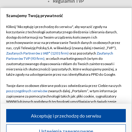
Abonament TVP
Regulamin TVP
Polityka prywatności
Sklep TVP
Szanujemy Twoją prywatność
Biuro Reklamy
Moje zgody
Kliknij "Akceptuję i przechodzę do serwisu", aby wyrazić zgody na
Oferta Handlowa
Biuro reklamy
korzystanie z technologii automatycznego śledzenia i zbierania danych,
dostęp do informacji na Twoim urządzeniu końcowym i ich
Telegazeta ogłoszenia
Kontakt
przechowywanie oraz na przetwarzanie Twoich danych osobowych przez
Emisja w TVP
nas, czyli Telewizję Polską S.A. w likwidacji (zwaną dalej również „TVP”),
Zaufanych Partnerów z IAB* (1201 firm)
oraz pozostałych
Zaufanych
Kanały
Rada Programowa
Partnerów TVP (93 firm)
, w celach marketingowych (w tym do
zautomatyzowanego dopasowania reklam do Twoich zainteresowań i
Ogłoszenia przetargowe
mierzenia ich skuteczności) i pozostałych, które wskazujemy poniżej, a
©2026 Telewizja Polska Spółka Akcyjna w likwidacji
także zgody na udostępnianie przez nas identyfikatora PPID do Google.
Akademia Telewizyjna
Informacje o nadawcy
Twoje dane osobowe zbierane podczas odwiedzania przez Ciebie naszych
poszczególnych serwisów
zwanych dalej „Portalem”, w tym informacje
Centrum informacji TVP
zapisywane za pomocą technologii takich jak: pliki cookie, sygnalizatory
WWW lub innych podobnych technologii umożliwiających świadczenie
System NOS
dopasowanych i bezpiecznych usług, personalizację treści oraz reklam,
udostępnianie funkcji mediów społecznościowych oraz analizowanie
Zgłoś program (ROPAT)
Akceptuję i przechodzę do serwisu
ruchu w Internecie.
Kariera w TVP
Twoje dane osobowe zbierane podczas odwiedzania przez Ciebie
Ustawienia zaawansowane