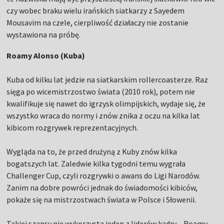
czy wobec braku wielu irańskich siatkarzy z Sayedem
Mousavim na czele, cierpliwość działaczy nie zostanie
wystawiona na próbę.
Roamy Alonso (Kuba)
Kuba od kilku lat jedzie na siatkarskim rollercoasterze. Raz
sięga po wicemistrzostwo świata (2010 rok), potem nie
kwalifikuje się nawet do igrzysk olimpijskich, wydaje się, że
wszystko wraca do normy i znów znika z oczu na kilka lat
kibicom rozgrywek reprezentacyjnych.
Wygląda na to, że przed drużyną z Kuby znów kilka
bogatszych lat. Zaledwie kilka tygodni temu wygrała
Challenger Cup, czyli rozgrywki o awans do Ligi Narodów.
Zanim na dobre powróci jednak do świadomości kibiców,
pokaże się na mistrzostwach świata w Polsce i Słowenii.
Takiej szansy nie wykorzysta jeden z liderów kadry – Roamy