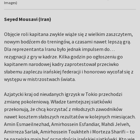
Images)
Seyed Mousavi (Iran)
Objęcie roli kapitana zwykle wiąże się z wielkim zaszczytem,
nowym bodźcem do treningów, a czasami nawet lepszą grą.
Dla reprezentanta Iranu było jednak impulsem do…
rezygnacji z gry w kadrze. Kilka godzin po ogłoszeniu go
kapitanem narodowej kadry zaprotestował przeciwko
słabemu zapleczu irańskiej federacji i honorowo wycofał się z
występu w mistrzostwach świata.
Azjatycki kraj od nieudanych igrzysk w Tokio przechodzi
zmianę pokoleniową. Władze tamtejszej siatkówki
przekonują, że chcą korzystać z młodszych zawodników
nawet kosztem słabszych rezultatów w kolejnych miesiącach.
Amin Esmaeilnezhad, Amirhossein Esfandiar, Mahdi Jelveh,
Amirreza Sarlak, Amirhossein Toukhteh i Morteza Sharifi – to
te nazwiska mają być przyszłością irańskiej siatkówki. Kto wie