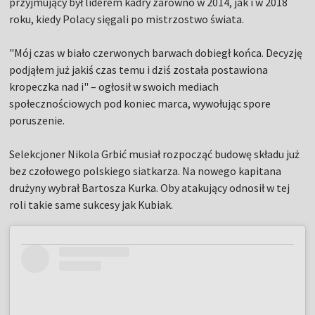
przyjmujący był liderem kadry zarówno w 2014, jak i w 2018
roku, kiedy Polacy sięgali po mistrzostwo świata.
"Mój czas w biało czerwonych barwach dobiegł końca. Decyzję
podjąłem już jakiś czas temu i dziś została postawiona
kropeczka nad i" – ogłosił w swoich mediach
społecznościowych pod koniec marca, wywołując spore
poruszenie.
Selekcjoner Nikola Grbić musiał rozpocząć budowę składu już
bez czołowego polskiego siatkarza. Na nowego kapitana
drużyny wybrał Bartosza Kurka. Oby atakujący odnosił w tej
roli takie same sukcesy jak Kubiak.