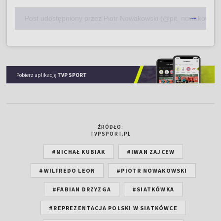
Post udostępniony przez Piotr Nowakowski (@pit_nowakowski
Pobierz aplikację
TVP SPORT
ŹRÓDŁO:
TVPSPORT.PL
#MICHAŁ KUBIAK
#IWAN ZAJCEW
#WILFREDO LEON
#PIOTR NOWAKOWSKI
#FABIAN DRZYZGA
#SIATKÓWKA
#REPREZENTACJA POLSKI W SIATKÓWCE