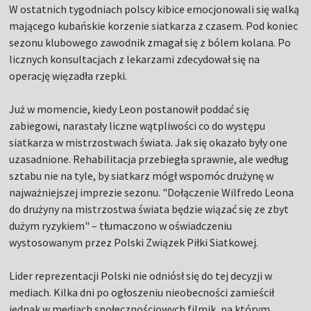
W ostatnich tygodniach polscy kibice emocjonowali się walką
mającego kubańskie korzenie siatkarza z czasem. Pod koniec
sezonu klubowego zawodnik zmagał się z bólem kolana. Po
licznych konsultacjach z lekarzami zdecydował się na
operację więzadła rzepki.
Już w momencie, kiedy Leon postanowił poddać się
zabiegowi, narastały liczne wątpliwości co do występu
siatkarza w mistrzostwach świata. Jak się okazało były one
uzasadnione. Rehabilitacja przebiegła sprawnie, ale według
sztabu nie na tyle, by siatkarz mógł wspomóc drużynę w
najważniejszej imprezie sezonu. "Dołączenie Wilfredo Leona
do drużyny na mistrzostwa świata będzie wiązać się ze zbyt
dużym ryzykiem" – tłumaczono w oświadczeniu
wystosowanym przez Polski Związek Piłki Siatkowej.
Lider reprezentacji Polski nie odniósł się do tej decyzji w
mediach. Kilka dni po ogłoszeniu nieobecności zamieścił
jednak w mediach społecznościowych filmik, na którym