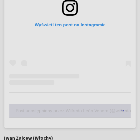
Wyświetl ten post na Instagramie
Post udostępniony przez Wilfredo León Venero (@wilfredo_leon
Iwan Zajcew (Włochy)