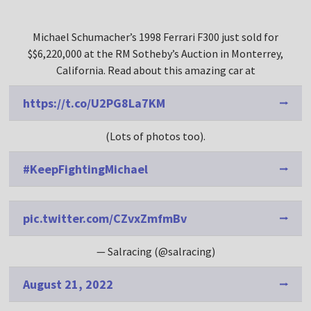
Michael Schumacher’s 1998 Ferrari F300 just sold for
$$6,220,000 at the RM Sotheby’s Auction in Monterrey,
California. Read about this amazing car at
https://t.co/U2PG8La7KM
(Lots of photos too).
#KeepFightingMichael
pic.twitter.com/CZvxZmfmBv
— Salracing (@salracing)
August 21, 2022