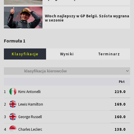
Włoch najlepszy w GP Belgii. Szósta wygrana
w sezonie
Formuła 1
Klasyfikacje
Wyniki
Terminarz
Pkt
1
Kimi Antonelli
219.0
2
Lewis Hamilton
169.0
3
George Russell
160.0
4
Charles Leclerc
138.0