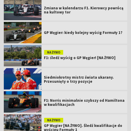
Zmiana w kalendarzu F1. Kierowcy powrócą
na kultowy tor
GP Węgier: kiedy kolejny wyścig Formuły 1?
NA ŻYWO
F1: śledź wyścig o GP Węgier! [NA ŻYWO]
Siedmiokrotny mistrz świata ukarany.
Przesunięty o trzy pozycje
F1: Norris minimalnie szybszy od Hamiltona
w kwalifikacjach
NA ŻYWO
GP Węgier [NA ŻYWO]. Śledź kwalifikacje do
wyścigu Formuły 1