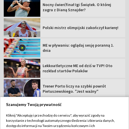
Nocny ćwierćfinał Igi Świątek. O której
zagra z Dianą Sznajder?
Polski mistrz olimpijski zakończył karierę!
ME w pływaniu: oglądaj sesję poranną 1.
dnia
Lekkoatletyczne ME od dziś w TVP! Oto
rozkład startów Polaków
Trener Porto liczy na szybki powrót
Pietuszewskiego. "Jest ważny"
Szanujemy Twoją prywatność
Kliknij "Akceptuję i przechodzę do serwisu", aby wyrazić zgody na
korzystanie z technologii automatycznego śledzenia i zbierania danych,
TVP
dostęp do informacji na Twoim urządzeniu końcowym i ich