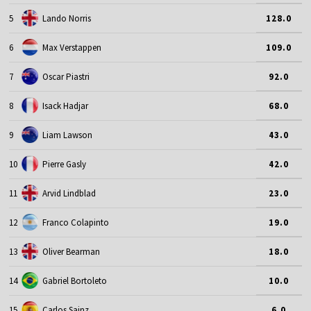
5
Lando Norris
128.0
6
Max Verstappen
109.0
7
Oscar Piastri
92.0
8
Isack Hadjar
68.0
9
Liam Lawson
43.0
10
Pierre Gasly
42.0
11
Arvid Lindblad
23.0
12
Franco Colapinto
19.0
13
Oliver Bearman
18.0
14
Gabriel Bortoleto
10.0
15
Carlos Sainz
6.0