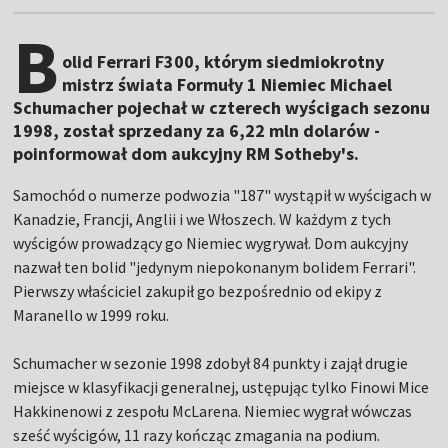
B
olid Ferrari F300, którym siedmiokrotny
mistrz świata Formuły 1 Niemiec Michael
Schumacher pojechał w czterech wyścigach sezonu
1998, został sprzedany za 6,22 mln dolarów -
poinformował dom aukcyjny RM Sotheby's.
Samochód o numerze podwozia "187" wystąpił w wyścigach w
Kanadzie, Francji, Anglii i we Włoszech. W każdym z tych
wyścigów prowadzący go Niemiec wygrywał. Dom aukcyjny
nazwał ten bolid "jedynym niepokonanym bolidem Ferrari".
Pierwszy właściciel zakupił go bezpośrednio od ekipy z
Maranello w 1999 roku.
Schumacher w sezonie 1998 zdobył 84 punkty i zajął drugie
miejsce w klasyfikacji generalnej, ustępując tylko Finowi Mice
Hakkinenowi z zespołu McLarena. Niemiec wygrał wówczas
sześć wyścigów, 11 razy kończąc zmagania na podium.