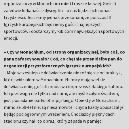
organizatorzy w Monachium mieli troszkę łatwiej. Gościli
zaledwie kilkanaście dyscyplin – u nas będzie ich ponad
trzydzieści. Jesteśmy jednak przekonani, że podczas III
Igrzysk Europejskich będziemy gościć najlepszych
sportowców i dostarczymy kibicom największych sportowych
emocji.
– Czy w Monachium, od strony organizacyjnej, było coś, co
pana zafascynowało? Coś, co chętnie przeniósłby pan do
organizacji przyszłorocznych igrzysk europejskich?
– Moje wcześniejsze doświadczenia nie różnią się od praktyk,
które widziałem w Monachium. Niemcy mają wielkie
doświadczenie, gościli mnóstwo imprez wszelakiego kalibru.
Ich przewagą nie tylko nad nami, ale myślę całym światem,
jest posiadanie parku olimpijskiego. Obiekty w Monachium,
mimo że 50-letnie, są niesamowite i chyba każdy opuszczał je
będąc pod ogromnym wrażeniem. Chociażby piękny dach
stadionu czy hali to obraz, który zapada w pamięci.