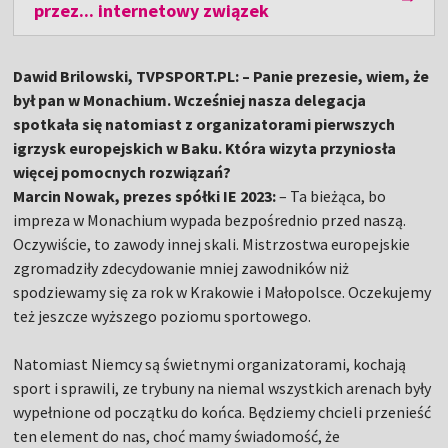
przez... internetowy związek
Dawid Brilowski, TVPSPORT.PL: – Panie prezesie, wiem, że
był pan w Monachium. Wcześniej nasza delegacja
spotkała się natomiast z organizatorami pierwszych
igrzysk europejskich w Baku. Która wizyta przyniosła
więcej pomocnych rozwiązań?
Marcin Nowak, prezes spółki IE 2023:
– Ta bieżąca, bo
impreza w Monachium wypada bezpośrednio przed naszą.
Oczywiście, to zawody innej skali. Mistrzostwa europejskie
zgromadziły zdecydowanie mniej zawodników niż
spodziewamy się za rok w Krakowie i Małopolsce. Oczekujemy
też jeszcze wyższego poziomu sportowego.
Natomiast Niemcy są świetnymi organizatorami, kochają
sport i sprawili, ze trybuny na niemal wszystkich arenach były
wypełnione od początku do końca. Będziemy chcieli przenieść
ten element do nas, choć mamy świadomość, że