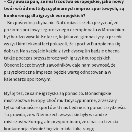
– Czy uważa pan, że mistrzostwa europejskie, jako nowy
twór wśród multidyscyplinarnych imprez sportowych, są
konkurencją dla igrzysk europejskich?
– Bezpośrednią chyba nie. Natomiast trzeba przyznać, że
poziom sportowy tegorocznego czempionatu w Monachium
był bardzo wysoki. Kolarze, kajakarze, gimnastycy, a przede
wszystkim lekkoatleci pokazali, że sport w Europie ma się
dobrze. Na szczęście każda z tych dyscyplin będzie obecna
także podczas przyszłorocznych igrzysk europejskich.
Obecność czołowych zawodników daje nam pewność, że
przyszłoroczna impreza będzie wartą odnotowania w
kalendarzu sportowym.
Myślę też, że same igrzyska są ponad to. Monachijskie
mistrzostwa Europy, choć multidyscyplinarne, zrzeszały
tylko kilkanaście sportów. U nas będzie ich ponad trzydzieści.
To prawda, że w Niemczech wszystkie były w randze
mistrzostw Europy, ale przypominam, że u nas co trzecia
konkurencja również będzie miała taką rangę.