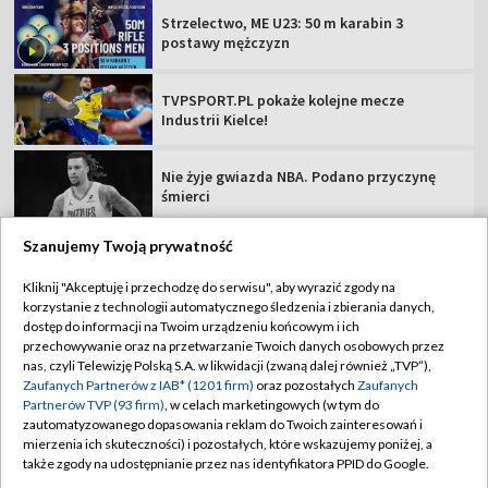
Strzelectwo, ME U23: 50 m karabin 3
postawy mężczyzn
TVPSPORT.PL pokaże kolejne mecze
Industrii Kielce!
Nie żyje gwiazda NBA. Podano przyczynę
śmierci
Szanujemy Twoją prywatność
Kliknij "Akceptuję i przechodzę do serwisu", aby wyrazić zgody na
korzystanie z technologii automatycznego śledzenia i zbierania danych,
TVP
dostęp do informacji na Twoim urządzeniu końcowym i ich
Abonament TVP
Regulamin TVP
przechowywanie oraz na przetwarzanie Twoich danych osobowych przez
nas, czyli Telewizję Polską S.A. w likwidacji (zwaną dalej również „TVP”),
Polityka prywatności
Sklep TVP
Zaufanych Partnerów z IAB* (1201 firm)
oraz pozostałych
Zaufanych
Partnerów TVP (93 firm)
, w celach marketingowych (w tym do
Biuro Reklamy
Moje zgody
zautomatyzowanego dopasowania reklam do Twoich zainteresowań i
mierzenia ich skuteczności) i pozostałych, które wskazujemy poniżej, a
Oferta Handlowa
Biuro reklamy
także zgody na udostępnianie przez nas identyfikatora PPID do Google.
Telegazeta ogłoszenia
Kontakt