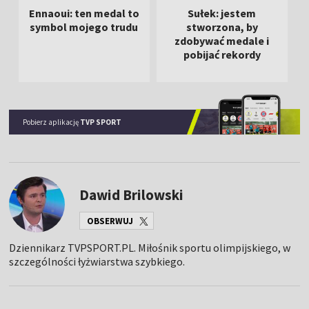
Ennaoui: ten medal to
Sułek: jestem
symbol mojego trudu
stworzona, by
zdobywać medale i
pobijać rekordy
Pobierz aplikację
TVP SPORT
Dawid Brilowski
OBSERWUJ
Dziennikarz TVPSPORT.PL. Miłośnik sportu olimpijskiego, w
szczególności łyżwiarstwa szybkiego.