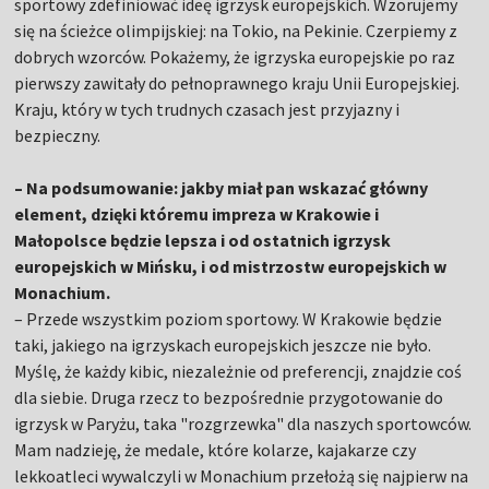
sportowy zdefiniować ideę igrzysk europejskich. Wzorujemy
się na ścieżce olimpijskiej: na Tokio, na Pekinie. Czerpiemy z
dobrych wzorców. Pokażemy, że igrzyska europejskie po raz
pierwszy zawitały do pełnoprawnego kraju Unii Europejskiej.
Kraju, który w tych trudnych czasach jest przyjazny i
bezpieczny.
– Na podsumowanie: jakby miał pan wskazać główny
element, dzięki któremu impreza w Krakowie i
Małopolsce będzie lepsza i od ostatnich igrzysk
europejskich w Mińsku, i od mistrzostw europejskich w
Monachium.
– Przede wszystkim poziom sportowy. W Krakowie będzie
taki, jakiego na igrzyskach europejskich jeszcze nie było.
Myślę, że każdy kibic, niezależnie od preferencji, znajdzie coś
dla siebie. Druga rzecz to bezpośrednie przygotowanie do
igrzysk w Paryżu, taka "rozgrzewka" dla naszych sportowców.
Mam nadzieję, że medale, które kolarze, kajakarze czy
lekkoatleci wywalczyli w Monachium przełożą się najpierw na