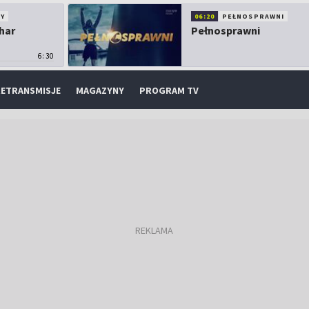
Y
06:20
PEŁNOSPRAWNI
har
Pełnosprawni
6:30
ETRANSMISJE
MAGAZYNY
PROGRAM TV