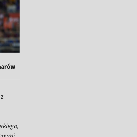
harów
 z
akiego,
innymi