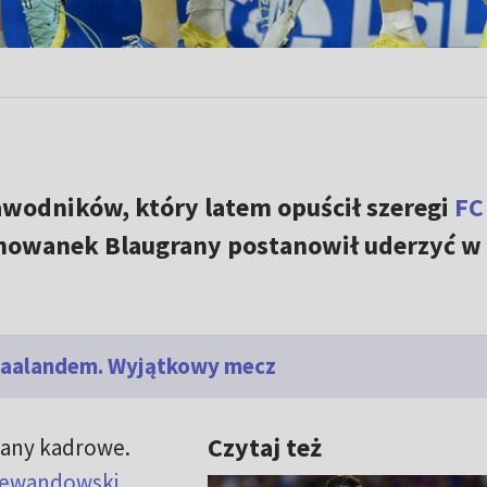
awodników, który latem opuścił szeregi
FC
chowanek Blaugrany postanowił uderzyć w
 Haalandem. Wyjątkowy mecz
Czytaj też
iany kadrowe.
Lewandowski
,