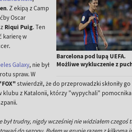
sen
. Z ekipą z Camp
oćby Oscar
az
Riqui Puig
. Ten
 karierę w
cer.
Barcelona pod lupą UEFA.
Możliwe wykluczenie z puc
eles Galaxy
, nie był
rotu spraw. W
"FOX"
stwierdził, że do przeprowadzki skłoniły go
 klubu z Katalonii, którzy "wypychali" pomocnika
zpanii.
e był trudny, nigdy wcześniej nie widziałem czegoś t
otowań do sezonu. Byłem w grupie razem z kilkoma 