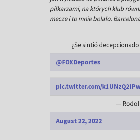
piłkarzami, na których klub równ
mecze i to mnie bolało. Barcelona
¿Se sintió decepcionado 
@FOXDeportes
pic.twitter.com/k1UNzQ2IP
— Rodol
August 22, 2022