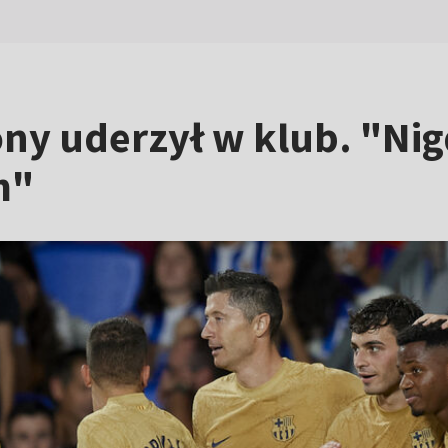
y uderzył w klub. "Nig
m"