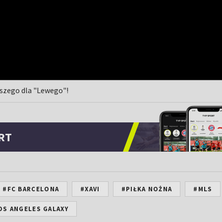
epszego dla "Lewego"!
RT
#FC BARCELONA
#XAVI
#PIŁKA NOŻNA
#MLS
OS ANGELES GALAXY