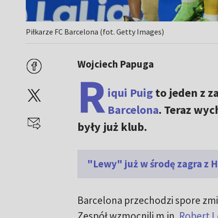
Piłkarze FC Barcelona (fot. Getty Images)
Wojciech Papuga
R
iqui Puig
to jeden z z
Barcelona
. Teraz wy
były już klub.
"Lewy" już w środę zagra z
Barcelona przechodzi spore zm
Zespół wzmocnili m.in.
Robert 