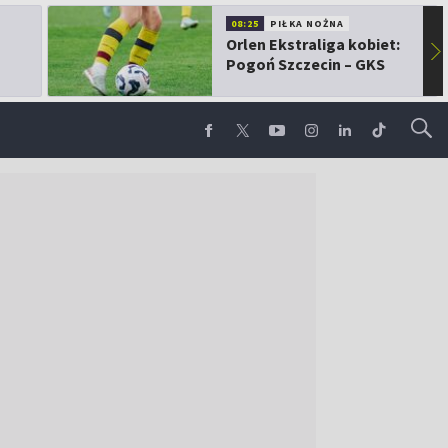
08:25
PIŁKA NOŻNA
Orlen Ekstraliga kobiet:
▶
Pogoń Szczecin – GKS
Górnik Łęczna