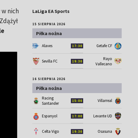
 w nich
LaLiga EA Sports
 Zdążył
15 SIERPNIA 2026
le
Piłka nożna
Alaves
Getafe CF
17:30
Rayo
Sevilla FC
19:30
Vallecano
16 SIERPNIA 2026
Piłka nożna
Racing
Villarreal
15:00
Santander
Espanyol
Levante UD
17:00
Celta Vigo
Osasuna
19:30