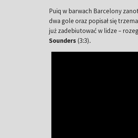
Puiq w barwach Barcelony zanoto
dwa gole oraz popisał się trzema
już zadebiutować w lidze – ro
Sounders
(3:3).