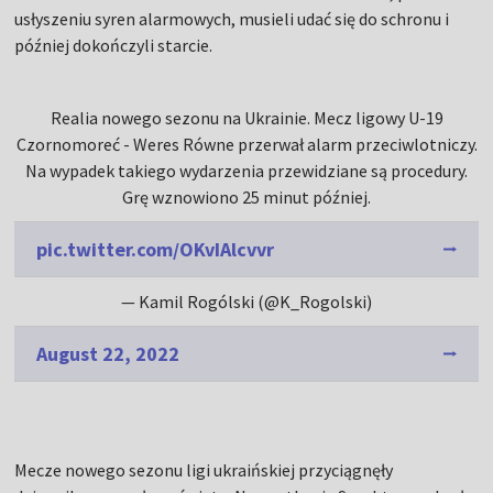
usłyszeniu syren alarmowych, musieli udać się do schronu i
później dokończyli starcie.
Realia nowego sezonu na Ukrainie. Mecz ligowy U-19
Czornomoreć - Weres Równe przerwał alarm przeciwlotniczy.
Na wypadek takiego wydarzenia przewidziane są procedury.
Grę wznowiono 25 minut później.
pic.twitter.com/OKvIAlcvvr
— Kamil Rogólski (@K_Rogolski)
August 22, 2022
Mecze nowego sezonu ligi ukraińskiej przyciągnęły