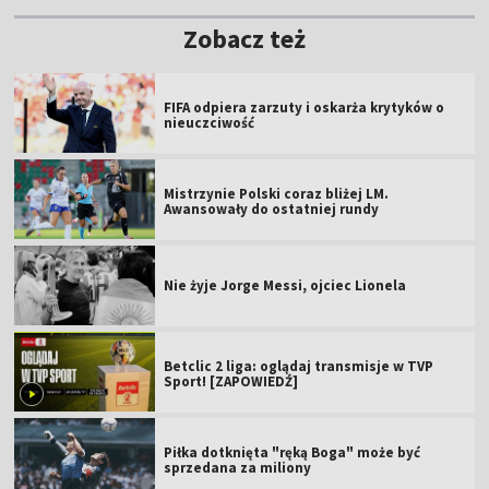
Zobacz też
FIFA odpiera zarzuty i oskarża krytyków o
nieuczciwość
Mistrzynie Polski coraz bliżej LM.
Awansowały do ostatniej rundy
Nie żyje Jorge Messi, ojciec Lionela
Betclic 2 liga: oglądaj transmisje w TVP
Sport! [ZAPOWIEDŹ]
Piłka dotknięta "ręką Boga" może być
sprzedana za miliony