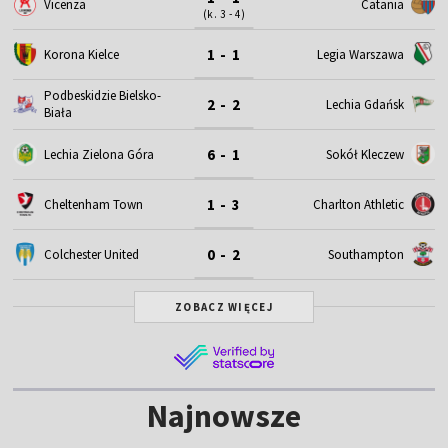
Vicenza
Catania
(k. 3 - 4)
1 - 1
Korona Kielce
Legia Warszawa
Podbeskidzie Bielsko-
2 - 2
Lechia Gdańsk
Biała
6 - 1
Lechia Zielona Góra
Sokół Kleczew
1 - 3
Cheltenham Town
Charlton Athletic
0 - 2
Colchester United
Southampton
ZOBACZ WIĘCEJ
Najnowsze