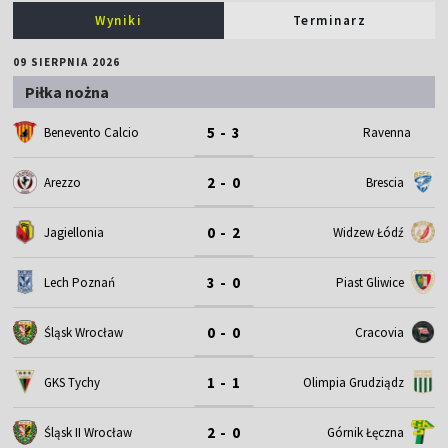
Wyniki
Terminarz
09 SIERPNIA 2026
Piłka nożna
5 - 3
Benevento Calcio
Ravenna
2 - 0
Arezzo
Brescia
0 - 2
Jagiellonia
Widzew Łódź
3 - 0
Lech Poznań
Piast Gliwice
0 - 0
Śląsk Wrocław
Cracovia
1 - 1
GKS Tychy
Olimpia Grudziądz
2 - 0
Śląsk II Wrocław
Górnik Łęczna