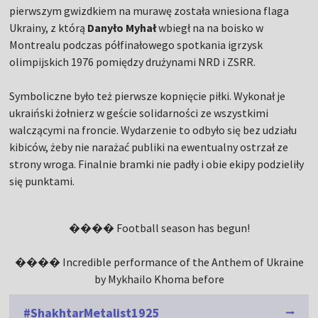
pierwszym gwizdkiem na murawę została wniesiona flaga
Ukrainy, z którą
Danyło Myhał
wbiegł na na boisko w
Montrealu podczas półfinałowego spotkania igrzysk
olimpijskich 1976 pomiędzy drużynami NRD i ZSRR.
Symboliczne było też pierwsze kopnięcie piłki. Wykonał je
ukraiński żołnierz w geście solidarności ze wszystkimi
walczącymi na froncie. Wydarzenie to odbyło się bez udziału
kibiców, żeby nie narażać publiki na ewentualny ostrzał ze
strony wroga. Finalnie bramki nie padły i obie ekipy podzieliły
się punktami.
���� Football season has begun!
���� Incredible performance of the Anthem of Ukraine
by Mykhailo Khoma before
#ShakhtarMetalist1925