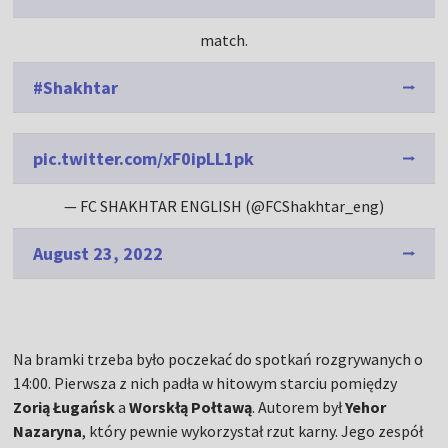
match.
#Shakhtar
pic.twitter.com/xF0ipLL1pk
— FC SHAKHTAR ENGLISH (@FCShakhtar_eng)
August 23, 2022
Na bramki trzeba było poczekać do spotkań rozgrywanych o
14:00. Pierwsza z nich padła w hitowym starciu pomiędzy
Zorią Ługańsk
a
Worskłą Połtawą
. Autorem był
Yehor
Nazaryna
, który pewnie wykorzystał rzut karny. Jego zespół