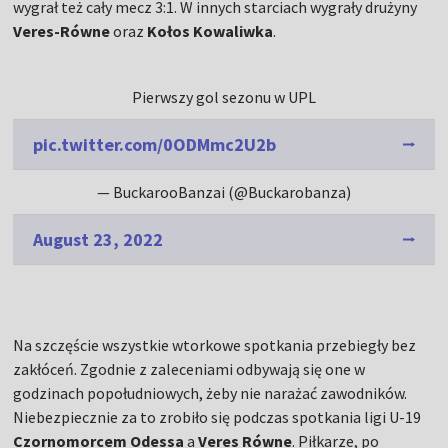
wygrał też cały mecz 3:1. W innych starciach wygrały drużyny
Veres-Równe
oraz
Kołos Kowaliwka
.
Pierwszy gol sezonu w UPL
pic.twitter.com/0ODMmc2U2b
— BuckarooBanzai (@Buckarobanza)
August 23, 2022
Na szczęście wszystkie wtorkowe spotkania przebiegły bez
zakłóceń. Zgodnie z zaleceniami odbywają się one w
godzinach popołudniowych, żeby nie narażać zawodników.
Niebezpiecznie za to zrobiło się podczas spotkania ligi U-19
Czornomorcem Odessa
a
Veres Równe
. Piłkarze, po