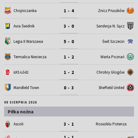
1 - 4
Chojniczanka
Znicz Pruszków
3 - 0
Avia Świdnik
Sandecja N. Sącz
5 - 0
Legia II Warszawa
Świt Szczecin
1 - 2
Termalica Nieciecza
Warta Poznań
1 - 2
ŁKS Łódź
Chrobry Głogów
0 - 3
Mansfield Town
Sheffield United
08 SIERPNIA 2026
Piłka nożna
3 - 1
Ascoli
Rossoblu Potenza
1 - 1