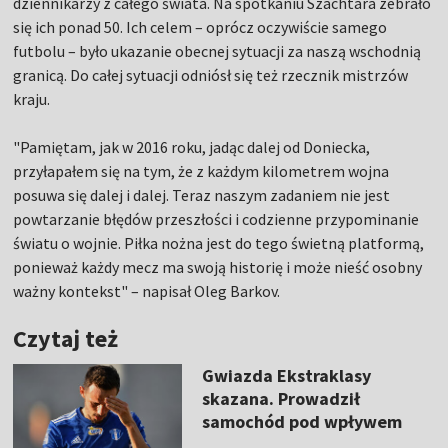
dziennikarzy z całego świata. Na spotkaniu Szachtara zebrało
się ich ponad 50. Ich celem – oprócz oczywiście samego
futbolu – było ukazanie obecnej sytuacji za naszą wschodnią
granicą. Do całej sytuacji odniósł się też rzecznik mistrzów
kraju.
"Pamiętam, jak w 2016 roku, jadąc dalej od Doniecka,
przyłapałem się na tym, że z każdym kilometrem wojna
posuwa się dalej i dalej. Teraz naszym zadaniem nie jest
powtarzanie błędów przeszłości i codzienne przypominanie
światu o wojnie. Piłka nożna jest do tego świetną platformą,
ponieważ każdy mecz ma swoją historię i może nieść osobny
ważny kontekst" – napisał Oleg Barkov.
Czytaj też
Gwiazda Ekstraklasy
skazana. Prowadził
samochód pod wpływem