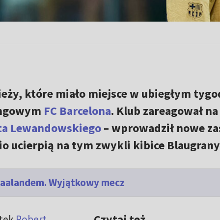
ieży, które miało miejsce w ubiegłym tygo
ningowym
FC Barcelona
. Klub zareagował na
ta Lewandowskiego
– wprowadził nowe za
o ucierpią na tym zwykli kibice Blaugrany
 Haalandem. Wyjątkowy mecz
Czytaj też
rtek
Robert