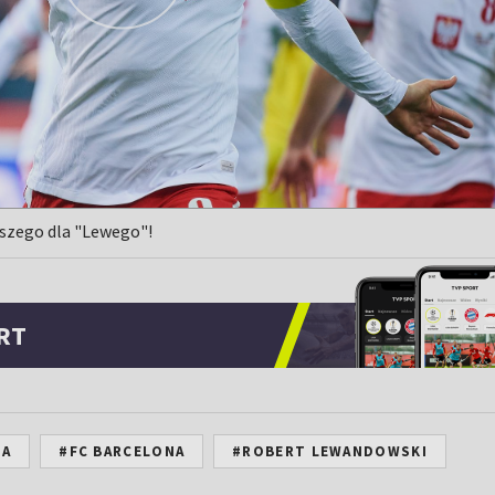
epszego dla "Lewego"!
RT
NA
#FC BARCELONA
#ROBERT LEWANDOWSKI