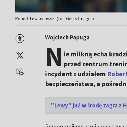
Robert Lewandowski (fot. Getty Images)
Wojciech Papuga
N
ie milkną echa kradz
przed centrum tre
incydent z udziałem
Rober
bezpieczeństwa, a pośredni
"Lewy" już w środę zagra z
Przypomnijmy: w miniony czwa