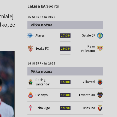
LaLiga EA Sports
niałej
15 SIERPNIA 2026
lko, że
Piłka nożna
Alaves
Getafe CF
17:30
Rayo
Sevilla FC
19:30
Vallecano
16 SIERPNIA 2026
Piłka nożna
Racing
Villarreal
15:00
Santander
Espanyol
Levante UD
17:00
Celta Vigo
Osasuna
19:30