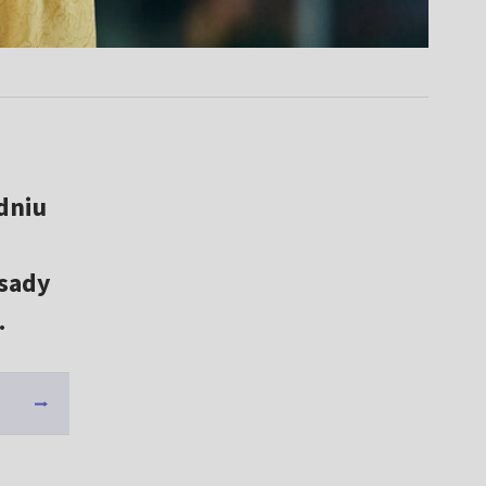
dniu
sady
.