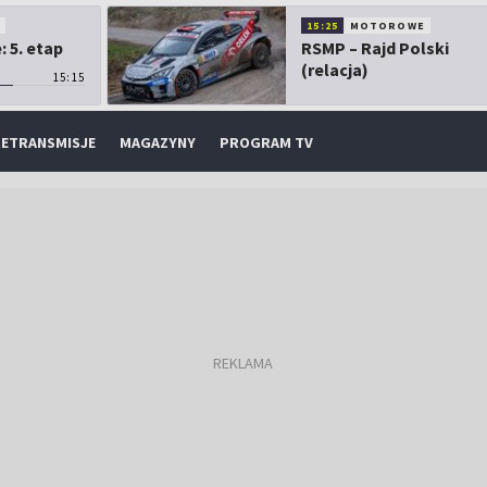
O
15:25
MOTOROWE
 5. etap
RSMP – Rajd Polski
(relacja)
15:15
ETRANSMISJE
MAGAZYNY
PROGRAM TV