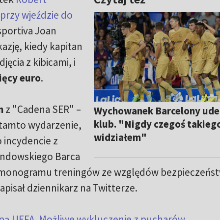
przy wjeździe do
sportiva Joan
azję, kiedy kapitan
jęcia z kibicami, i
ięcy euro
.
n
z "Cadena SER" –
Wychowanek Barcelony ude
klub. "Nigdy czegoś takiego
 tamto wydarzenie,
widziałem"
o incydencie z
andowskiego Barca
rmonogramu treningów ze względów bezpieczeńst
isał dziennikarz na Twitterze.
pą UEFA. Możliwe wykluczenie z pucharów