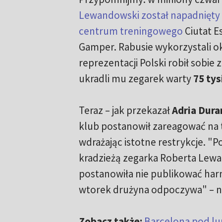
Lewandowski został napadnięty 
centrum treningowego
Ciutat E
Gamper. Rabusie wykorzystali ok
reprezentacji Polski robił sobie zd
ukradli mu zegarek warty
75 tys
Teraz – jak przekazał
Adria Dura
klub postanowił zareagować na
wdrażając istotne restrykcje. "P
kradzieżą zegarka Roberta Lew
postanowiła nie publikować ha
wtorek drużyna odpoczywa" – nap
Zobacz także:
Barcelona pod lu