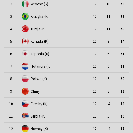
2
Włochy (K)
12
18
28
3
Brazylia (K)
12
11
26
4
Turcja (K)
12
11
25
5
Kanada (K)
12
9
24
6
Japonia (K)
12
6
21
7
Holandia (K)
12
9
21
8
Polska (K)
12
5
20
9
Chiny
12
3
19
10
Czechy (K)
12
-4
16
11
Serbia (K)
12
5
20
12
Niemcy (K)
12
-4
17