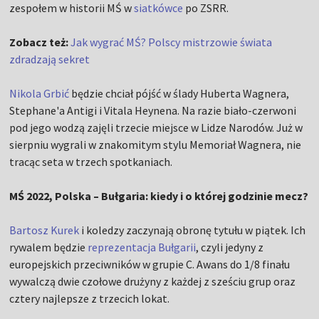
zespołem w historii MŚ w
siatkówce
po ZSRR.
Zobacz też:
Jak wygrać MŚ? Polscy mistrzowie świata
zdradzają sekret
Nikola Grbić
będzie chciał pójść w ślady Huberta Wagnera,
Stephane'a Antigi i Vitala Heynena. Na razie biało-czerwoni
pod jego wodzą zajęli trzecie miejsce w Lidze Narodów. Już w
sierpniu wygrali w znakomitym stylu Memoriał Wagnera, nie
tracąc seta w trzech spotkaniach.
MŚ 2022, Polska – Bułgaria: kiedy i o której godzinie mecz?
Bartosz Kurek
i koledzy zaczynają obronę tytułu w piątek. Ich
rywalem będzie
reprezentacja Bułgarii
, czyli jedyny z
europejskich przeciwników w grupie C. Awans do 1/8 finału
wywalczą dwie czołowe drużyny z każdej z sześciu grup oraz
cztery najlepsze z trzecich lokat.