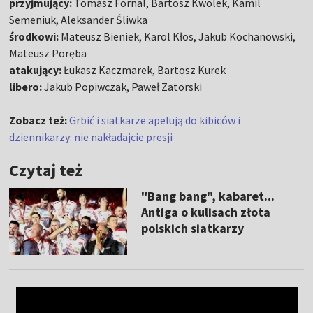
przyjmujący:
Tomasz Fornal, Bartosz Kwolek, Kamil
Semeniuk, Aleksander Śliwka
środkowi:
Mateusz Bieniek, Karol Kłos, Jakub Kochanowski,
Mateusz Poręba
atakujący:
Łukasz Kaczmarek, Bartosz Kurek
libero:
Jakub Popiwczak, Paweł Zatorski
Zobacz też:
Grbić i siatkarze apelują do kibiców i
dziennikarzy: nie nakładajcie presji
Czytaj też
"Bang bang", kabaret...
Antiga o kulisach złota
polskich siatkarzy