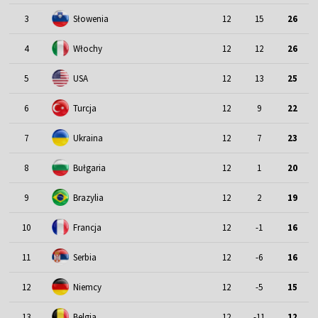
3
Słowenia
12
15
26
4
Włochy
12
12
26
5
USA
12
13
25
6
Turcja
12
9
22
7
Ukraina
12
7
23
8
Bułgaria
12
1
20
9
Brazylia
12
2
19
10
Francja
12
-1
16
11
Serbia
12
-6
16
12
Niemcy
12
-5
15
13
Belgia
12
-11
12