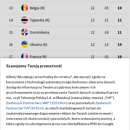
13
Belgia (K)
12
-15
10
14
Tajlandia (K)
12
-11
12
15
Dominikana
12
-14
11
16
Ukraina (K)
12
-13
10
17
Francja (K)
12
-15
10
Szanujemy Twoją prywatność
18
Bułgaria (K)
12
-22
5
Kliknij "Akceptuję i przechodzę do serwisu", aby wyrazić zgody na
korzystanie z technologii automatycznego śledzenia i zbierania danych,
dostęp do informacji na Twoim urządzeniu końcowym i ich
przechowywanie oraz na przetwarzanie Twoich danych osobowych przez
nas, czyli Telewizję Polską S.A. w likwidacji (zwaną dalej również „TVP”),
Zaufanych Partnerów z IAB* (1201 firm)
oraz pozostałych
Zaufanych
Partnerów TVP (93 firm)
, w celach marketingowych (w tym do
TVP
zautomatyzowanego dopasowania reklam do Twoich zainteresowań i
mierzenia ich skuteczności) i pozostałych, które wskazujemy poniżej, a
Abonament TVP
Regulamin TVP
także zgody na udostępnianie przez nas identyfikatora PPID do Google.