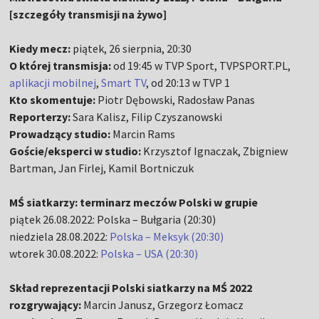
[szczegóły transmisji na żywo]
Kiedy mecz:
piątek, 26 sierpnia, 20:30
O której transmisja:
od 19:45 w TVP Sport, TVPSPORT.PL,
aplikacji mobilnej
,
Smart TV
, od 20:13 w TVP 1
Kto skomentuje:
Piotr Dębowski, Radosław Panas
Reporterzy:
Sara Kalisz, Filip Czyszanowski
Prowadzący studio:
Marcin Rams
Goście/eksperci w studio:
Krzysztof Ignaczak, Zbigniew
Bartman, Jan Firlej, Kamil Bortniczuk
MŚ siatkarzy: terminarz meczów Polski w grupie
piątek 26.08.2022: Polska – Bułgaria (20:30)
niedziela 28.08.2022:
Polska – Meksyk (20:30)
wtorek 30.08.2022:
Polska – USA (20:30)
Skład reprezentacji Polski siatkarzy na MŚ 2022
rozgrywający:
Marcin Janusz, Grzegorz Łomacz