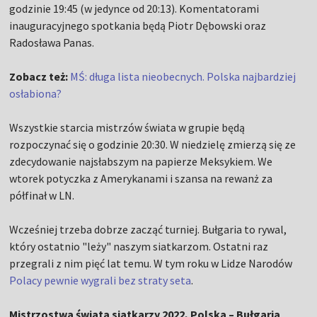
godzinie 19:45 (w jedynce od 20:13). Komentatorami
inauguracyjnego spotkania będą Piotr Dębowski oraz
Radosława Panas.
Zobacz też:
MŚ: długa lista nieobecnych. Polska najbardziej
osłabiona?
Wszystkie starcia mistrzów świata w grupie będą
rozpoczynać się o godzinie 20:30. W niedzielę zmierzą się ze
zdecydowanie najsłabszym na papierze Meksykiem. We
wtorek potyczka z Amerykanami i szansa na rewanż za
półfinał w LN.
Wcześniej trzeba dobrze zacząć turniej. Bułgaria to rywal,
który ostatnio "leży" naszym siatkarzom. Ostatni raz
przegrali z nim pięć lat temu. W tym roku w Lidze Narodów
Polacy pewnie wygrali bez straty seta
.
Mistrzostwa świata siatkarzy 2022, Polska – Bułgaria