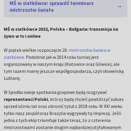
MŚ w siatkówce: sprawdź terminarz
mistrzostw świata
MŚ w siatkówce 2022, Polska – Bułgaria: transmisja na
żywo w tv i online
W piątek wielkie rozpoczęcie 20.
mistrzostw świata w
siatkówce
. Podobnie jak w 2014 roku turniej jest
organizowany w naszym kraju (Katowice oraz Gliwice), ale
tym razem mamy jeszcze współgospodarza, czyli słoweńską
Lublanę.
W Spodku swoje spotkania grupowe będą rozgrywać
reprezentanci Polski
, którzy będą chcieli powtórzyć sukces
sprzed ośmiu lat oraz obronić tytuł z 2018 roku. W XXI wieku
tylko nasz zespół oraz Brazylia wygrywały tę imprezę. Jeśli
jedna z tych ekip triumfuje także teraz, to z czterema
mistrzostwami zostanie drugim najbardziej utytułowanym