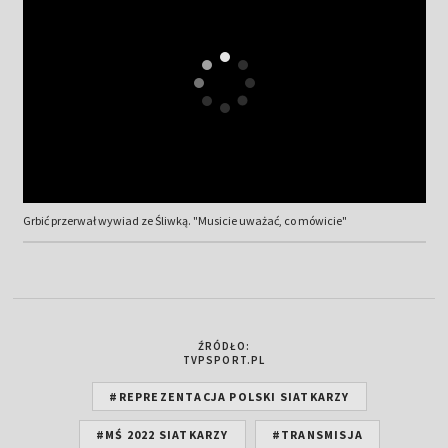
Grbić przerwał wywiad ze Śliwką. "Musicie uważać, co mówicie"
ŹRÓDŁO:
TVPSPORT.PL
#REPREZENTACJA POLSKI SIATKARZY
#MŚ 2022 SIATKARZY
#TRANSMISJA