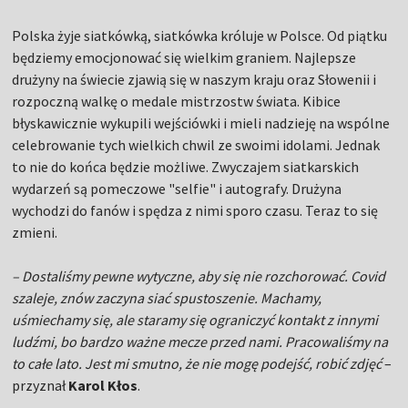
Polska żyje siatkówką, siatkówka króluje w Polsce. Od piątku
będziemy emocjonować się wielkim graniem. Najlepsze
drużyny na świecie zjawią się w naszym kraju oraz Słowenii i
rozpoczną walkę o medale mistrzostw świata. Kibice
błyskawicznie wykupili wejściówki i mieli nadzieję na wspólne
celebrowanie tych wielkich chwil ze swoimi idolami. Jednak
to nie do końca będzie możliwe. Zwyczajem siatkarskich
wydarzeń są pomeczowe "selfie" i autografy. Drużyna
wychodzi do fanów i spędza z nimi sporo czasu. Teraz to się
zmieni.
– Dostaliśmy pewne wytyczne, aby się nie rozchorować. Covid
szaleje, znów zaczyna siać spustoszenie. Machamy,
uśmiechamy się, ale staramy się ograniczyć kontakt z innymi
ludźmi, bo bardzo ważne mecze przed nami. Pracowaliśmy na
to całe lato. Jest mi smutno, że nie mogę podejść, robić zdjęć
–
przyznał
Karol Kłos
.