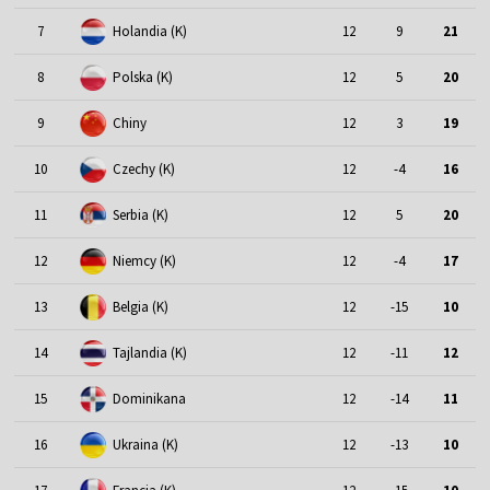
7
Holandia (K)
12
9
21
8
Polska (K)
12
5
20
9
Chiny
12
3
19
10
Czechy (K)
12
-4
16
11
Serbia (K)
12
5
20
12
Niemcy (K)
12
-4
17
13
Belgia (K)
12
-15
10
14
Tajlandia (K)
12
-11
12
15
Dominikana
12
-14
11
16
Ukraina (K)
12
-13
10