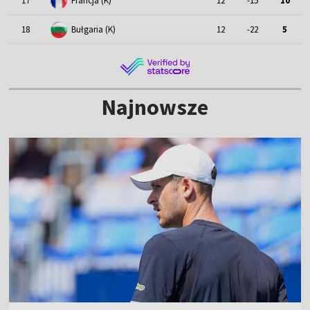
17
Francja (K)
12
-15
10
18
Bułgaria (K)
12
-22
5
Najnowsze