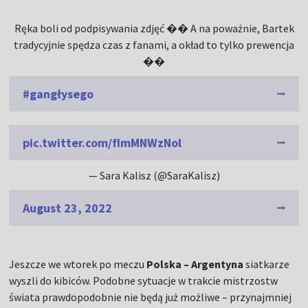
Ręka boli od podpisywania zdjęć �� A na poważnie, Bartek
tradycyjnie spędza czas z fanami, a okład to tylko prewencja
��
#gangłysego
pic.twitter.com/fImMNWzNol
— Sara Kalisz (@SaraKalisz)
August 23, 2022
Jeszcze we wtorek po meczu
Polska – Argentyna
siatkarze
wyszli do kibiców. Podobne sytuacje w trakcie mistrzostw
świata prawdopodobnie nie będą już możliwe – przynajmniej