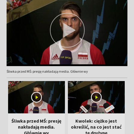
Śliwka przed MŚ: presję nakładają media. Głównie wy
Śliwka przed MŚ: presję
Kwolek: ciężko jest
nakładają media.
określić, na co jest stać
Głównie wy
tę drużynę