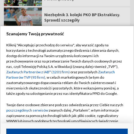
Niezbędnik 3. kolejki PKO BP Ekstraklasy.
Sprawdź szczegóły
Szanujemy Twoją prywatność
Kliknij "Akceptuję i przechodzę do serwisu", aby wyrazić zgody na
korzystanie z technologii automatycznego śledzenia i zbierania danych,
TVP
dostęp do informacji na Twoim urządzeniu końcowym i ich
Abonament TVP
Regulamin TVP
przechowywanie oraz na przetwarzanie Twoich danych osobowych przez
nas, czyli Telewizję Polską S.A. w likwidacji (zwaną dalej również „TVP”),
Polityka prywatności
Sklep TVP
Zaufanych Partnerów z IAB* (1201 firm)
oraz pozostałych
Zaufanych
Partnerów TVP (93 firm)
, w celach marketingowych (w tym do
Biuro Reklamy
Moje zgody
zautomatyzowanego dopasowania reklam do Twoich zainteresowań i
mierzenia ich skuteczności) i pozostałych, które wskazujemy poniżej, a
Oferta Handlowa
Biuro reklamy
także zgody na udostępnianie przez nas identyfikatora PPID do Google.
Telegazeta ogłoszenia
Kontakt
Twoje dane osobowe zbierane podczas odwiedzania przez Ciebie naszych
Emisja w TVP
poszczególnych serwisów
zwanych dalej „Portalem”, w tym informacje
zapisywane za pomocą technologii takich jak: pliki cookie, sygnalizatory
Kanały
Rada Programowa
WWW lub innych podobnych technologii umożliwiających świadczenie
dopasowanych i bezpiecznych usług, personalizację treści oraz reklam,
Ogłoszenia przetargowe
udostępnianie funkcji mediów społecznościowych oraz analizowanie
©2026 Telewizja Polska Spółka Akcyjna w likwidacji