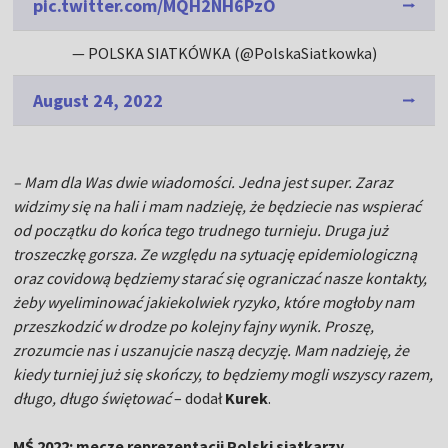
pic.twitter.com/MQH2NH6PzO
— POLSKA SIATKÓWKA (@PolskaSiatkowka)
August 24, 2022
– Mam dla Was dwie wiadomości. Jedna jest super. Zaraz
widzimy się na hali i mam nadzieję, że będziecie nas wspierać
od początku do końca tego trudnego turnieju. Druga już
troszeczkę gorsza. Ze względu na sytuację epidemiologiczną
oraz covidową będziemy starać się ograniczać nasze kontakty,
żeby wyeliminować jakiekolwiek ryzyko, które mogłoby nam
przeszkodzić w drodze po kolejny fajny wynik. Proszę,
zrozumcie nas i uszanujcie naszą decyzję. Mam nadzieję, że
kiedy turniej już się skończy, to będziemy mogli wszyscy razem,
długo, długo świętować
– dodał
Kurek
.
MŚ 2022: mecze reprezentacji Polski siatkarzy