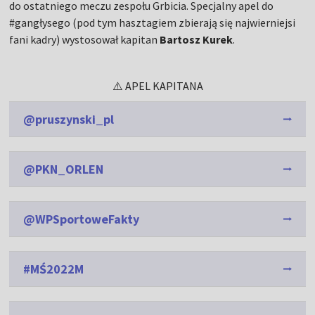
do ostatniego meczu zespołu Grbicia. Specjalny apel do
#gangłysego (pod tym hasztagiem zbierają się najwierniejsi
fani kadry) wystosował kapitan
Bartosz Kurek
.
⚠️ APEL KAPITANA
@pruszynski_pl
@PKN_ORLEN
@WPSportoweFakty
#MŚ2022M