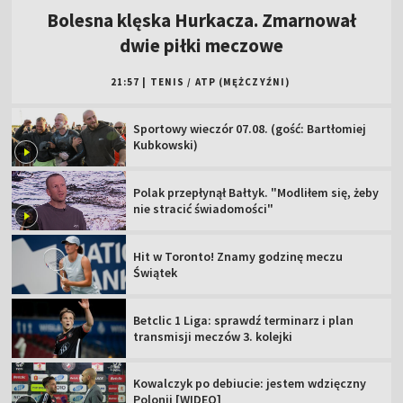
Bolesna klęska Hurkacza. Zmarnował
dwie piłki meczowe
21:57
|
TENIS
/
ATP (MĘŻCZYŹNI)
Sportowy wieczór 07.08. (gość: Bartłomiej
Kubkowski)
Polak przepłynął Bałtyk. "Modliłem się, żeby
nie stracić świadomości"
Hit w Toronto! Znamy godzinę meczu
Świątek
Betclic 1 Liga: sprawdź terminarz i plan
transmisji meczów 3. kolejki
Kowalczyk po debiucie: jestem wdzięczny
Polonii [WIDEO]