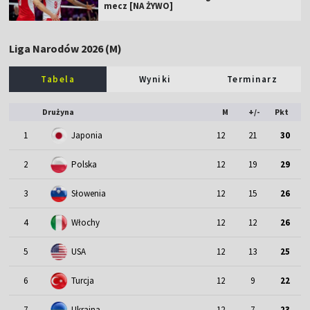
mecz [NA ŻYWO]
Liga Narodów 2026 (M)
Tabela
Wyniki
Terminarz
Drużyna
M
+/-
Pkt
1
Japonia
12
21
30
2
Polska
12
19
29
3
Słowenia
12
15
26
4
Włochy
12
12
26
5
USA
12
13
25
6
Turcja
12
9
22
7
Ukraina
12
7
23