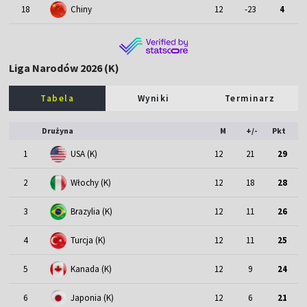
18
Chiny
12
-23
4
Liga Narodów 2026 (K)
Tabela
Wyniki
Terminarz
Drużyna
M
+/-
Pkt
1
USA (K)
12
21
29
2
Włochy (K)
12
18
28
3
Brazylia (K)
12
11
26
4
Turcja (K)
12
11
25
5
Kanada (K)
12
9
24
6
Japonia (K)
12
6
21