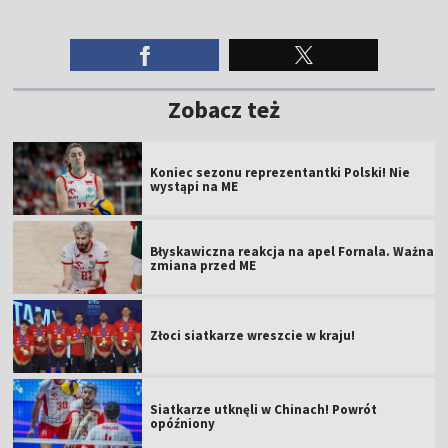
Zobacz też
Koniec sezonu reprezentantki Polski! Nie
wystąpi na ME
Błyskawiczna reakcja na apel Fornala. Ważna
zmiana przed ME
Złoci siatkarze wreszcie w kraju!
Siatkarze utknęli w Chinach! Powrót
opóźniony