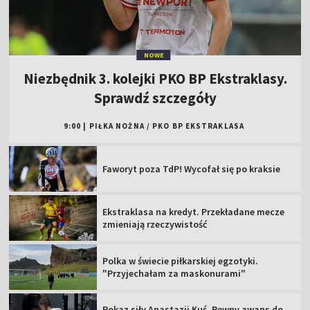
NOWE
Niezbędnik 3. kolejki PKO BP Ekstraklasy.
Sprawdź szczegóły
9:00
|
PIŁKA NOŻNA
/
PKO BP EKSTRAKLASA
Faworyt poza TdP! Wycofał się po kraksie
Ekstraklasa na kredyt. Przekładane mecze
zmieniają rzeczywistość
Polka w świecie piłkarskiej egzotyki.
"Przyjechałam za maskonurami"
Pokaz siły Anastazji Kuś. Pewny awans do