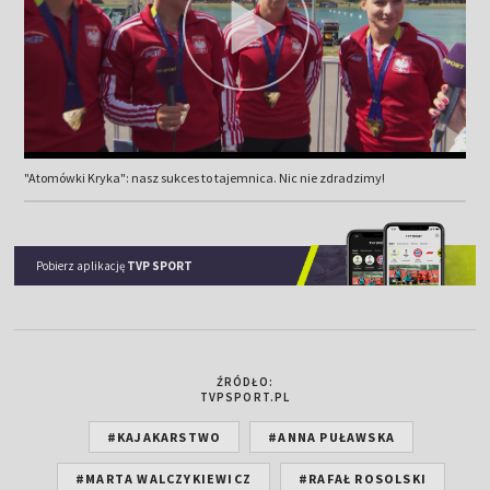
"Atomówki Kryka": nasz sukces to tajemnica. Nic nie zdradzimy!
Pobierz aplikację
TVP SPORT
ŹRÓDŁO:
TVPSPORT.PL
#KAJAKARSTWO
#ANNA PUŁAWSKA
#MARTA WALCZYKIEWICZ
#RAFAŁ ROSOLSKI