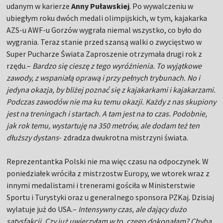
udanym w karierze
Anny Puławskiej
. Po wywalczeniu w
ubiegłym roku dwóch medali olimpijskich, w tym, kajakarka
AZS-u AWF-u Gorzów wygrała niemal wszystko, co było do
wygrania. Teraz stanie przed szansą walki o zwycięstwo w
Super Pucharze Świata Zaproszenie otrzymała drugi rok z
rzędu.–
Bardzo się cieszę z tego wyróżnienia. To wyjątkowe
zawody, z wspaniałą oprawą i przy pełnych trybunach. No i
jedyna okazja, by bliżej poznać się z kajakarkami i kajakarzami.
Podczas zawodów nie ma ku temu okazji. Każdy z nas skupiony
jest na treningach i startach. A tam jest na to czas. Podobnie,
jak rok temu, wystartuję na 350 metrów, ale dodam też ten
dłuższy dystans
- zdradza dwukrotna mistrzyni świata.
Reprezentantka Polski nie ma więc czasu na odpoczynek. W
poniedziałek wróciła z mistrzostw Europy, we wtorek wraz z
innymi medalistami i trenerami gościła w Ministerstwie
Sportu i Turystyki oraz u generalnego sponsora PZKaj. Dzisiaj
wylatuje już do USA.–
Intensywny czas, ale dający dużo
satysfakcji. Czy już uwierzyłam w to, czego dokonałam? Chyba