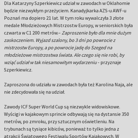
Dla Katarzyny Szperkiewicz udział w zawodach w Oklahomie
będzie niezwykłym przeżyciem. Kanadyjkarka AZS-u AWF-u
Poznań ma dopiero 21 lat. W tym roku wywalczyła 3 złote
medale Młodzieżowych Mistrzostw Europy, w seniorskich była
czwarta w C1 200 metrów.–
Zaproszenie było dla mnie dużym
zaskoczeniem. Wyjazd szalony, bo 3 dni po powrocie z
mistrzostw Europy, a po powrocie jadę do Szeged na
młodzieżowe mistrzostwa świata. Ale czego się nie robi, by
wziąć udział w tak niesamowitym wydarzeniu
- przyznaje
Szperkiewicz.
Zaproszona do udziału w zawodach była też Karolina Naja, ale
nie zdecydowała się na udział.
Zawody ICF Super World Cup są niezwykle widowiskowe.
Wyścigi w kajakowym sprincie odbywają się na dystansie 350
metrów, po zmroku, przy sztucznym oświetleniu. Na
trybunach są tysiące kibiców, ponieważ to tylko jedna z
atrakcji Światowego Festiwalu Sportów Kajakowych. W