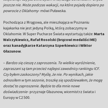
jeszcze nie. Może podczas wakacji, na które pojadę dopiero po
powrocie z Oklahomy
- mówi Puławska.
Pochodząca z Mrągowa, ale mieszkająca w Poznaniu
kajakarka nie jest jedyną Polką, którą zobaczymy w
Oklahomie. W Super Pucharze Świata wystartują także:
Marta
Walczykiewicz, Rafał Rosolski (brązowi medaliści ME)
oraz kanadyjkarze Katarzyna Szperkiewicz i Wiktor
Głazunow
.
–
Bardzo się cieszę z zaproszenia. To wielkie wyróżnienie,
zapraszani są tam przecież najlepsi zawodnicy rankingu ICF.
Czy byłem zaskoczony? Myślę, że nie. Po wynikach, jakie
odnosiłem w tym sezonie, troszkę się spodziewałem, że mogę
dostać to zaproszenie. Będzie to dla mnie nowe
doświadczenie
- przyznaje Głazunow, wicemistrz świata i
Europy w C2 500.