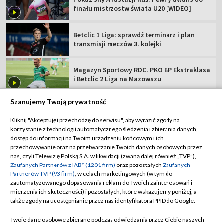
finału mistrzostw świata U20 [WIDEO]
Betclic 1 Liga: sprawdź terminarz i plan
transmisji meczów 3. kolejki
Magazyn Sportowy RDC. PKO BP Ekstraklasa
i Betclic 2 Liga na Mazowszu
Szanujemy Twoją prywatność
Kliknij "Akceptuję i przechodzę do serwisu", aby wyrazić zgody na
korzystanie z technologii automatycznego śledzenia i zbierania danych,
TVP
dostęp do informacji na Twoim urządzeniu końcowym i ich
Abonament TVP
Regulamin TVP
przechowywanie oraz na przetwarzanie Twoich danych osobowych przez
nas, czyli Telewizję Polską S.A. w likwidacji (zwaną dalej również „TVP”),
Polityka prywatności
Sklep TVP
Zaufanych Partnerów z IAB* (1201 firm)
oraz pozostałych
Zaufanych
Partnerów TVP (93 firm)
, w celach marketingowych (w tym do
Biuro Reklamy
Moje zgody
zautomatyzowanego dopasowania reklam do Twoich zainteresowań i
mierzenia ich skuteczności) i pozostałych, które wskazujemy poniżej, a
Oferta Handlowa
Biuro reklamy
także zgody na udostępnianie przez nas identyfikatora PPID do Google.
Telegazeta ogłoszenia
Kontakt
Twoje dane osobowe zbierane podczas odwiedzania przez Ciebie naszych