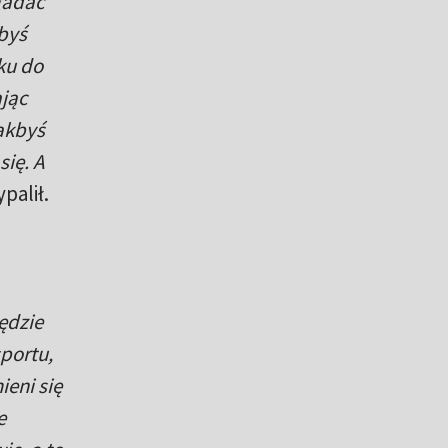
gadać
kbyś
ku do
ając
akbyś
się. A
palił.
ędzie
portu,
ieni się
e