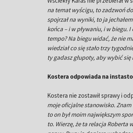
Wściekły Karaś nie przebierał w
na temat wyścigu, to zadzwoń do 
spojrzał na wyniki, to ja jechał
końca – i w pływaniu, i w biegu. I
tempo? Na biegu widać, że nie m
wiedział co się stało trzy tygodni
ty gadasz głupoty, aby wybić się
Kostera odpowiada na instasto
Kostera nie zostawił sprawy i o
moje oficjalne stanowisko. Znam 
to on był moim największym sport
to. Wierzę, że ta relacja Roberta