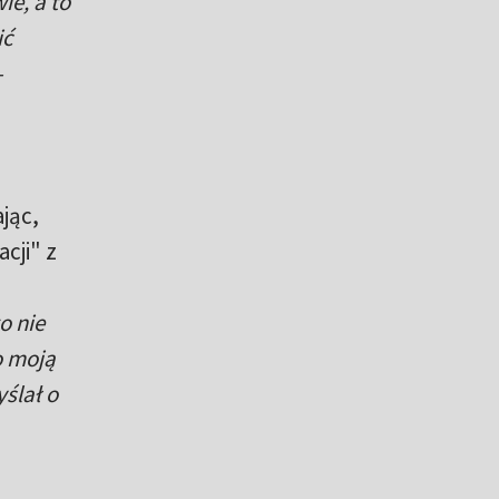
ie, a to
ić
-
jąc,
cji" z
o nie
o moją
ślał o