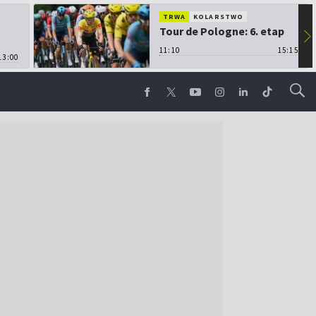
TRWA
KOLARSTWO
Tour de Pologne: 6. etap
▶
11:10
15:15
13:00