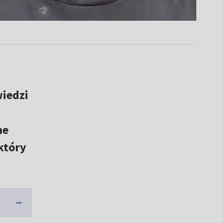
iedzi
ne
który