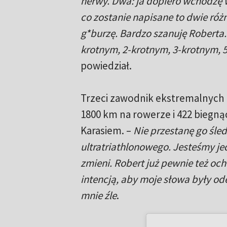
nerwy. Dwa: ja dopiero wchodzę w
co zostanie napisane to dwie różn
g*burzę. Bardzo szanuję Roberta.
krotnym, 2-krotnym, 3-krotnym, 
powiedział.
Trzeci zawodnik ekstremalnych 
1800 km na rowerze i 422 biegnąc
Karasiem. –
Nie przestanę go śled
ultratriathlonowego. Jesteśmy j
zmieni. Robert już pewnie też oc
intencją, aby moje słowa były od
mnie źle
.