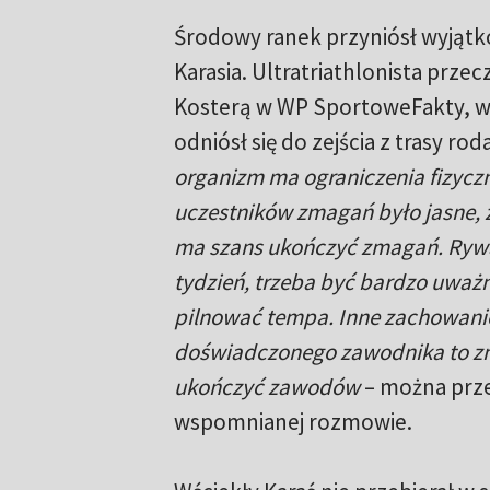
Środowy ranek przyniósł wyjąt
Karasia. Ultratriathlonista przec
Kosterą w WP SportoweFakty, w
odniósł się do zejścia z trasy rod
organizm ma ograniczenia fizyczn
uczestników zmagań było jasne, ż
ma szans ukończyć zmagań. Rywa
tydzień, trzeba być bardzo uważ
pilnować tempa. Inne zachowanie
doświadczonego zawodnika to zna
ukończyć zawodów
– można prz
wspomnianej rozmowie.