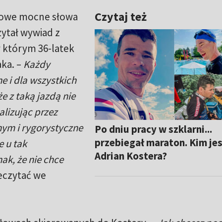
Czytaj też
kowe mocne słowa
zytał wywiad z
 którym 36-latek
aka. –
Każdy
e i dla wszystkich
e z taką jazdą nie
lizując przez
nym i rygorystyczne
Po dniu pracy w szklarni...
przebiegał maraton. Kim je
 u tak
Adrian Kostera?
k, że nie chce
eczytać we