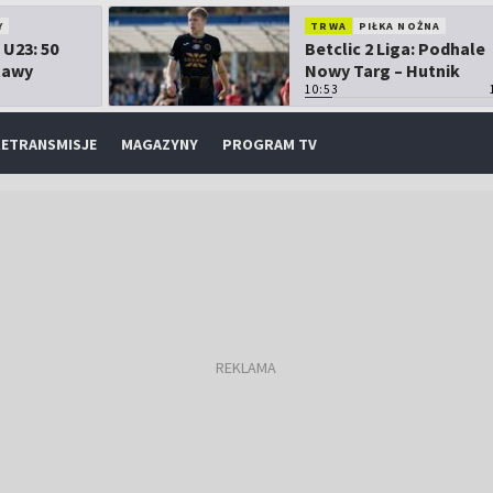
Y
TRWA
PIŁKA NOŻNA
 U23: 50
Betclic 2 Liga: Podhale
tawy
Nowy Targ – Hutnik
Kraków
10:53
ETRANSMISJE
MAGAZYNY
PROGRAM TV