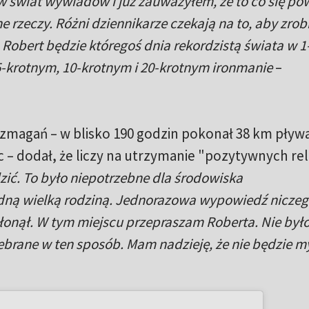
 świat wywiadów i już zauważyłem, że to co się pow
e rzeczy. Różni dziennikarze czekają na to, aby zrob
 Robert będzie któregoś dnia rekordzistą świata w 1
5-krotnym, 10-krotnym i 20-krotnym ironmanie
–
zmagań – w blisko 190 godzin pokonał 38 km pływa
 – dodał, że liczy na utrzymanie "pozytywnych rela
zić. To było niepotrzebne dla środowiska
edną wielką rodziną. Jednorazowa wypowiedź niczeg
hłonął. W tym miejscu przepraszam Roberta. Nie był
ebrane w ten sposób. Mam nadzieję, że nie będzie my