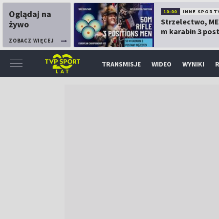
Oglądaj na
10:00
INNE SPORT
Strzelectwo, ME
żywo
m karabin 3 pos
mężczyzn
ZOBACZ WIĘCEJ
TRANSMISJE
WIDEO
WYNIKI
R