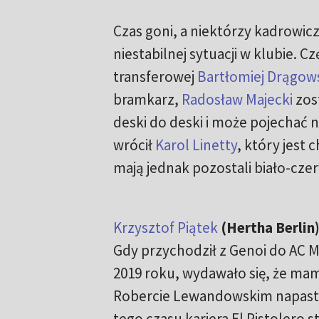
Czas goni, a niektórzy kadrowic
niestabilnej sytuacji w klubie. C
transferowej
Bartłomiej Drągow
bramkarz,
Radosław Majecki
zos
deski do deski i może pojechać n
wrócił
Karol Linetty
, który jest
mają jednak pozostali biało-czer
Krzysztof Piątek
(Hertha Berlin
Gdy przychodził z Genoi do AC M
2019 roku, wydawało się, że ma
Robercie Lewandowskim napastn
tego czasu kariera El Pistolero s