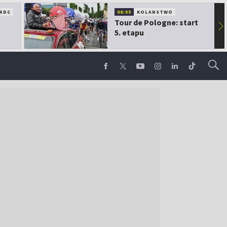
RDC
08:55
KOLARSTWO
Tour de Pologne: start
▶
5. etapu