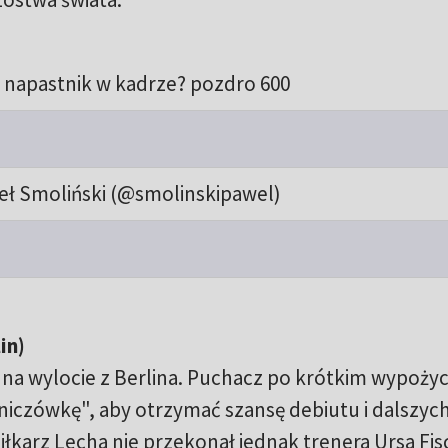
napastnik w kadrze? pozdro 600
ł Smoliński (@smolinskipawel)
in)
ię na wylocie z Berlina. Puchacz po krótkim wypoży
niczówkę", aby otrzymać szansę debiutu i dalszyc
łkarz Lecha nie przekonał jednak trenera Ursa Fis