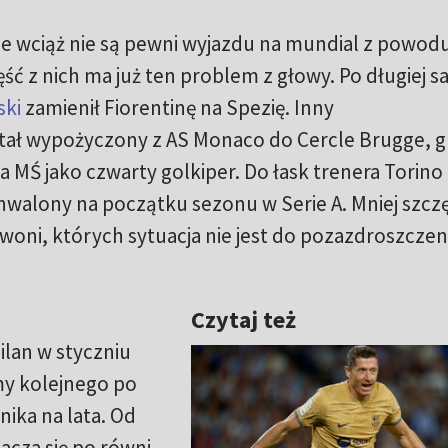
ze wciąż nie są pewni wyjazdu na mundial z powod
zęść z nich ma już ten problem z głowy. Po długiej s
ski
zamienił Fiorentinę na Spezię. Inny
tał wypożyczony z AS Monaco do Cercle Brugge, g
a MŚ jako czwarty golkiper. Do łask trenera Torino
 chwalony na początku sezonu w Serie A. Mniej szczę
woni, których sytuacja nie jest do pozazdroszczen
Czytaj też
)
ilan w styczniu
my kolejnego po
ika na lata. Od
tacza się po równi