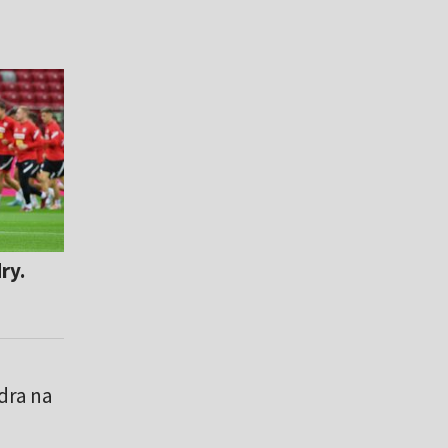
ry.
dra na