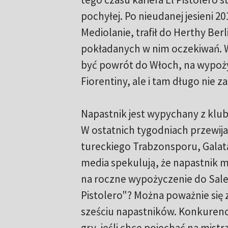
pochyłej. Po nieudanej jesieni 2
Mediolanie, trafił do Herthy Berli
pokładanych w nim oczekiwań. 
być powrót do Włoch, na wypoż
Fiorentiny, ale i tam długo nie za
Napastnik jest wypychany z klubu
W ostatnich tygodniach przewijał
tureckiego Trabzonsporu, Galat
media spekulują, że napastnik 
na roczne wypożyczenie do Salern
Pistolero"? Można poważnie się 
sześciu napastników. Konkurencja
gry, jeśli chce pojechać na mistr