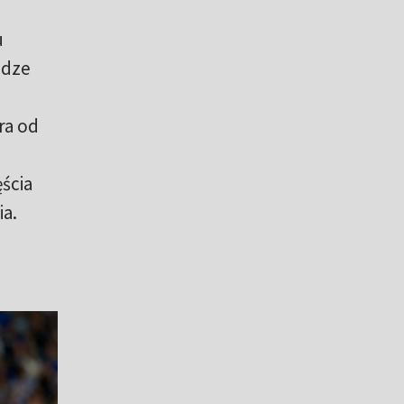
u
adze
ra od
ścia
ia.