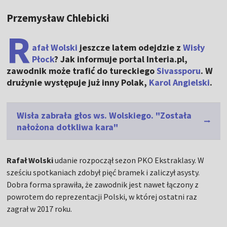
Przemysław Chlebicki
R
afał Wolski
jeszcze latem odejdzie z
Wisły
Płock
? Jak informuje portal Interia.pl,
zawodnik może trafić do tureckiego
Sivassporu
. W
drużynie występuje już inny Polak,
Karol Angielski
.
Wisła zabrała głos ws. Wolskiego. "Została
nałożona dotkliwa kara"
Rafał Wolski
udanie rozpoczął sezon PKO Ekstraklasy. W
sześciu spotkaniach zdobył pięć bramek i zaliczył asysty.
Dobra forma sprawiła, że zawodnik jest nawet łączony z
powrotem do reprezentacji Polski, w której ostatni raz
zagrał w 2017 roku.