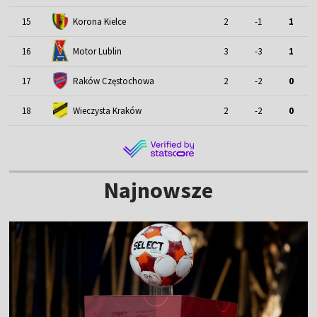
15
Korona Kielce
2
-1
1
Motor Lublin
16
3
-3
1
17
Raków Częstochowa
2
-2
0
18
Wieczysta Kraków
2
-2
0
Najnowsze