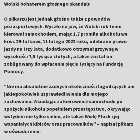
Wolski bohaterem głośnego skandalu
O piłkarzu jest jednak głośno także z powodów
pozasportowych. Wyszło na jaw, że Wolski rok temu
kierował samochodem, mając
1,7 promila alkoholu
we
krwi. 29-latkowi, 11 lutego 2022 roku, odebrano prawo
jazdy na trzy lata, dodatkowo otrzymał grzywnę w
wysokości 7,5 tysiąca złotych, a także został on
zobligowany do wpłacenia pięciu tysięcy na Fundację
Pomocy.
"Nie ma absolutnie żadnych okoliczności łagodzących ani
jakiegokolwiek usprawiedliwienia dla mojego
zachowania. Wsiadając za kierownicę samochodu po
spożyciu alkoholu popełniłem przestępstwo, okrywając
wstydem nie tylko siebie, ale także Wisłę Płock i jej
wspaniałych kibiców oraz pracowników" – napisał piłkarz
w oświadczeniu.