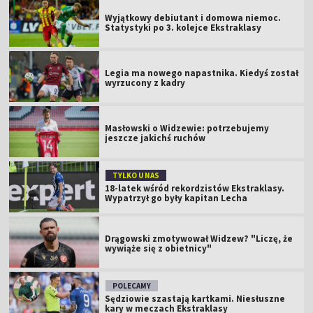
Wyjątkowy debiutant i domowa niemoc.
Statystyki po 3. kolejce Ekstraklasy
Legia ma nowego napastnika. Kiedyś został
wyrzucony z kadry
Masłowski o Widzewie: potrzebujemy
jeszcze jakichś ruchów
TYLKO U NAS
18-latek wśród rekordzistów Ekstraklasy.
Wypatrzył go były kapitan Lecha
Drągowski zmotywował Widzew? "Liczę, że
wywiąże się z obietnicy"
POLECAMY
Sędziowie szastają kartkami. Niesłuszne
kary w meczach Ekstraklasy