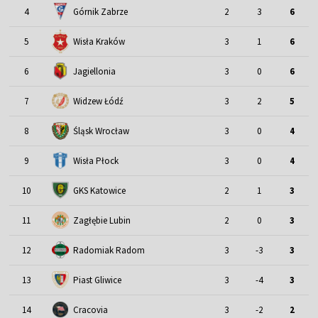
4
Górnik Zabrze
2
3
6
5
Wisła Kraków
3
1
6
6
Jagiellonia
3
0
6
7
Widzew Łódź
3
2
5
Śląsk Wrocław
8
3
0
4
9
Wisła Płock
3
0
4
10
GKS Katowice
2
1
3
11
Zagłębie Lubin
2
0
3
12
Radomiak Radom
3
-3
3
13
Piast Gliwice
3
-4
3
14
Cracovia
3
-2
2