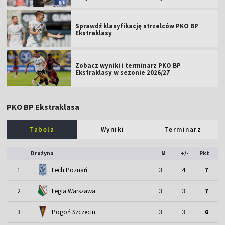
Sprawdź klasyfikację strzelców PKO BP
Ekstraklasy
Zobacz wyniki i terminarz PKO BP
Ekstraklasy w sezonie 2026/27
PKO BP Ekstraklasa
Tabela
Wyniki
Terminarz
Drużyna
M
+/-
Pkt
1
Lech Poznań
3
4
7
2
Legia Warszawa
3
3
7
3
Pogoń Szczecin
3
3
6