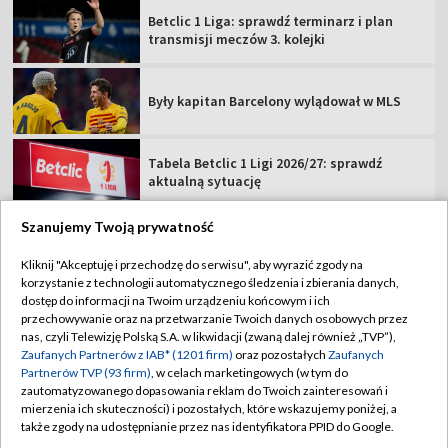
Betclic 1 Liga: sprawdź terminarz i plan
transmisji meczów 3. kolejki
Były kapitan Barcelony wylądował w MLS
Tabela Betclic 1 Ligi 2026/27: sprawdź
aktualną sytuację
Szanujemy Twoją prywatność
Kliknij "Akceptuję i przechodzę do serwisu", aby wyrazić zgody na
korzystanie z technologii automatycznego śledzenia i zbierania danych,
TVP
dostęp do informacji na Twoim urządzeniu końcowym i ich
Abonament TVP
Regulamin TVP
przechowywanie oraz na przetwarzanie Twoich danych osobowych przez
nas, czyli Telewizję Polską S.A. w likwidacji (zwaną dalej również „TVP”),
Polityka prywatności
Sklep TVP
Zaufanych Partnerów z IAB* (1201 firm)
oraz pozostałych
Zaufanych
Partnerów TVP (93 firm)
, w celach marketingowych (w tym do
Biuro Reklamy
Moje zgody
zautomatyzowanego dopasowania reklam do Twoich zainteresowań i
mierzenia ich skuteczności) i pozostałych, które wskazujemy poniżej, a
Oferta Handlowa
Biuro reklamy
także zgody na udostępnianie przez nas identyfikatora PPID do Google.
Telegazeta ogłoszenia
Kontakt