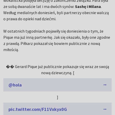
wokalistka podjęła decyzję o zakończeniu związku. Para była
ze sobą dwanaście lat i ma dwóch synów:
Sashę i Milana
.
Według medialnych doniesień, byli partnerzy obecnie walczą
o prawa do opieki nad dziećmi.
W ostatnich tygodniach pojawiły się doniesienia o tym, że
Pique ma już inną partnerkę. Jak się okazało, były one zgodne
z prawdą. Piłkarz pokazał się bowiem publicznie z nową
miłością.
�� Gerard Pique już publicznie pokazuje się wraz ze swoją
nową dziewczyną. [
@hola
]
pic.twitter.com/F11Vxkyx0G