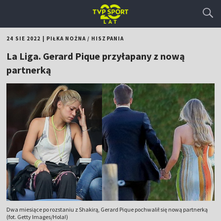
24 SIE 2022
|
PIŁKA NOŻNA
/
HISZPANIA
La Liga. Gerard Pique przyłapany z nową
partnerką
Dwa miesiące po rozstaniu z Shakirą, Gerard Pique pochwalił się nową partnerką
(fot. Getty Images/Hola!)