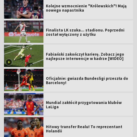
Kolejne wzmocnienie "Królewskich"! Mają
nowego napastnika
Finalista LK szuka... stadionu. Poprzedni
został wyłączony z użytku
Fabiański zakończył karierę. Zobacz jego
najlepsze interwencje w kadrze [WIDEO]
Oficjalnie: gwiazda Bundesligi przeszła do
Barcelony!
Mundial zakłócił przygotowania klubów
LaLiga
Hitowy transfer Realu! To reprezentant
Holandii