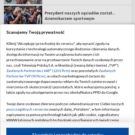
Prezydent naszych sąsiadów został...
dziennikarzem sportowym
Szanujemy Twoją prywatność
Kliknij "Akceptuję i przechodzę do serwisu", aby wyrazić zgody na
korzystanie z technologii automatycznego śledzenia i zbierania danych,
TVP
dostęp do informacji na Twoim urządzeniu końcowym i ich
Abonament TVP
Regulamin TVP
przechowywanie oraz na przetwarzanie Twoich danych osobowych przez
nas, czyli Telewizję Polską S.A. w likwidacji (zwaną dalej również „TVP”),
Polityka prywatności
Sklep TVP
Zaufanych Partnerów z IAB* (1201 firm)
oraz pozostałych
Zaufanych
Partnerów TVP (93 firm)
, w celach marketingowych (w tym do
Biuro Reklamy
Moje zgody
zautomatyzowanego dopasowania reklam do Twoich zainteresowań i
mierzenia ich skuteczności) i pozostałych, które wskazujemy poniżej, a
Oferta Handlowa
Biuro reklamy
także zgody na udostępnianie przez nas identyfikatora PPID do Google.
Telegazeta ogłoszenia
Kontakt
Twoje dane osobowe zbierane podczas odwiedzania przez Ciebie naszych
Emisja w TVP
poszczególnych serwisów
zwanych dalej „Portalem”, w tym informacje
zapisywane za pomocą technologii takich jak: pliki cookie, sygnalizatory
Kanały
Rada Programowa
WWW lub innych podobnych technologii umożliwiających świadczenie
dopasowanych i bezpiecznych usług, personalizację treści oraz reklam,
Ogłoszenia przetargowe
udostępnianie funkcji mediów społecznościowych oraz analizowanie
©2026 Telewizja Polska Spółka Akcyjna w likwidacji
Akceptuję i przechodzę do serwisu