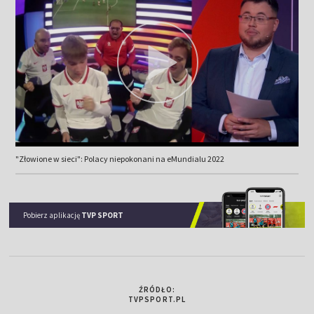
"Złowione w sieci": Polacy niepokonani na eMundialu 2022
Pobierz aplikację
TVP SPORT
ŹRÓDŁO:
TVPSPORT.PL