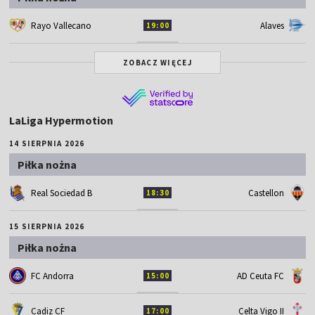
Rayo Vallecano
Alaves
19:00
ZOBACZ WIĘCEJ
LaLiga Hypermotion
14 SIERPNIA 2026
Piłka nożna
Real Sociedad B
Castellon
18:30
15 SIERPNIA 2026
Piłka nożna
FC Andorra
AD Ceuta FC
15:00
Cadiz CF
Celta Vigo II
17:00