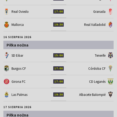
Real Oviedo
Granada
17:00
Mallorca
Real Valladolid
19:30
16 SIERPNIA 2026
Piłka nożna
SD Eibar
Tenerife
15:00
Burgos CF
Córdoba CF
17:00
Girona FC
CD Leganés
17:00
Las Palmas
Albacete Balompié
19:30
17 SIERPNIA 2026
Piłka nożna