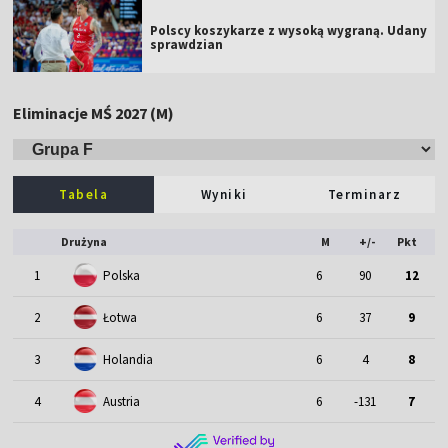
Polscy koszykarze z wysoką wygraną. Udany
sprawdzian
Eliminacje MŚ 2027 (M)
Tabela
Wyniki
Terminarz
Drużyna
M
+/-
Pkt
1
Polska
6
90
12
2
Łotwa
6
37
9
3
Holandia
6
4
8
4
Austria
6
-131
7