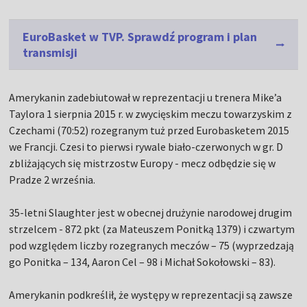
EuroBasket w TVP. Sprawdź program i plan
transmisji
Amerykanin zadebiutował w reprezentacji u trenera Mike’a
Taylora 1 sierpnia 2015 r. w zwycięskim meczu towarzyskim z
Czechami (70:52) rozegranym tuż przed Eurobasketem 2015
we Francji. Czesi to pierwsi rywale biało-czerwonych w gr. D
zbliżających się mistrzostw Europy - mecz odbędzie się w
Pradze 2 września.
35-letni Slaughter jest w obecnej drużynie narodowej drugim
strzelcem - 872 pkt (za Mateuszem Ponitką 1379) i czwartym
pod względem liczby rozegranych meczów – 75 (wyprzedzają
go Ponitka – 134, Aaron Cel – 98 i Michał Sokołowski – 83).
Amerykanin podkreślił, że występy w reprezentacji są zawsze