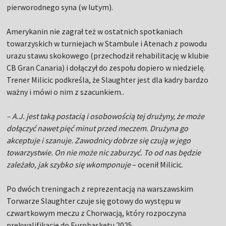
pierworodnego syna (w lutym).
Amerykanin nie zagrał też w ostatnich spotkaniach
towarzyskich w turniejach w Stambule i Atenach z powodu
urazu stawu skokowego (przechodził rehabilitację w klubie
CB Gran Canaria) i dołączył do zespołu dopiero w niedzielę.
Trener Milicic podkreśla, że Slaughter jest dla kadry bardzo
ważny i mówi o nim z szacunkiem..
– A.J. jest taką postacią i osobowością tej drużyny, że może
dołączyć nawet pięć minut przed meczem. Drużyna go
akceptuje i szanuje. Zawodnicy dobrze się czują w jego
towarzystwie. On nie może nic zaburzyć. To od nas będzie
zależało, jak szybko się wkomponuje
– ocenił Milicic.
Po dwóch treningach z reprezentacją na warszawskim
Torwarze Slaughter czuje się gotowy do występu w
czwartkowym meczu z Chorwacją, który rozpoczyna
prekwalifikacje do Eurobasketu 2025.