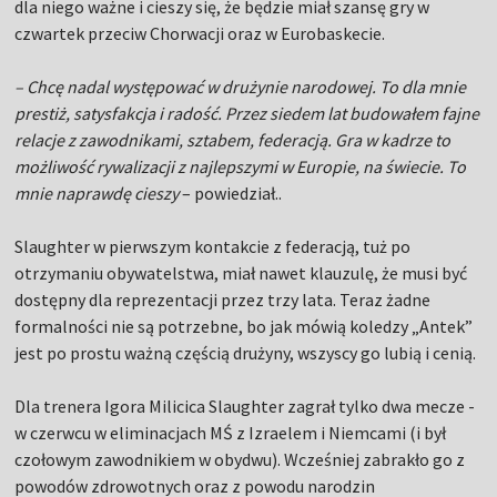
dla niego ważne i cieszy się, że będzie miał szansę gry w
czwartek przeciw Chorwacji oraz w Eurobaskecie.
– Chcę nadal występować w drużynie narodowej. To dla mnie
prestiż, satysfakcja i radość. Przez siedem lat budowałem fajne
relacje z zawodnikami, sztabem, federacją. Gra w kadrze to
możliwość rywalizacji z najlepszymi w Europie, na świecie. To
mnie naprawdę cieszy
– powiedział..
Slaughter w pierwszym kontakcie z federacją, tuż po
otrzymaniu obywatelstwa, miał nawet klauzulę, że musi być
dostępny dla reprezentacji przez trzy lata. Teraz żadne
formalności nie są potrzebne, bo jak mówią koledzy „Antek”
jest po prostu ważną częścią drużyny, wszyscy go lubią i cenią.
Dla trenera Igora Milicica Slaughter zagrał tylko dwa mecze -
w czerwcu w eliminacjach MŚ z Izraelem i Niemcami (i był
czołowym zawodnikiem w obydwu). Wcześniej zabrakło go z
powodów zdrowotnych oraz z powodu narodzin