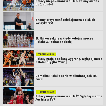
Polacy niepokonani w el. MŚ. Pewny awans
do 2. rundy!
Znamy przyszłość selekcjonera polskich
koszykarzy!
El. MŚ koszykarzy: kiedy kolejne mecze
Polaków? Zobacz tabelę
TRANSMISJA
Polacy grają o szóstą wygraną. Oglądaj mecz
z Holandią [NA ŻYWO]
Demolka! Polska seria w eliminacjach MŚ
trwa!
TRANSMISJA
Polacy niepokonani w el. MŚ? Oglądaj mecz z
Austrią w TVP!