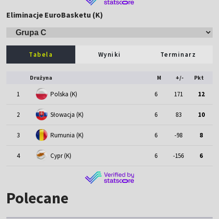
Eliminacje EuroBasketu (K)
Tabela
Wyniki
Terminarz
Drużyna
M
+/-
Pkt
1
Polska (K)
6
171
12
2
Słowacja (K)
6
83
10
3
Rumunia (K)
6
-98
8
4
Cypr (K)
6
-156
6
Polecane