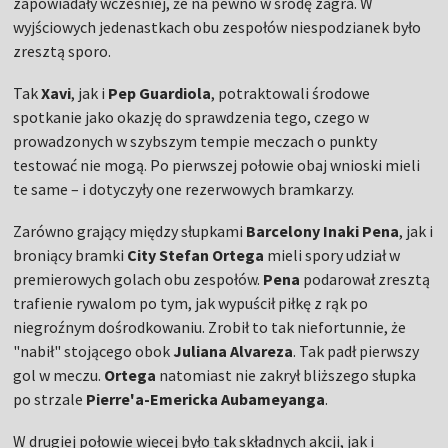
zapowiadały wcześniej, że na pewno w środę zagra. W
wyjściowych jedenastkach obu zespołów niespodzianek było
zresztą sporo.
Tak
Xavi
, jak i
Pep Guardiola
, potraktowali środowe
spotkanie jako okazję do sprawdzenia tego, czego w
prowadzonych w szybszym tempie meczach o punkty
testować nie mogą. Po pierwszej połowie obaj wnioski mieli
te same – i dotyczyły one rezerwowych bramkarzy.
Zarówno grający między słupkami
Barcelony Inaki Pena
, jak i
broniący bramki
City Stefan Ortega
mieli spory udział w
premierowych golach obu zespołów.
Pena
podarował zresztą
trafienie rywalom po tym, jak wypuścił piłkę z rąk po
niegroźnym dośrodkowaniu. Zrobił to tak niefortunnie, że
"nabił" stojącego obok
Juliana Alvareza
. Tak padł pierwszy
gol w meczu.
Ortega
natomiast nie zakrył bliższego słupka
po strzale
Pierre'a-Emericka Aubameyanga
.
W drugiej połowie więcej było tak składnych akcji, jak i