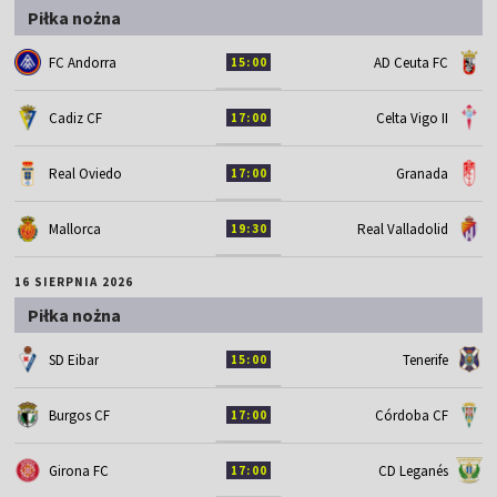
Piłka nożna
FC Andorra
AD Ceuta FC
15:00
Cadiz CF
Celta Vigo II
17:00
Real Oviedo
Granada
17:00
Mallorca
Real Valladolid
19:30
16 SIERPNIA 2026
Piłka nożna
SD Eibar
Tenerife
15:00
Burgos CF
Córdoba CF
17:00
Girona FC
CD Leganés
17:00