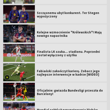
Szczęsnemu ubył konkurent. Ter Stegen
wypożyczony
Kolejne wzmocnienie "Królewskich"! Mają
nowego napastnika
Finalista LK szuka... stadionu. Poprzedni
został wyłączony z użytku
Fabiański zakończył karierę. Zobacz jego
najlepsze interwencje w kadrze [WIDEO]
Oficjalnie: gwiazda Bundesligi przeszła do
Barcelony!
Mundial zakłócił przygotowania klubów