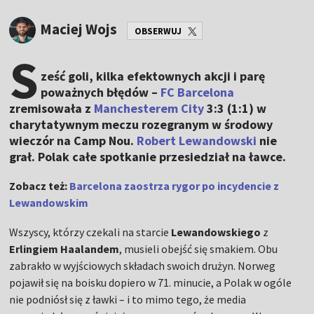
Maciej Wojs
OBSERWUJ
S
ześć goli, kilka efektownych akcji i parę
poważnych błędów –
FC Barcelona
zremisowała z
Manchesterem City
3:3 (1:1) w
charytatywnym meczu rozegranym w środowy
wieczór na Camp Nou.
Robert Lewandowski
nie
grał. Polak całe spotkanie przesiedział na ławce.
Zobacz też:
Barcelona zaostrza rygor po incydencie z
Lewandowskim
Wszyscy, którzy czekali na starcie
Lewandowskiego
z
Erlingiem Haalandem
, musieli obejść się smakiem. Obu
zabrakło w wyjściowych składach swoich drużyn. Norweg
pojawił się na boisku dopiero w 71. minucie, a Polak w ogóle
nie podniósł się z ławki – i to mimo tego, że media