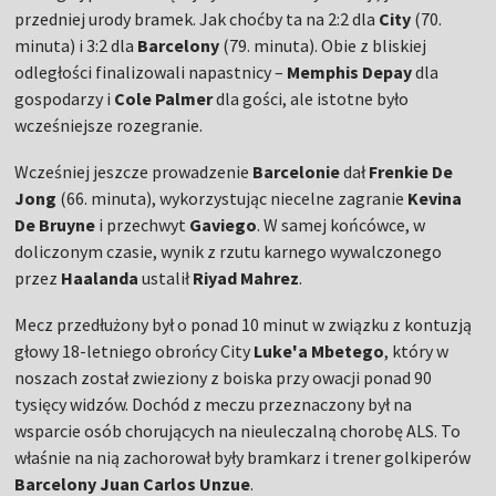
przedniej urody bramek. Jak choćby ta na 2:2 dla
City
(70.
minuta) i 3:2 dla
Barcelony
(79. minuta). Obie z bliskiej
odległości finalizowali napastnicy –
Memphis Depay
dla
gospodarzy i
Cole Palmer
dla gości, ale istotne było
wcześniejsze rozegranie.
Wcześniej jeszcze prowadzenie
Barcelonie
dał
Frenkie De
Jong
(66. minuta), wykorzystując niecelne zagranie
Kevina
De Bruyne
i przechwyt
Gaviego
. W samej końcówce, w
doliczonym czasie, wynik z rzutu karnego wywalczonego
przez
Haalanda
ustalił
Riyad Mahrez
.
Mecz przedłużony był o ponad 10 minut w związku z kontuzją
głowy 18-letniego obrońcy City
Luke'a Mbetego
, który w
noszach został zwieziony z boiska przy owacji ponad 90
tysięcy widzów. Dochód z meczu przeznaczony był na
wsparcie osób chorujących na nieuleczalną chorobę ALS. To
właśnie na nią zachorował były bramkarz i trener golkiperów
Barcelony Juan Carlos Unzue
.