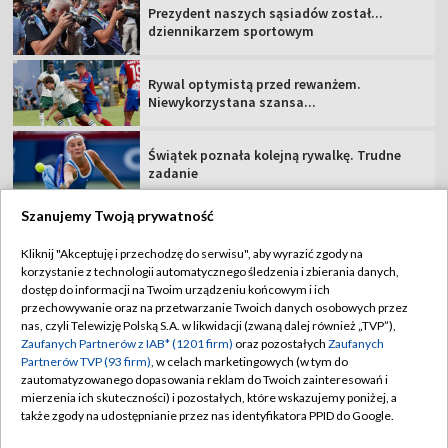
Prezydent naszych sąsiadów został...
dziennikarzem sportowym
Rywal optymistą przed rewanżem.
Niewykorzystana szansa...
Świątek poznała kolejną rywalkę. Trudne
zadanie
Szanujemy Twoją prywatność
Kliknij "Akceptuję i przechodzę do serwisu", aby wyrazić zgody na
korzystanie z technologii automatycznego śledzenia i zbierania danych,
TVP
dostęp do informacji na Twoim urządzeniu końcowym i ich
przechowywanie oraz na przetwarzanie Twoich danych osobowych przez
Abonament TVP
Regulamin TVP
nas, czyli Telewizję Polską S.A. w likwidacji (zwaną dalej również „TVP”),
Polityka prywatności
Sklep TVP
Zaufanych Partnerów z IAB* (1201 firm)
oraz pozostałych
Zaufanych
Partnerów TVP (93 firm)
, w celach marketingowych (w tym do
Biuro Reklamy
Moje zgody
zautomatyzowanego dopasowania reklam do Twoich zainteresowań i
mierzenia ich skuteczności) i pozostałych, które wskazujemy poniżej, a
Oferta Handlowa
Biuro reklamy
także zgody na udostępnianie przez nas identyfikatora PPID do Google.
Telegazeta ogłoszenia
Kontakt