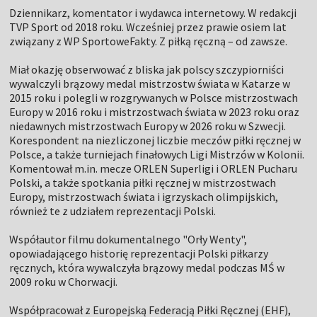
Dziennikarz, komentator i wydawca internetowy. W redakcji
TVP Sport od 2018 roku. Wcześniej przez prawie osiem lat
związany z WP SportoweFakty. Z piłką ręczną – od zawsze.
Miał okazję obserwować z bliska jak polscy szczypiorniści
wywalczyli brązowy medal mistrzostw świata w Katarze w
2015 roku i polegli w rozgrywanych w Polsce mistrzostwach
Europy w 2016 roku i mistrzostwach świata w 2023 roku oraz
niedawnych mistrzostwach Europy w 2026 roku w Szwecji.
Korespondent na niezliczonej liczbie meczów piłki ręcznej w
Polsce, a także turniejach finałowych Ligi Mistrzów w Kolonii.
Komentował m.in. mecze ORLEN Superligi i ORLEN Pucharu
Polski, a także spotkania piłki ręcznej w mistrzostwach
Europy, mistrzostwach świata i igrzyskach olimpijskich,
również te z udziałem reprezentacji Polski.
Współautor filmu dokumentalnego "Orły Wenty",
opowiadającego historię reprezentacji Polski piłkarzy
ręcznych, która wywalczyła brązowy medal podczas MŚ w
2009 roku w Chorwacji.
Współpracował z Europejską Federacją Piłki Ręcznej (EHF),