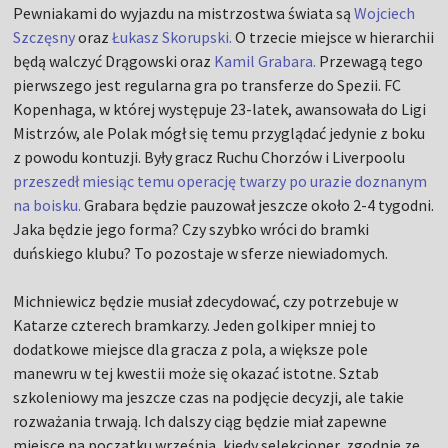
Pewniakami do wyjazdu na mistrzostwa świata są
Wojciech
Szczęsny
oraz
Łukasz Skorupski.
O trzecie miejsce w hierarchii
będą walczyć Drągowski oraz
Kamil Grabara.
Przewagą tego
pierwszego jest regularna gra po transferze do Spezii. FC
Kopenhaga, w której występuje 23-latek, awansowała do Ligi
Mistrzów, ale Polak mógł się temu przyglądać jedynie z boku
z powodu kontuzji. Były gracz Ruchu Chorzów i Liverpoolu
przeszedł miesiąc temu operację twarzy po urazie doznanym
na boisku.
Grabara będzie pauzował jeszcze około 2-4 tygodni.
Jaka będzie jego forma? Czy szybko wróci do bramki
duńskiego klubu? To pozostaje w sferze niewiadomych.
Michniewicz będzie musiał zdecydować, czy potrzebuje w
Katarze czterech bramkarzy. Jeden golkiper mniej to
dodatkowe miejsce dla gracza z pola, a większe pole
manewru w tej kwestii może się okazać istotne. Sztab
szkoleniowy ma jeszcze czas na podjęcie decyzji, ale takie
rozważania trwają. Ich dalszy ciąg będzie miał zapewne
miejsce na początku września, kiedy selekcjoner, zgodnie ze