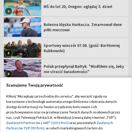
MŚ do lat 20, Oregon: oglądaj 3. dzień
Bolesna klęska Hurkacza. Zmarnował dwie
piłki meczowe
Sportowy wieczór 07.08. (gość: Bartłomiej
Kubkowski)
Polak przepłynął Bałtyk. "Modliłem się, żeby
nie stracić świadomości"
Szanujemy Twoją prywatność
Kliknij "Akceptuję i przechodzę do serwisu", aby wyrazić zgody na
korzystanie z technologii automatycznego śledzenia i zbierania danych,
TVP
dostęp do informacji na Twoim urządzeniu końcowym i ich
Abonament TVP
Regulamin TVP
przechowywanie oraz na przetwarzanie Twoich danych osobowych przez
nas, czyli Telewizję Polską S.A. w likwidacji (zwaną dalej również „TVP”),
Polityka prywatności
Sklep TVP
Zaufanych Partnerów z IAB* (1201 firm)
oraz pozostałych
Zaufanych
Partnerów TVP (93 firm)
, w celach marketingowych (w tym do
Biuro Reklamy
Moje zgody