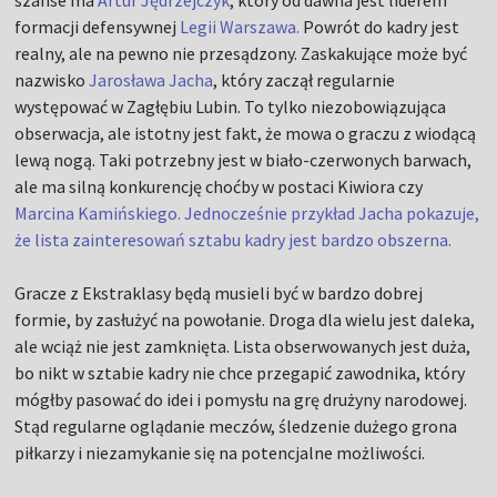
szanse ma
Artur Jędrzejczyk
, który od dawna jest liderem
formacji defensywnej
Legii Warszawa.
Powrót do kadry jest
realny, ale na pewno nie przesądzony. Zaskakujące może być
nazwisko
Jarosława Jacha
, który zaczął regularnie
występować w Zagłębiu Lubin. To tylko niezobowiązująca
obserwacja, ale istotny jest fakt, że mowa o graczu z wiodącą
lewą nogą. Taki potrzebny jest w biało-czerwonych barwach,
ale ma silną konkurencję choćby w postaci Kiwiora czy
Marcina Kamińskiego. Jednocześnie przykład Jacha pokazuje,
że lista zainteresowań sztabu kadry jest bardzo obszerna.
Gracze z Ekstraklasy będą musieli być w bardzo dobrej
formie, by zasłużyć na powołanie. Droga dla wielu jest daleka,
ale wciąż nie jest zamknięta. Lista obserwowanych jest duża,
bo nikt w sztabie kadry nie chce przegapić zawodnika, który
mógłby pasować do idei i pomysłu na grę drużyny narodowej.
Stąd regularne oglądanie meczów, śledzenie dużego grona
piłkarzy i niezamykanie się na potencjalne możliwości.