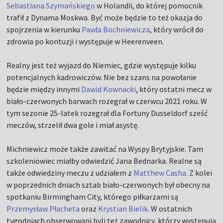
Sebastiana Szymańskiego
w Holandii, do której pomocnik
trafił z Dynama Moskwa. Być może będzie to też okazja do
spojrzenia w kierunku
Pawła Bochniewicza
, który wrócił do
zdrowia po kontuzji i występuje w Heerenveen.
Realny jest też wyjazd do Niemiec, gdzie występuje kilku
potencjalnych kadrowiczów. Nie bez szans na powołanie
będzie między innymi
Dawid Kownacki
, który ostatni mecz w
biało-czerwonych barwach rozegrał w czerwcu 2021 roku. W
tym sezonie 25-latek rozegrał dla Fortuny Dusseldorf sześć
meczów, strzelił dwa gole i miał asystę.
Michniewicz może także zawitać na Wyspy Brytyjskie. Tam
szkoleniowiec miałby odwiedzić Jana Bednarka. Realne są
także odwiedziny meczu z udziałem z
Matthew Casha.
Z kolei
w poprzednich dniach sztab biało-czerwonych był obecny na
spotkaniu Birmingham City, którego piłkarzami są
Przemysław Płacheta
oraz
Krystian Bielik.
W ostatnich
tygodniach obserwowani byli też zawodnicy, którzy występują