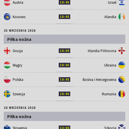
Austria
Izrael
18:45
Kosowo
Irlandia
18:45
25 WRZEŚNIA 2026
Piłka nożna
Gruzja
Irlandia Północna
16:00
Węgry
Ukraina
18:45
Polska
Bośnia i Hercegowina
18:45
Szwecja
Rumunia
18:45
26 WRZEŚNIA 2026
Piłka nożna
Słowenia
Szkocja
13:00