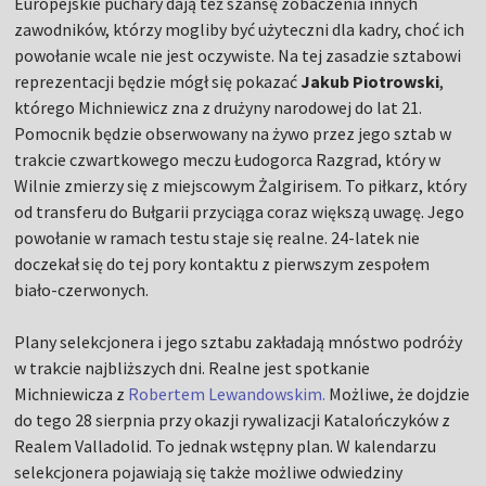
Europejskie puchary dają też szansę zobaczenia innych
zawodników, którzy mogliby być użyteczni dla kadry, choć ich
powołanie wcale nie jest oczywiste. Na tej zasadzie sztabowi
reprezentacji będzie mógł się pokazać
Jakub Piotrowski
,
którego Michniewicz zna z drużyny narodowej do lat 21.
Pomocnik będzie obserwowany na żywo przez jego sztab w
trakcie czwartkowego meczu Łudogorca Razgrad, który w
Wilnie zmierzy się z miejscowym Żalgirisem. To piłkarz, który
od transferu do Bułgarii przyciąga coraz większą uwagę. Jego
powołanie w ramach testu staje się realne. 24-latek nie
doczekał się do tej pory kontaktu z pierwszym zespołem
biało-czerwonych.
Plany selekcjonera i jego sztabu zakładają mnóstwo podróży
w trakcie najbliższych dni. Realne jest spotkanie
Michniewicza z
Robertem Lewandowskim.
Możliwe, że dojdzie
do tego 28 sierpnia przy okazji rywalizacji Katalończyków z
Realem Valladolid. To jednak wstępny plan. W kalendarzu
selekcjonera pojawiają się także możliwe odwiedziny