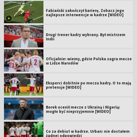
Fabiański zakończył karierę. Zobacz jego
najlepsze interwencje w kadrze [WIDEO]
Drugi trener kadry wybrany. Był mistrzem
Indii
Oficjalnie: wiemy, gdzie Polska zagra mecze
w Lidze Narodów
Eksperci dobitnie po meczu kadry. O to mają
pretensje [WIDEO]
Borek ocenił mecze z Ukrainą i Nigerią:
mogło być nieprzyjemnie [WIDEO]
Co za debiut w kadrze. Urban: nie dostałem
żadnej odpowiedzi