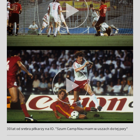
30 lat od srebra piłkarzy na IO. "Szum Camp Nou mam w uszach do tej pory"