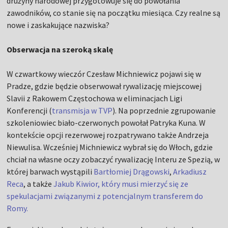
drużyny narodowej przygotowuje się do powołania
zawodników, co stanie się na początku miesiąca. Czy realne są
nowe i zaskakujące nazwiska?
Obserwacja na szeroką skalę
W czwartkowy wieczór Czesław Michniewicz pojawi się w
Pradze, gdzie będzie obserwował rywalizację miejscowej
Slavii z Rakowem Częstochowa w eliminacjach Ligi
Konferencji (
transmisja w TVP
). Na poprzednie zgrupowanie
szkoleniowiec biało-czerwonych powołał Patryka Kuna. W
kontekście opcji rezerwowej rozpatrywano także Andrzeja
Niewulisa. Wcześniej Michniewicz wybrał się do Włoch, gdzie
chciał na własne oczy zobaczyć rywalizację Interu ze Spezią, w
której barwach wystąpili
Bartłomiej Drągowski
,
Arkadiusz
Reca
, a także
Jakub Kiwior, który musi mierzyć się ze
spekulacjami związanymi z potencjalnym transferem do
Romy.