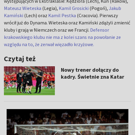
występujących w Ekstraklasie: Kędziora (Lech), Kun (Raków),
Mateusz Wieteska
(Legia),
Kamil Grosicki
(Pogoń),
Jakub
Kamiński
(Lech) oraz
Kamil Pestka
(Cracovia). Pierwszy
wrócił już do Dynama. Wieteska oraz Kamiński zdążyli zmienić
kluby i grają w Niemczech oraz we Francji.
Defensor
krakowskiego klubu nie ma z kolei szans na powołanie ze
względu na to, że zerwał więzadło krzyżowe.
Czytaj też
Nowy trener dołączy do
kadry. Świetnie zna Katar