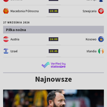
Macedonia Północna
Szwajcaria
18:45
27 WRZEŚNIA 2026
Piłka nożna
Austria
Kosowo
16:00
Izrael
Irlandia
18:45
Najnowsze