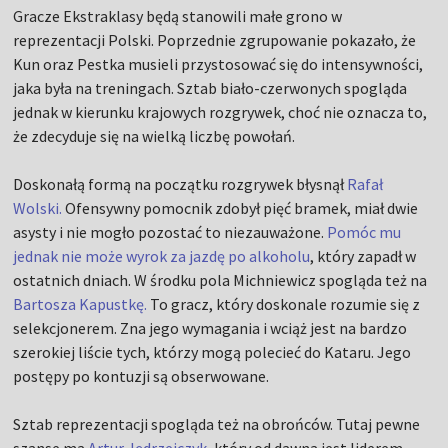
Gracze Ekstraklasy będą stanowili małe grono w
reprezentacji Polski. Poprzednie zgrupowanie pokazało, że
Kun oraz Pestka musieli przystosować się do intensywności,
jaka była na treningach. Sztab biało-czerwonych spogląda
jednak w kierunku krajowych rozgrywek, choć nie oznacza to,
że zdecyduje się na wielką liczbę powołań.
Doskonałą formą na początku rozgrywek błysnął
Rafał
Wolski.
Ofensywny pomocnik zdobył pięć bramek, miał dwie
asysty i nie mogło pozostać to niezauważone.
Pomóc mu
jednak nie może wyrok za jazdę po alkoholu
, który zapadł w
ostatnich dniach. W środku pola Michniewicz spogląda też na
Bartosza Kapustkę.
To gracz, który doskonale rozumie się z
selekcjonerem. Zna jego wymagania i wciąż jest na bardzo
szerokiej liście tych, którzy mogą polecieć do Kataru. Jego
postępy po kontuzji są obserwowane.
Sztab reprezentacji spogląda też na obrońców. Tutaj pewne