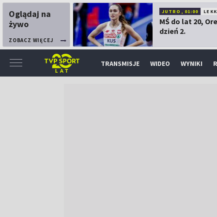
Oglądaj na
JUTRO, 01:00
LEK
MŚ do lat 20, Or
żywo
dzień 2.
ZOBACZ WIĘCEJ
TRANSMISJE
WIDEO
WYNIKI
R