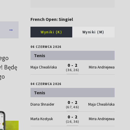
French Open: Singiel
Wyniki (K)
Wyniki (M)
06 CZERWCA 2026
Tenis
ego
0 - 2
w! Będę
Maja Chwalińska
Mirra Andriejewa
(3:6, 2:6)
go
04 CZERWCA 2026
Tenis
0 - 2
Diana Shnaider
Maja Chwalińska
(6:7, 4:6)
0 - 2
Marta Kostyuk
Mirra Andriejewa
(1:6, 3:6)