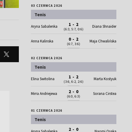
03 CZERWCA 2026
Tenis
1 - 2
Aryna Sabalenka
Diana Shnaider
(6:3, 5:7, 0:6)
0 - 2
Anna Kalinska
Maja Chwalińska
(6:7, 3:6)
02 CZERWCA 2026
Tenis
1 - 2
Elina Switolina
Marta Kostyuk
(3:6, 6:2, 2:6)
2 - 0
Mirra Andriejewa
Sorana Cirstea
(6:0, 6:3)
01 CZERWCA 2026
Tenis
2 - 0
Aryna Sabalenka
Naomi Osaka