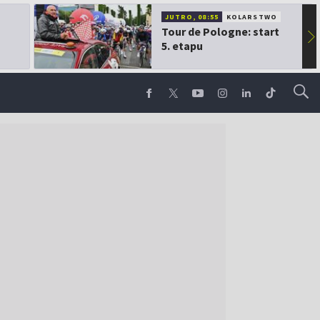
JUTRO, 08:55
KOLARSTWO
Tour de Pologne: start
▶
5. etapu