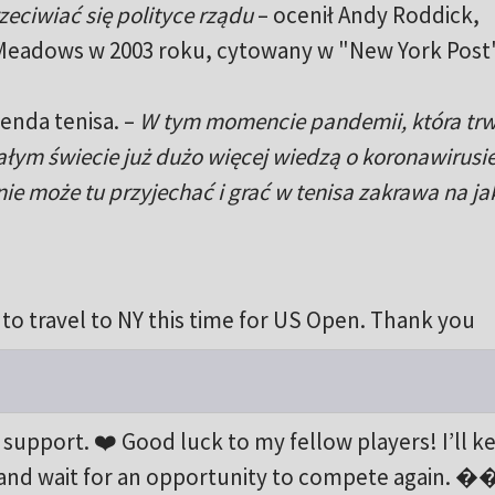
zeciwiać się polityce rządu
– ocenił Andy Roddick,
Meadows w 2003 roku, cytowany w "New York Post"
enda tenisa. –
W tym momencie pandemii, która trw
 całym świecie już dużo więcej wiedzą o koronawirusie
ie może tu przyjechać i grać w tenisa zakrawa na jak
e to travel to NY this time for US Open. Thank you
support. ❤️ Good luck to my fellow players! I’ll ke
it and wait for an opportunity to compete again