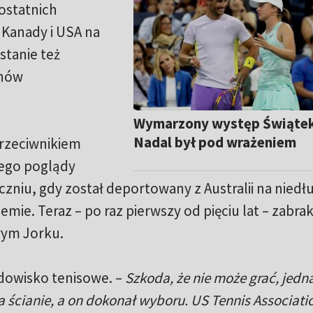
ostatnich
 Kanady i USA na
stanie też
anów
Wymarzony występ Świątek
Nadal był pod wrażeniem
rzeciwnikiem
Jego poglądy
zniu, gdy został deportowany z Australii na niedł
ie. Teraz – po raz pierwszy od pięciu lat – zabra
wym Jorku.
odowisko tenisowe. –
Szkoda, że ​​nie może grać, jedn
 ścianie, a on dokonał wyboru. US Tennis Associatio