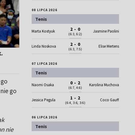
08 LIPCA 2026
Tenis
2 - 0
Marta Kostyuk
Jasmine Paolini
(6:3, 6:2)
2 - 0
Linda Noskova
Elise Mertens
(6:3, 7:5)
.
07 LIPCA 2026
Tenis
ugo
0 - 2
Naomi Osaka
Karolina Muchova
(6:7, 4:6)
knie go
1 - 2
Jessica Pegula
Coco Gauff
(6:4, 3:6, 3:6)
06 LIPCA 2026
ak
Tenis
n nie