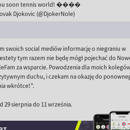
ou soon tennis world! ����
ovak Djokovic (@DjokerNole)
m swoich social mediów informację o niegraniu w
stety tym razem nie będę mógł pojechać do Now
leFam za wsparcie. Powodzenia dla moich kolegó
pozytywnym duchu, i czekam na okazję do ponowne
ia wkrótce!".
 29 sierpnia do 11 września.
RT