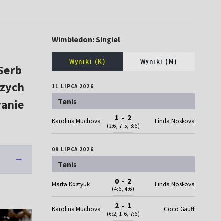
Wimbledon: Singiel
Wyniki (K)
Wyniki (M)
Serb
szych
11 LIPCA 2026
Tenis
wanie
1 - 2
Karolina Muchova
Linda Noskova
(2:6, 7:5, 3:6)
09 LIPCA 2026
Tenis
0 - 2
Marta Kostyuk
Linda Noskova
(4:6, 4:6)
2 - 1
Karolina Muchova
Coco Gauff
(6:2, 1:6, 7:6)