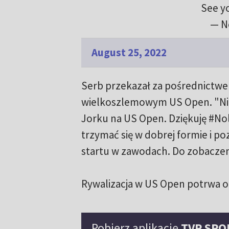
See y
— N
August 25, 2022
Serb przekazał za pośrednictwe
wielkoszlemowym US Open. "Nie
Jorku na US Open. Dziękuję #No
trzymać się w dobrej formie i 
startu w zawodach. Do zobaczen
Rywalizacja w US Open potrwa od
Pobierz aplikację
TVP SPO