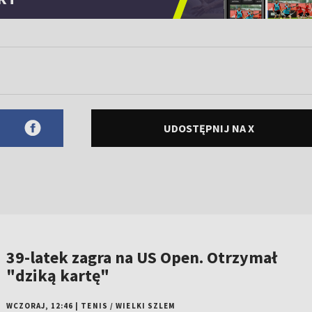
UDOSTĘPNIJ NA X
39-latek zagra na US Open. Otrzymał
"dziką kartę"
WCZORAJ, 12:46
|
TENIS
/
WIELKI SZLEM