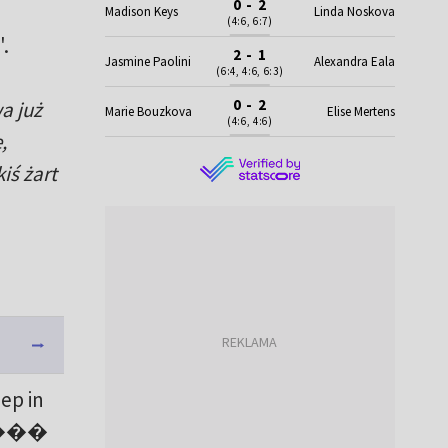
0 - 2
Madison Keys
Linda Noskova
(4:6, 6:7)
.
2 - 1
Jasmine Paolini
Alexandra Eala
(6:4, 4:6, 6:3)
0 - 2
a już
Marie Bouzkova
Elise Mertens
(4:6, 4:6)
,
iś żart
ep in
. ����