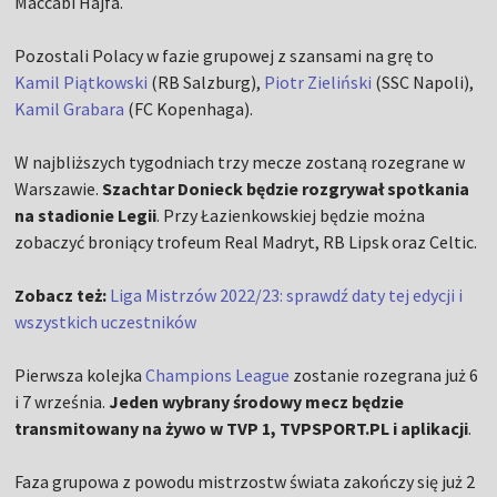
Maccabi Hajfa.
Pozostali Polacy w fazie grupowej z szansami na grę to
Kamil Piątkowski
(RB Salzburg),
Piotr Zieliński
(SSC Napoli),
Kamil Grabara
(FC Kopenhaga).
W najbliższych tygodniach trzy mecze zostaną rozegrane w
Warszawie.
Szachtar Donieck będzie rozgrywał spotkania
na stadionie Legii
. Przy Łazienkowskiej będzie można
zobaczyć broniący trofeum Real Madryt, RB Lipsk oraz Celtic.
Zobacz też:
Liga Mistrzów 2022/23: sprawdź daty tej edycji i
wszystkich uczestników
Pierwsza kolejka
Champions League
zostanie rozegrana już 6
i 7 września.
Jeden wybrany środowy mecz będzie
transmitowany na żywo w TVP 1, TVPSPORT.PL i aplikacji
.
Faza grupowa z powodu mistrzostw świata zakończy się już 2