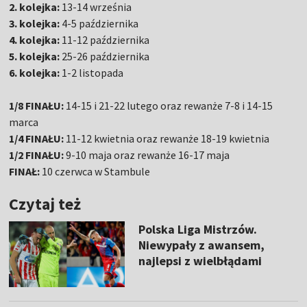
2. kolejka:
13-14 września
3. kolejka:
4-5 października
4. kolejka:
11-12 października
5. kolejka:
25-26 października
6. kolejka:
1-2 listopada
1/8 FINAŁU:
14-15 i 21-22 lutego oraz rewanże 7-8 i 14-15
marca
1/4 FINAŁU:
11-12 kwietnia oraz rewanże 18-19 kwietnia
1/2 FINAŁU:
9-10 maja oraz rewanże 16-17 maja
FINAŁ:
10 czerwca w Stambule
Czytaj też
Polska Liga Mistrzów.
Niewypały z awansem,
najlepsi z wielbłądami