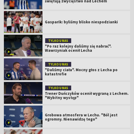
świętują zwycięstwo nad Lechem
Gasparik: byliśmy blisko niespodzianki
TYLKO U NAS
"Po raz kolejny daliśmy się nabrać".
Wawrzyniak ocenił Lecha
TYLKO U NAS
"Daliśmy ciała". Mocny głos z Lecha po
katastrofie
TYLKO U NAS
Trener Duńczyków ocenił wygraną z Lechem.
"Wybitny występ"
Grobowa atmosfera w Lechu. "Ból jest
ogromny. Nienawidzę tego"