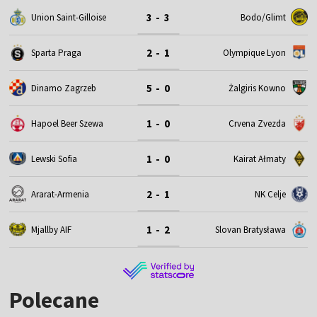
3 - 3
Union Saint-Gilloise
Bodo/Glimt
2 - 1
Sparta Praga
Olympique Lyon
5 - 0
Dinamo Zagrzeb
Żalgiris Kowno
1 - 0
Hapoel Beer Szewa
Crvena Zvezda
1 - 0
Lewski Sofia
Kairat Ałmaty
2 - 1
Ararat-Armenia
NK Celje
1 - 2
Mjallby AIF
Slovan Bratysława
Polecane