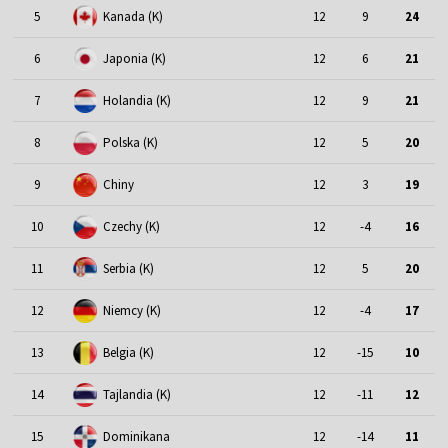
5
Kanada (K)
12
9
24
6
Japonia (K)
12
6
21
7
Holandia (K)
12
9
21
8
Polska (K)
12
5
20
9
Chiny
12
3
19
10
Czechy (K)
12
-4
16
11
Serbia (K)
12
5
20
12
Niemcy (K)
12
-4
17
13
Belgia (K)
12
-15
10
14
Tajlandia (K)
12
-11
12
15
Dominikana
12
-14
11