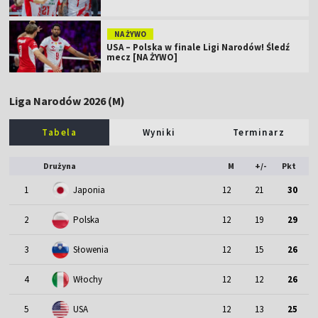
NA ŻYWO
USA – Polska w finale Ligi Narodów! Śledź
mecz [NA ŻYWO]
Liga Narodów 2026 (M)
Tabela
Wyniki
Terminarz
Drużyna
M
+/-
Pkt
1
Japonia
12
21
30
2
Polska
12
19
29
3
Słowenia
12
15
26
4
Włochy
12
12
26
5
USA
12
13
25