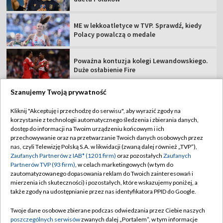
ME w lekkoatletyce w TVP. Sprawdź, kiedy
Polacy powalczą o medale
Poważna kontuzja kolegi Lewandowskiego.
Duże osłabienie Fire
Szanujemy Twoją prywatność
Kliknij "Akceptuję i przechodzę do serwisu", aby wyrazić zgody na
korzystanie z technologii automatycznego śledzenia i zbierania danych,
TVP
dostęp do informacji na Twoim urządzeniu końcowym i ich
Abonament TVP
Regulamin TVP
przechowywanie oraz na przetwarzanie Twoich danych osobowych przez
nas, czyli Telewizję Polską S.A. w likwidacji (zwaną dalej również „TVP”),
Polityka prywatności
Sklep TVP
Zaufanych Partnerów z IAB* (1201 firm)
oraz pozostałych
Zaufanych
Partnerów TVP (93 firm)
, w celach marketingowych (w tym do
Biuro Reklamy
Moje zgody
zautomatyzowanego dopasowania reklam do Twoich zainteresowań i
mierzenia ich skuteczności) i pozostałych, które wskazujemy poniżej, a
Oferta Handlowa
Biuro reklamy
także zgody na udostępnianie przez nas identyfikatora PPID do Google.
Telegazeta ogłoszenia
Kontakt
Twoje dane osobowe zbierane podczas odwiedzania przez Ciebie naszych
Emisja w TVP
poszczególnych serwisów
zwanych dalej „Portalem”, w tym informacje