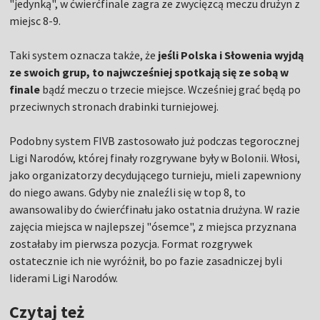
"jedynką", w ćwierćfinale zagra ze zwycięzcą meczu drużyn z
miejsc 8-9.
Taki system oznacza także, że
jeśli Polska i Słowenia wyjdą
ze swoich grup, to najwcześniej spotkają się ze sobą w
finale
bądź meczu o trzecie miejsce. Wcześniej grać będą po
przeciwnych stronach drabinki turniejowej.
Podobny system FIVB zastosowało już podczas tegorocznej
Ligi Narodów, której finały rozgrywane były w Bolonii. Włosi,
jako organizatorzy decydującego turnieju, mieli zapewniony
do niego awans. Gdyby nie znaleźli się w top 8, to
awansowaliby do ćwierćfinału jako ostatnia drużyna. W razie
zajęcia miejsca w najlepszej "ósemce", z miejsca przyznana
zostałaby im pierwsza pozycja. Format rozgrywek
ostatecznie ich nie wyróżnił, bo po fazie zasadniczej byli
liderami Ligi Narodów.
Czytaj też