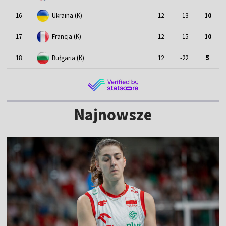
16
Ukraina (K)
12
-13
10
17
Francja (K)
12
-15
10
18
Bułgaria (K)
12
-22
5
Najnowsze