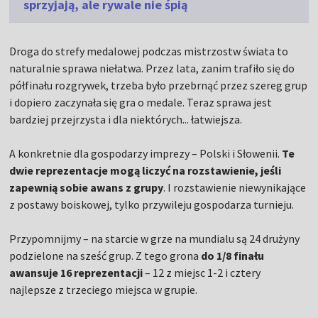
sprzyjają, ale rywale nie śpią
Droga do strefy medalowej podczas mistrzostw świata to
naturalnie sprawa niełatwa. Przez lata, zanim trafiło się do
półfinału rozgrywek, trzeba było przebrnąć przez szereg grup
i dopiero zaczynała się gra o medale. Teraz sprawa jest
bardziej przejrzysta i dla niektórych... łatwiejsza.
A konkretnie dla gospodarzy imprezy – Polski i Słowenii.
Te
dwie reprezentacje mogą liczyć na rozstawienie, jeśli
zapewnią sobie awans z grupy
. I rozstawienie niewynikające
z postawy boiskowej, tylko przywileju gospodarza turnieju.
Przypomnijmy – na starcie w grze na mundialu są 24 drużyny
podzielone na sześć grup. Z tego grona
do 1/8 finału
awansuje 16 reprezentacji
– 12 z miejsc 1-2 i cztery
najlepsze z trzeciego miejsca w grupie.