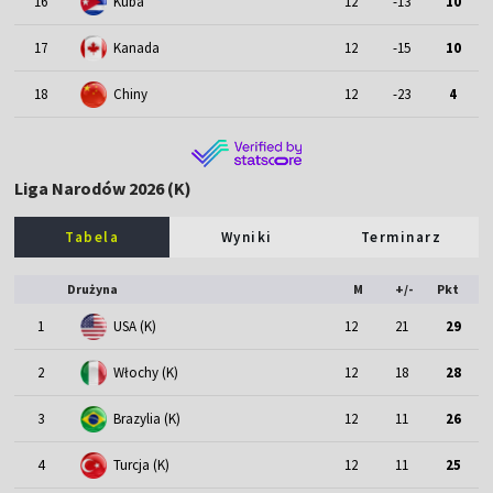
16
Kuba
12
-13
10
17
Kanada
12
-15
10
18
Chiny
12
-23
4
Liga Narodów 2026 (K)
Tabela
Wyniki
Terminarz
Drużyna
M
+/-
Pkt
1
USA (K)
12
21
29
2
Włochy (K)
12
18
28
3
Brazylia (K)
12
11
26
4
Turcja (K)
12
11
25