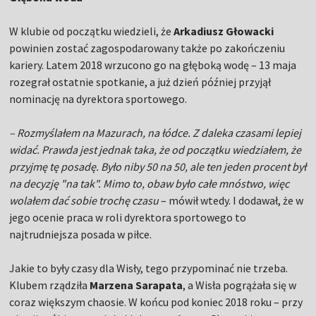
W klubie od początku wiedzieli, że
Arkadiusz Głowacki
powinien zostać zagospodarowany także po zakończeniu
kariery. Latem 2018 wrzucono go na głęboką wodę – 13 maja
rozegrał ostatnie spotkanie, a już dzień później przyjął
nominację na dyrektora sportowego.
– Rozmyślałem na Mazurach, na łódce. Z daleka czasami lepiej
widać. Prawda jest jednak taka, że od początku wiedziałem, że
przyjmę tę posadę. Było niby 50 na 50, ale ten jeden procent był
na decyzję "na tak". Mimo to, obaw było całe mnóstwo, więc
wolałem dać sobie trochę czasu
– mówił wtedy. I dodawał, że w
jego ocenie praca w roli dyrektora sportowego to
najtrudniejsza posada w piłce.
Jakie to były czasy dla Wisły, tego przypominać nie trzeba.
Klubem rządziła
Marzena Sarapata
, a Wisła pogrążała się w
coraz większym chaosie. W końcu pod koniec 2018 roku – przy