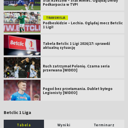
Stal Rzeszów – Stal Mielec. Oglądaj Derby
Podkarpacia w TVP!
TRANSMISJA
Podbeskidzie – Lechia. Oglądaj mecz Betclic
1 Ligi!
Tabela Betclic 1 Ligi 2026/27: sprawdź
aktualną sytuację
Ruch zatrzymał Polonię. Czarna seria
przerwana [WIDEO]
Pogoń bez przełamania. Dublet byłego
Legionisty [WIDEO]
Betclic 1 Liga
Tabela
Wyniki
Terminarz