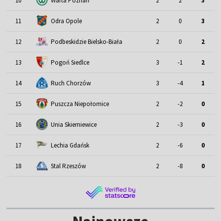
10
Warta Poznań
2
2
3
11
Odra Opole
2
0
3
12
Podbeskidzie Bielsko-Biała
2
0
2
13
Pogoń Siedlce
3
-1
2
14
Ruch Chorzów
3
-4
1
15
Puszcza Niepołomice
2
-2
0
16
Unia Skierniewice
2
-3
0
17
Lechia Gdańsk
2
-6
0
18
Stal Rzeszów
2
-8
0