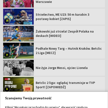
Warszawie
Strzelectwo, ME U23: 50 m karabin 3
postawy kobiet [ZAPIS]
Żukowski już strzela! Zespół Polaka na
deskach [WIDEO]
Podhale Nowy Targ – Hutnik Kraków. Betclic
2 Liga [MECZ]
Nie żyje Jorge Messi, ojciec Lionela
Betclic 2 liga: oglądaj transmisje w TVP
Sport! [ZAPOWIEDŹ]
Szanujemy Twoją prywatność
Kliknij "Akceptuję i przechodzę do serwisu", aby wyrazić zgody na