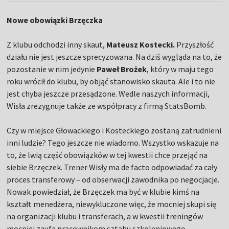
Nowe obowiązki Brzęczka
Z klubu odchodzi inny skaut,
Mateusz Kostecki.
Przyszłość
działu nie jest jeszcze sprecyzowana. Na dziś wygląda na to, że
pozostanie w nim jedynie
Paweł Brożek
, który w maju tego
roku wrócił do klubu, by objąć stanowisko skauta. Ale i to nie
jest chyba jeszcze przesądzone. Wedle naszych informacji,
Wisła zrezygnuje także ze współpracy z firmą StatsBomb.
Czy w miejsce Głowackiego i Kosteckiego zostaną zatrudnieni
inni ludzie? Tego jeszcze nie wiadomo. Wszystko wskazuje na
to, że lwią część obowiązków w tej kwestii chce przejąć na
siebie Brzęczek. Trener Wisły ma de facto odpowiadać za cały
proces transferowy – od obserwacji zawodnika po negocjacje.
Nowak powiedział, że Brzęczek ma być w klubie kimś na
kształt menedżera, niewykluczone więc, że mocniej skupi się
na organizacji klubu i transferach, a w kwestii treningów
mocniej zaufa pracownikom sztabu szkoleniowego.