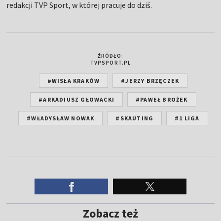
redakcji TVP Sport, w której pracuje do dziś.
ŹRÓDŁO:
TVPSPORT.PL
#WISŁA KRAKÓW
#JERZY BRZĘCZEK
#ARKADIUSZ GŁOWACKI
#PAWEŁ BROŻEK
#WŁADYSŁAW NOWAK
#SKAUTING
#1 LIGA
Zobacz też