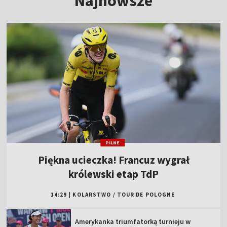
Najnowsze
PILNE
Piękna ucieczka! Francuz wygrał
królewski etap TdP
14:29
|
KOLARSTWO
/
TOUR DE POLOGNE
Amerykanka triumfatorką turnieju w