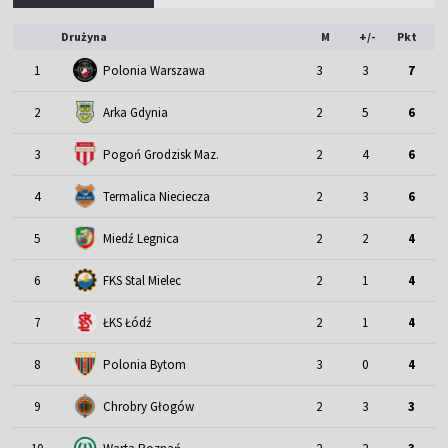
Drużyna
M
+/-
Pkt
1
Polonia Warszawa
3
3
7
2
Arka Gdynia
2
5
6
3
Pogoń Grodzisk Maz.
2
4
6
4
Termalica Nieciecza
2
3
6
5
Miedź Legnica
2
2
4
6
FKS Stal Mielec
2
1
4
7
ŁKS Łódź
2
1
4
8
Polonia Bytom
3
0
4
9
Chrobry Głogów
2
3
3