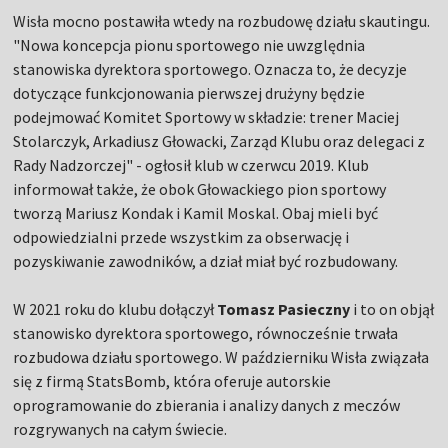
Wisła mocno postawiła wtedy na rozbudowę działu skautingu.
"Nowa koncepcja pionu sportowego nie uwzględnia
stanowiska dyrektora sportowego. Oznacza to, że decyzje
dotyczące funkcjonowania pierwszej drużyny będzie
podejmować Komitet Sportowy w składzie: trener Maciej
Stolarczyk, Arkadiusz Głowacki, Zarząd Klubu oraz delegaci z
Rady Nadzorczej" - ogłosił klub w czerwcu 2019. Klub
informował także, że obok Głowackiego pion sportowy
tworzą Mariusz Kondak i Kamil Moskal. Obaj mieli być
odpowiedzialni przede wszystkim za obserwację i
pozyskiwanie zawodników, a dział miał być rozbudowany.
W 2021 roku do klubu dołączył
Tomasz Pasieczny
i to on objął
stanowisko dyrektora sportowego, równocześnie trwała
rozbudowa działu sportowego. W październiku Wisła związała
się z firmą StatsBomb, która oferuje autorskie
oprogramowanie do zbierania i analizy danych z meczów
rozgrywanych na całym świecie.