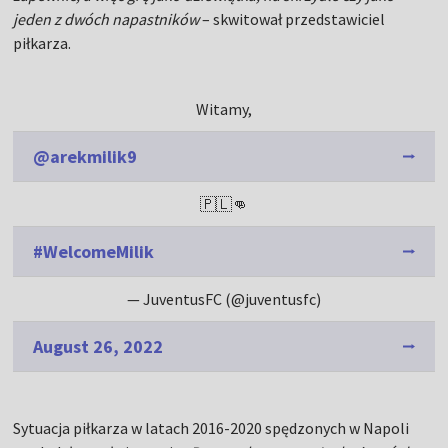
jeden z dwóch napastników
– skwitował przedstawiciel
piłkarza.
Witamy,
@arekmilik9
🇵🇱👊
#WelcomeMilik
— JuventusFC (@juventusfc)
August 26, 2022
Sytuacja piłkarza w latach 2016-2020 spędzonych w Napoli