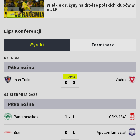
Wielkie drużyny na drodze polskich klubów w
el. LK!
Liga Konferencji
Wyniki
Terminarz
DZISIAJ
Piłka nożna
TRWA
Inter Turku
Vaduz
0 - 0
05 SIERPNIA 2026
Piłka nożna
1 - 1
Panathinaikos
CSKA 1948
0 - 1
Brann
Apollon Limassol