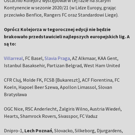
Ostatnio Kolejorz występował w tej fazie na Starym
Kontynencie w sezonie 2020/21 (w Lidze Europy, grając
przeciwko Benfice, Rangers FC oraz Standardowi Liege).
Oprócz Kolejorza w tegorocznej edycji nie będzie
brakowało przedstawicieli najlepszych europejskich lig. A
są to:
Villarreal
, FC Basel,
Slavia Praga
, AZ Alkmaar, KAA Gent,
Istanbul Basaksehir, Partizan Belgrad, West Ham United
CFR Cluj, Molde FK, FCSB [Bukareszt], ACF Fiorentina, FC
Koeln, Hapoel Beer Szewa, Apollon Limassol, Slovan
Bratysława
OGC Nice, RSC Anderlecht, Żalgiris Wilno, Austria Wiedeń,
Hearts, Shamrock Rovers, Sivasspor, FC Vaduz
Dnipro-1,
Lech Poznań
, Slovacko, Silkeborg, Djurgardens,