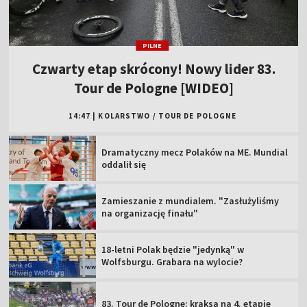
PILNE
Czwarty etap skrócony! Nowy lider 83.
Tour de Pologne [WIDEO]
14:47
|
KOLARSTWO
/
TOUR DE POLOGNE
Dramatyczny mecz Polaków na ME. Mundial
oddalił się
Zamieszanie z mundialem. "Zasłużyliśmy
na organizację finału"
18-letni Polak będzie "jedynką" w
Wolfsburgu. Grabara na wylocie?
83. Tour de Pologne: kraksa na 4. etapie