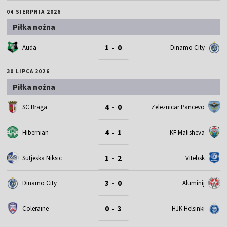
04 SIERPNIA 2026
Piłka nożna
1 - 0
Auda
Dinamo City
30 LIPCA 2026
Piłka nożna
4 - 0
SC Braga
Zeleznicar Pancevo
4 - 1
Hibernian
KF Malisheva
1 - 2
Sutjeska Niksic
Vitebsk
3 - 0
Dinamo City
Aluminij
0 - 3
Coleraine
HJK Helsinki