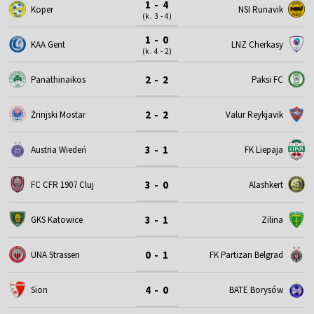
1 - 4
Koper
NSI Runavik
(k. 3 - 4)
1 - 0
KAA Gent
LNZ Cherkasy
(k. 4 - 2)
2 - 2
Panathinaikos
Paksi FC
2 - 2
Żrinjski Mostar
Valur Reykjavik
3 - 1
Austria Wiedeń
FK Liepaja
3 - 0
FC CFR 1907 Cluj
Alashkert
3 - 1
GKS Katowice
Zilina
0 - 1
UNA Strassen
FK Partizan Belgrad
4 - 0
Sion
BATE Borysów