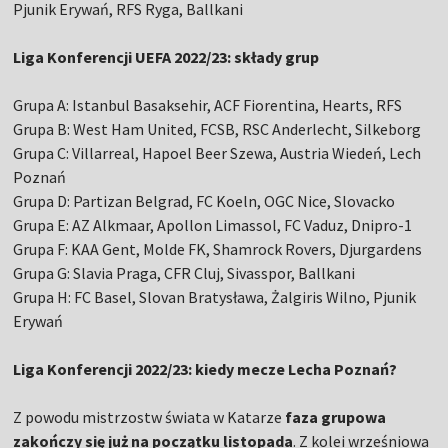
Pjunik Erywań, RFS Ryga, Ballkani
Liga Konferencji UEFA 2022/23: składy grup
Grupa A: Istanbul Basaksehir, ACF Fiorentina, Hearts, RFS
Grupa B: West Ham United, FCSB, RSC Anderlecht, Silkeborg
Grupa C: Villarreal, Hapoel Beer Szewa, Austria Wiedeń, Lech
Poznań
Grupa D: Partizan Belgrad, FC Koeln, OGC Nice, Slovacko
Grupa E: AZ Alkmaar, Apollon Limassol, FC Vaduz, Dnipro-1
Grupa F: KAA Gent, Molde FK, Shamrock Rovers, Djurgardens
Grupa G: Slavia Praga, CFR Cluj, Sivasspor, Ballkani
Grupa H: FC Basel, Slovan Bratysława, Żalgiris Wilno, Pjunik
Erywań
Liga Konferencji 2022/23: kiedy mecze Lecha Poznań?
Z powodu mistrzostw świata w Katarze
faza grupowa
zakończy się już na początku listopada
. Z kolei wrześniowa