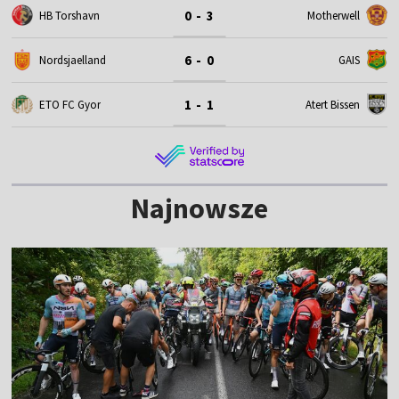
0 - 3
HB Torshavn
Motherwell
6 - 0
Nordsjaelland
GAIS
1 - 1
ETO FC Gyor
Atert Bissen
Najnowsze