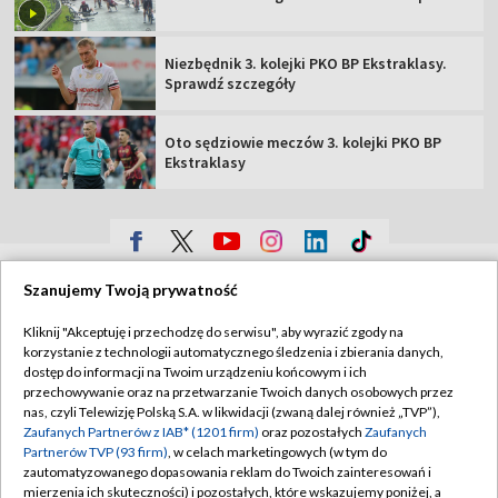
Niezbędnik 3. kolejki PKO BP Ekstraklasy.
Sprawdź szczegóły
Oto sędziowie meczów 3. kolejki PKO BP
Ekstraklasy
TVP
Szanujemy Twoją prywatność
Abonament TVP
Regulamin TVP
Kliknij "Akceptuję i przechodzę do serwisu", aby wyrazić zgody na
Polityka prywatności
Sklep TVP
korzystanie z technologii automatycznego śledzenia i zbierania danych,
dostęp do informacji na Twoim urządzeniu końcowym i ich
Biuro Reklamy
Moje zgody
przechowywanie oraz na przetwarzanie Twoich danych osobowych przez
nas, czyli Telewizję Polską S.A. w likwidacji (zwaną dalej również „TVP”),
Oferta Handlowa
Biuro reklamy
Zaufanych Partnerów z IAB* (1201 firm)
oraz pozostałych
Zaufanych
Partnerów TVP (93 firm)
, w celach marketingowych (w tym do
Telegazeta ogłoszenia
Kontakt
zautomatyzowanego dopasowania reklam do Twoich zainteresowań i
Emisja w TVP
mierzenia ich skuteczności) i pozostałych, które wskazujemy poniżej, a