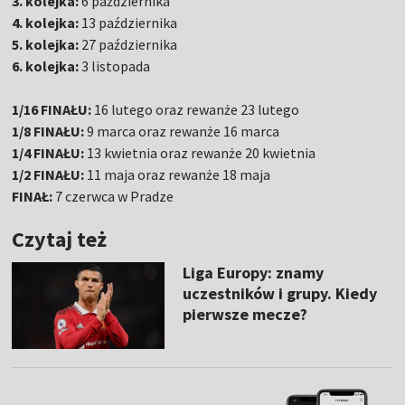
3. kolejka:
6 października
4. kolejka:
13 października
5. kolejka:
27 października
6. kolejka:
3 listopada
1/16 FINAŁU:
16 lutego oraz rewanże 23 lutego
1/8 FINAŁU:
9 marca oraz rewanże 16 marca
1/4 FINAŁU:
13 kwietnia oraz rewanże 20 kwietnia
1/2 FINAŁU:
11 maja oraz rewanże 18 maja
FINAŁ:
7 czerwca w Pradze
Czytaj też
Liga Europy: znamy
uczestników i grupy. Kiedy
pierwsze mecze?