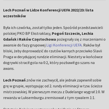
Lech Poznań w Lidze Konferencji UEFA 2022/23: lista
uczestników
Była ich czwórka, został tylko jeden. Spośród przedstawicieli
polskiej PKO BP Ekstraklasy,
Pogoń Szczecin, Lechia
Gdańsk i Raków Częstochowa
pożegnały się z marzeniami o
awansie do fazy grupowej
Ligi Konferencji UEFA
. Raków był
bliski, żeby doprowadzić do rzutów karnych przeciwko Slavii
Praga w decydującej rundzie eliminacji. Niestety w końcówce
dogrywki stracił gola na 0:2, który pozbawił go szans na
awans.
Lech Poznań
znów nie zachwycił, ale jednak zapewnił sobie
grę w grupie, występując od 2. rundy eliminacji w tzw. ścieżce
mistrzowskiej. W pierwszym meczu z Dudelange wygrał 1:0. W
rewanżu w Luksemburgu zremisował z tym rywalem 1:1.