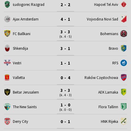
2 - 2
Łudogorec Razgrad
Hapoel Tel Aviv
4 - 1
Ajax Amsterdam
Vojvodina Novi Sad
3 - 3
FC Ballkani
Bohemians
(k. 4 - 5)
3 - 1
Shkendija
Bravo
1 - 1
Vestri
RFS
0 - 4
Valletta
Raków Częstochowa
3 - 3
Beitar Jerusalem
AEK Larnaka
(k. 4 - 3)
1 - 0
The New Saints
Flora Tallinn
(k. 0 - 0)
0 - 1
Derry City
HNK Rijeka