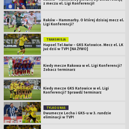
z meczu el. Ligi Konferencji!
Raków – Hammarby. O której dzisiaj mecz el.
Ligi Konferencji?
TRANSMISJA
Hapoel Tel Awiw – GKS Katowice. Mecz el. LK
już dziś w TVP! [NA ŻYWO]
Kiedy mecze Rakowa w el. Ligi Konferencji?
Zobacz terminarz
Kiedy mecze GKS Katowice w el. Ligi
Konferencji? Sprawdź terminarz
TYLKO U NAS
Dwumecze Lecha i GKS-u w 3. rundzie
eliminacji w TVP!