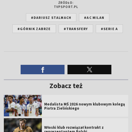
ŹRÓDŁO:
TVPSPORT.PL
#DARIUSZ STALMACH
#AC MILAN
#GÓRNIK ZABRZE
#TRANSFERY
#SERIE A
Zobacz też
Medalista MŚ 2026 nowym klubowym kolegą
Piotra Zielińskiego
Włoski klub rozwiązał kontrakt z
reprezentantem Polski