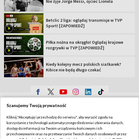
Nie żyje Jorge Messi, ojciec Lionela
Betclic 2 liga: oglądaj transmisje w TVP
Sport! [ZAPOWIEDŹ]
Piłka nożna na okrągło! Oglądaj krajowe
rozgrywki w TVP [ZAPOWIEDŹ]
Kiedy kolejny mecz polskich siatkarek?
Kibice nie będą długo czekać
TVP
Szanujemy Twoją prywatność
Abonament TVP
Regulamin TVP
Kliknij "Akceptuję i przechodzę do serwisu", aby wyrazić zgody na
Polityka prywatności
Sklep TVP
korzystanie z technologii automatycznego śledzenia i zbierania danych,
dostęp do informacji na Twoim urządzeniu końcowym i ich
Biuro Reklamy
Moje zgody
przechowywanie oraz na przetwarzanie Twoich danych osobowych przez