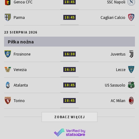
Genoa CFC
SSC Napoli
18:45
Parma
Cagliari Calcio
18:45
23 SIERPNIA 2026
Piłka nożna
Frosinone
Juventus
16:30
Venezia
Lecce
16:30
Atalanta
US Sassuolo
18:45
Torino
AC Milan
18:45
ZOBACZ WIĘCEJ