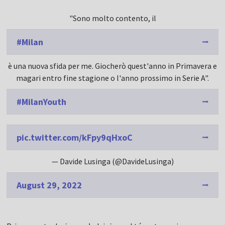
"Sono molto contento, il
#Milan
è una nuova sfida per me. Giocherò quest'anno in Primavera e
magari entro fine stagione o l'anno prossimo in Serie A".
#MilanYouth
pic.twitter.com/kFpy9qHxoC
— Davide Lusinga (@DavideLusinga)
August 29, 2022