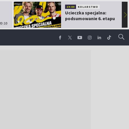
19:00
KOLARSTWO
Ucieczka specjalna:
▶
podsumowanie 6. etapu
20:10
TdP