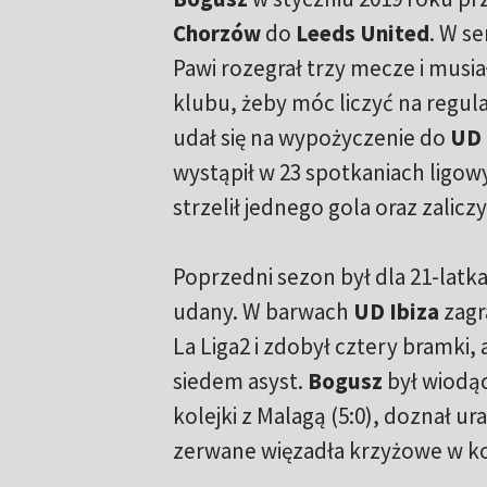
Chorzów
do
Leeds United
. W s
Pawi rozegrał trzy mecze i musi
klubu, żeby móc liczyć na regula
udał się na wypożyczenie do
UD 
wystąpił w 23 spotkaniach ligow
strzelił jednego gola oraz zaliczy
Poprzedni sezon był dla 21-latka
udany. W barwach
UD Ibiza
zagr
La Liga2 i zdobył cztery bramki,
siedem asyst.
Bogusz
był wiodąc
kolejki z Malagą (5:0), doznał u
zerwane więzadła krzyżowe w ko