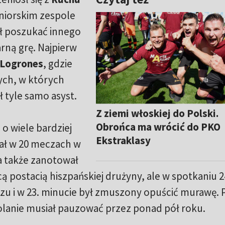
eniorskim zespole
ał poszukać innego
rną grę. Najpierw
Logrones
, gdzie
ych, w których
ł tyle samo asyst.
Z ziemi włoskiej do Polski.
Obrońca ma wrócić do PKO
 o wiele bardziej
Ekstraklasy
ał w 20 meczach w
 a także zanotował
ą postacią hiszpańskiej drużyny, ale w spotkaniu 2
razu i w 23. minucie był zmuszony opuścić murawę. 
lanie musiał pauzować przez ponad pół roku.