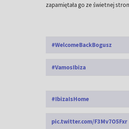
zapamiętała go ze świetnej stron
#WelcomeBackBogusz
#VamosIbiza
#IbizaIsHome
pic.twitter.com/F3Mv7O5Fxr