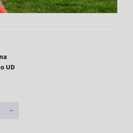
 na
do UD