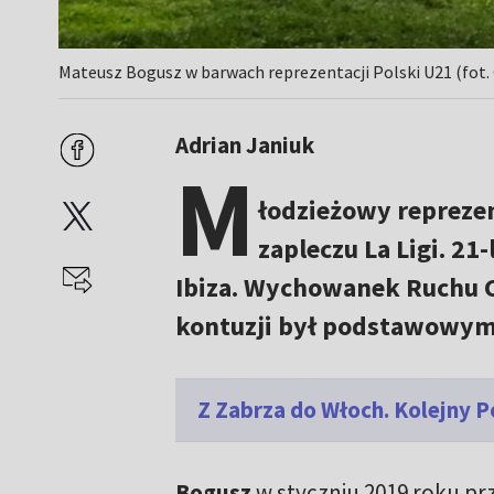
Mateusz Bogusz w barwach reprezentacji Polski U21 (fot.
Adrian Janiuk
M
łodzieżowy reprezen
zapleczu La Ligi. 2
Ibiza. Wychowanek Ruchu 
kontuzji był podstawowym 
Z Zabrza do Włoch. Kolejny P
Bogusz
w styczniu 2019 roku prz