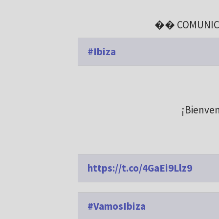
�� COMUNICAD
#Ibiza
¡Bienve
https://t.co/4GaEi9Llz9
#VamosIbiza