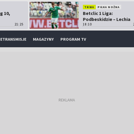
TRWA
PIŁKA NOŻNA
g 10,
Betclic 1 Liga:
Podbeskidzie – Lechia
21:25
Gdańsk
18:10
ETRANSMISJE
MAGAZYNY
PROGRAM TV