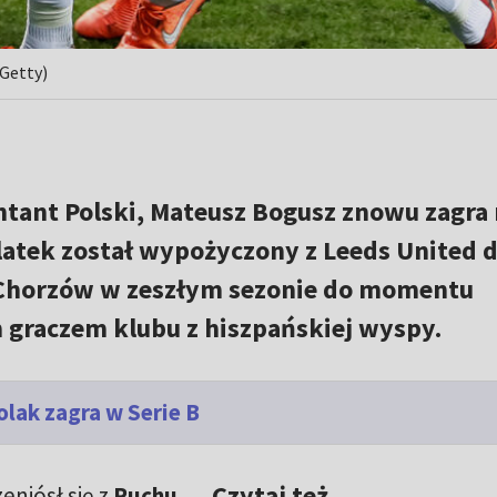
 Getty)
tant Polski, Mateusz Bogusz znowu zagra
1-latek został wypożyczony z Leeds United 
Chorzów w zeszłym sezonie do momentu
graczem klubu z hiszpańskiej wyspy.
olak zagra w Serie B
Czytaj też
eniósł się z
Ruchu