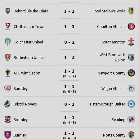
3 - 1
Rekord Bielsko-Biała
Stal Stalowa Wola
1 - 3
Cheltenham Town
Charlton Athletic
0 - 2
Colchester United
Southampton
West Bromwich
1 - 4
Rotherham United
Albion
1 - 1
AFC Wimbledon
Newport County
(k. 5 - 4)
1 - 1
Barnsley
Wigan Athletic
(k. 6 - 5)
0 - 1
Bristol Rovers
Peterborough United
1 - 1
Bromley
Reading
(k. 4 - 5)
1 - 1
Burnley
Notts County
(k. 4 - 3)