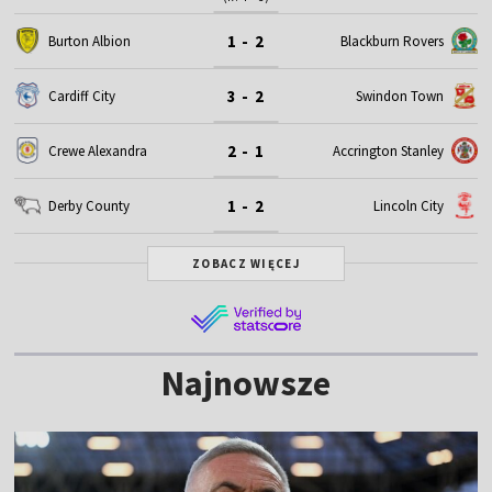
1 - 2
Burton Albion
Blackburn Rovers
3 - 2
Cardiff City
Swindon Town
2 - 1
Crewe Alexandra
Accrington Stanley
1 - 2
Derby County
Lincoln City
ZOBACZ WIĘCEJ
Najnowsze