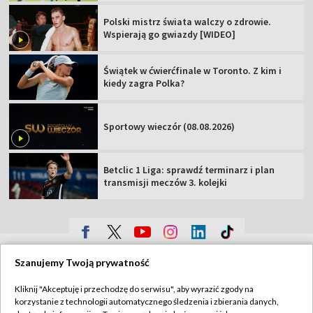
Polski mistrz świata walczy o zdrowie.
Wspierają go gwiazdy [WIDEO]
Świątek w ćwierćfinale w Toronto. Z kim i
kiedy zagra Polka?
Sportowy wieczór (08.08.2026)
Betclic 1 Liga: sprawdź terminarz i plan
transmisji meczów 3. kolejki
TVP
Szanujemy Twoją prywatność
Abonament TVP
Regulamin TVP
Kliknij "Akceptuję i przechodzę do serwisu", aby wyrazić zgody na
Polityka prywatności
Sklep TVP
korzystanie z technologii automatycznego śledzenia i zbierania danych,