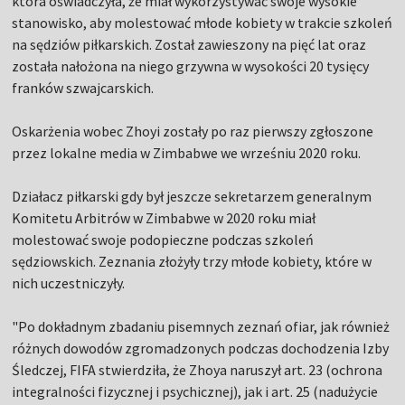
która oświadczyła, że miał wykorzystywać swoje wysokie
stanowisko, aby molestować młode kobiety w trakcie szkoleń
na sędziów piłkarskich. Został zawieszony na pięć lat oraz
została nałożona na niego grzywna w wysokości 20 tysięcy
franków szwajcarskich.
Oskarżenia wobec Zhoyi zostały po raz pierwszy zgłoszone
przez lokalne media w Zimbabwe we wrześniu 2020 roku.
Działacz piłkarski gdy był jeszcze sekretarzem generalnym
Komitetu Arbitrów w Zimbabwe w 2020 roku miał
molestować swoje podopieczne podczas szkoleń
sędziowskich. Zeznania złożyły trzy młode kobiety, które w
nich uczestniczyły.
"Po dokładnym zbadaniu pisemnych zeznań ofiar, jak również
różnych dowodów zgromadzonych podczas dochodzenia Izby
Śledczej, FIFA stwierdziła, że Zhoya naruszył art. 23 (ochrona
integralności fizycznej i psychicznej), jak i art. 25 (nadużycie