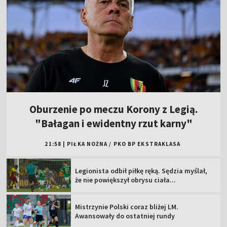
Oburzenie po meczu Korony z Legią.
"Bałagan i ewidentny rzut karny"
21:58
|
PIŁKA NOŻNA
/
PKO BP EKSTRAKLASA
Legionista odbił piłkę ręką. Sędzia myślał,
że nie powiększył obrysu ciała...
Mistrzynie Polski coraz bliżej LM.
Awansowały do ostatniej rundy