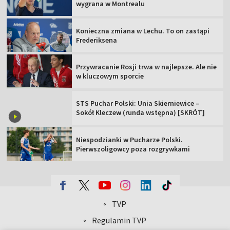
wygrana w Montrealu
Konieczna zmiana w Lechu. To on zastąpi
Frederiksena
Przywracanie Rosji trwa w najlepsze. Ale nie
w kluczowym sporcie
STS Puchar Polski: Unia Skierniewice –
Sokół Kleczew (runda wstępna) [SKRÓT]
Niespodzianki w Pucharze Polski.
Pierwszoligowcy poza rozgrywkami
TVP
Abonament TVP
Regulamin TVP