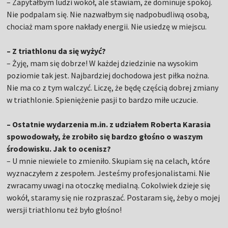
– Zapytałbym ludzi wokół, ale stawiam, że dominuje spokój.
Nie podpalam się. Nie nazwałbym się nadpobudliwą osobą,
chociaż mam spore nakłady energii. Nie usiedzę w miejscu.
– Z triathlonu da się wyżyć?
– Żyję, mam się dobrze! W każdej dziedzinie na wysokim
poziomie tak jest. Najbardziej dochodowa jest piłka nożna.
Nie ma co z tym walczyć. Liczę, że będę częścią dobrej zmiany
w triathlonie. Spieniężenie pasji to bardzo miłe uczucie.
– Ostatnie wydarzenia m.in. z udziałem Roberta Karasia
spowodowały, że zrobiło się bardzo głośno o waszym
środowisku. Jak to ocenisz?
– U mnie niewiele to zmieniło. Skupiam się na celach, które
wyznaczyłem z zespołem. Jesteśmy profesjonalistami. Nie
zwracamy uwagi na otoczkę medialną. Cokolwiek dzieje się
wokół, staramy się nie rozpraszać. Postaram się, żeby o mojej
wersji triathlonu też było głośno!