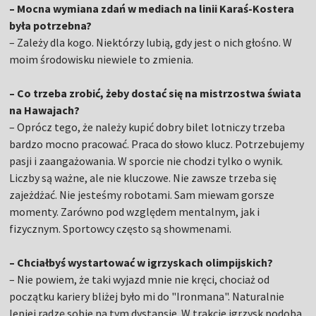
– Mocna wymiana zdań w mediach na linii Karaś-Kostera
była potrzebna?
– Zależy dla kogo. Niektórzy lubią, gdy jest o nich głośno. W
moim środowisku niewiele to zmienia.
– Co trzeba zrobić, żeby dostać się na mistrzostwa świata
na Hawajach?
– Oprócz tego, że należy kupić dobry bilet lotniczy trzeba
bardzo mocno pracować. Praca do słowo klucz. Potrzebujemy
pasji i zaangażowania. W sporcie nie chodzi tylko o wynik.
Liczby są ważne, ale nie kluczowe. Nie zawsze trzeba się
zajeżdżać. Nie jesteśmy robotami. Sam miewam gorsze
momenty. Zarówno pod względem mentalnym, jak i
fizycznym. Sportowcy często są showmenami.
– Chciałbyś wystartować w igrzyskach olimpijskich?
– Nie powiem, że taki wyjazd mnie nie kręci, chociaż od
początku kariery bliżej było mi do "Ironmana". Naturalnie
lepiej radzę sobie na tym dystansie. W trakcie igrzysk podoba