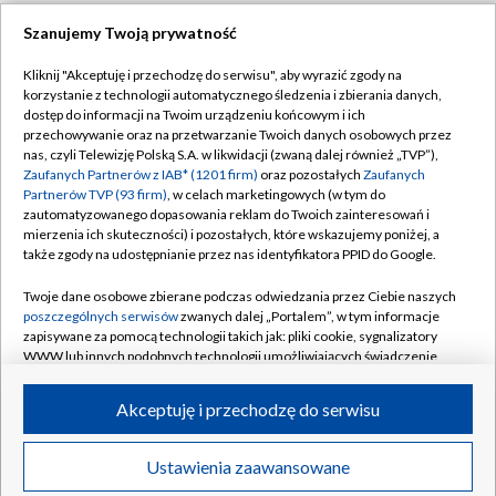
Polityka prywatności
Sklep TVP
Szanujemy Twoją prywatność
Biuro Reklamy
Moje zgody
Kliknij "Akceptuję i przechodzę do serwisu", aby wyrazić zgody na
Oferta Handlowa
Biuro reklamy
korzystanie z technologii automatycznego śledzenia i zbierania danych,
dostęp do informacji na Twoim urządzeniu końcowym i ich
Telegazeta ogłoszenia
Kontakt
przechowywanie oraz na przetwarzanie Twoich danych osobowych przez
Emisja w TVP
nas, czyli Telewizję Polską S.A. w likwidacji (zwaną dalej również „TVP”),
Zaufanych Partnerów z IAB* (1201 firm)
oraz pozostałych
Zaufanych
Kanały
Rada Programowa
Partnerów TVP (93 firm)
, w celach marketingowych (w tym do
zautomatyzowanego dopasowania reklam do Twoich zainteresowań i
Ogłoszenia przetargowe
mierzenia ich skuteczności) i pozostałych, które wskazujemy poniżej, a
©2026 Telewizja Polska Spółka Akcyjna w likwidacji
także zgody na udostępnianie przez nas identyfikatora PPID do Google.
Akademia Telewizyjna
Informacje o nadawcy
Twoje dane osobowe zbierane podczas odwiedzania przez Ciebie naszych
poszczególnych serwisów
zwanych dalej „Portalem”, w tym informacje
Centrum informacji TVP
zapisywane za pomocą technologii takich jak: pliki cookie, sygnalizatory
WWW lub innych podobnych technologii umożliwiających świadczenie
System NOS
dopasowanych i bezpiecznych usług, personalizację treści oraz reklam,
udostępnianie funkcji mediów społecznościowych oraz analizowanie
Zgłoś program (ROPAT)
Akceptuję i przechodzę do serwisu
ruchu w Internecie.
Kariera w TVP
Twoje dane osobowe zbierane podczas odwiedzania przez Ciebie
Ustawienia zaawansowane
Naziemna Telewizja Cyfrowa
News
Transmisje
Wideo
Więcej
poszczególnych serwisów
na Portalu, takie jak adresy IP, identyfikatory