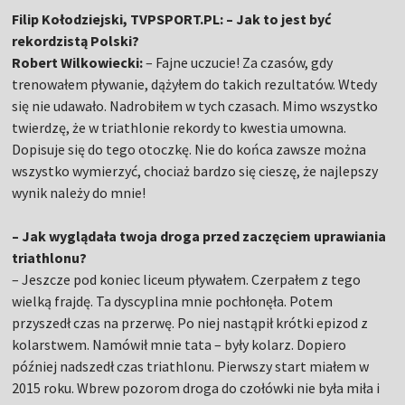
Filip Kołodziejski, TVPSPORT.PL: – Jak to jest być
rekordzistą Polski?
Robert Wilkowiecki:
– Fajne uczucie! Za czasów, gdy
trenowałem pływanie, dążyłem do takich rezultatów. Wtedy
się nie udawało. Nadrobiłem w tych czasach. Mimo wszystko
twierdzę, że w triathlonie rekordy to kwestia umowna.
Dopisuje się do tego otoczkę. Nie do końca zawsze można
wszystko wymierzyć, chociaż bardzo się cieszę, że najlepszy
wynik należy do mnie!
– Jak wyglądała twoja droga przed zaczęciem uprawiania
triathlonu?
– Jeszcze pod koniec liceum pływałem. Czerpałem z tego
wielką frajdę. Ta dyscyplina mnie pochłonęła. Potem
przyszedł czas na przerwę. Po niej nastąpił krótki epizod z
kolarstwem. Namówił mnie tata – były kolarz. Dopiero
później nadszedł czas triathlonu. Pierwszy start miałem w
2015 roku. Wbrew pozorom droga do czołówki nie była miła i