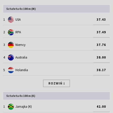
Sztafeta 4 x 100 m (M)
1
USA
37.43
2
RPA
37.49
3
Niemcy
37.76
4
Australia
38.00
5
Holandia
38.17
ROZWIŃ
Sztafeta 4 x 100 m (K)
1
Jamajka (K)
42.00