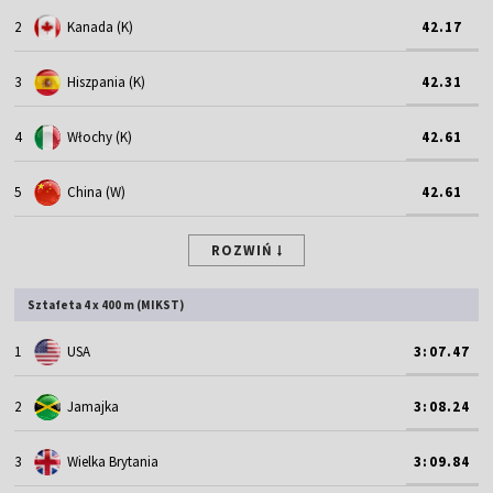
2
Kanada (K)
42.17
3
Hiszpania (K)
42.31
4
Włochy (K)
42.61
5
China (W)
42.61
ROZWIŃ
Sztafeta 4 x 400 m (MIKST)
1
USA
3:07.47
2
Jamajka
3:08.24
3
Wielka Brytania
3:09.84