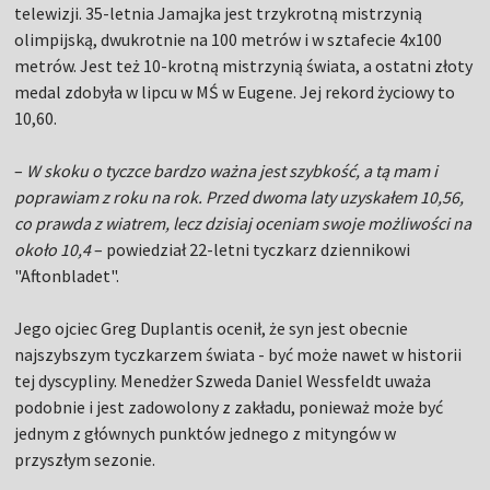
telewizji. 35-letnia Jamajka jest trzykrotną mistrzynią
olimpijską, dwukrotnie na 100 metrów i w sztafecie 4x100
metrów. Jest też 10-krotną mistrzynią świata, a ostatni złoty
medal zdobyła w lipcu w MŚ w Eugene. Jej rekord życiowy to
10,60.
–
W skoku o tyczce bardzo ważna jest szybkość, a tą mam i
poprawiam z roku na rok. Przed dwoma laty uzyskałem 10,56,
co prawda z wiatrem, lecz dzisiaj oceniam swoje możliwości na
około 10,4
– powiedział 22-letni tyczkarz dziennikowi
"Aftonbladet".
Jego ojciec Greg Duplantis ocenił, że syn jest obecnie
najszybszym tyczkarzem świata - być może nawet w historii
tej dyscypliny. Menedżer Szweda Daniel Wessfeldt uważa
podobnie i jest zadowolony z zakładu, ponieważ może być
jednym z głównych punktów jednego z mityngów w
przyszłym sezonie.