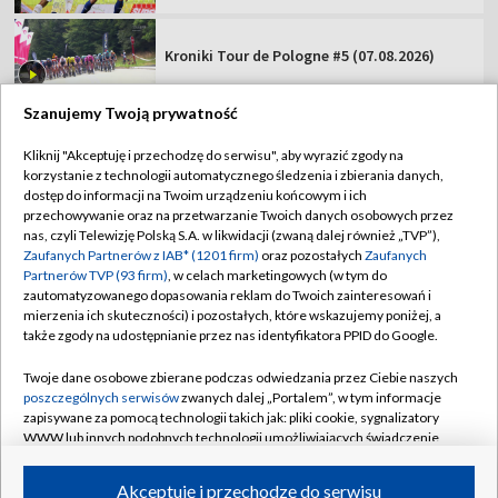
Kroniki Tour de Pologne #5 (07.08.2026)
Szanujemy Twoją prywatność
Kliknij "Akceptuję i przechodzę do serwisu", aby wyrazić zgody na
korzystanie z technologii automatycznego śledzenia i zbierania danych,
TVP
dostęp do informacji na Twoim urządzeniu końcowym i ich
przechowywanie oraz na przetwarzanie Twoich danych osobowych przez
Abonament TVP
Regulamin TVP
nas, czyli Telewizję Polską S.A. w likwidacji (zwaną dalej również „TVP”),
Polityka prywatności
Sklep TVP
Zaufanych Partnerów z IAB* (1201 firm)
oraz pozostałych
Zaufanych
Partnerów TVP (93 firm)
, w celach marketingowych (w tym do
Biuro Reklamy
Moje zgody
zautomatyzowanego dopasowania reklam do Twoich zainteresowań i
mierzenia ich skuteczności) i pozostałych, które wskazujemy poniżej, a
Oferta Handlowa
Biuro reklamy
także zgody na udostępnianie przez nas identyfikatora PPID do Google.
Telegazeta ogłoszenia
Kontakt
Twoje dane osobowe zbierane podczas odwiedzania przez Ciebie naszych
Emisja w TVP
poszczególnych serwisów
zwanych dalej „Portalem”, w tym informacje
zapisywane za pomocą technologii takich jak: pliki cookie, sygnalizatory
Kanały
Rada Programowa
WWW lub innych podobnych technologii umożliwiających świadczenie
dopasowanych i bezpiecznych usług, personalizację treści oraz reklam,
Ogłoszenia przetargowe
udostępnianie funkcji mediów społecznościowych oraz analizowanie
©2026 Telewizja Polska Spółka Akcyjna w likwidacji
Akceptuję i przechodzę do serwisu
ruchu w Internecie.