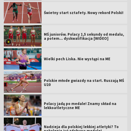
Świetny start sztafety. Nowy rekord Polski!
MŚ juniorów. Polacy 1,5 sekundy od medalu,
a potem... dyskwalifikacja [WIDEO]
Wielki pech Liska. Nie wystąpi na ME
Polskie młode gwiazdy na start. Ruszają MŚ
U20
Polacy jadą po medale! Znamy skład na
lekkoatletyczne ME
Nadzieja dla polskiej lekkiej atletyki? To
pokolenie już zdobywa medale!