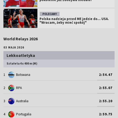
POLECAMY
Polska nadzieja przed ME jedzie do... USA.
"Wracam, żeby mieć spokój"
World Relays 2026
03 MAJA 2026
Lekkoatletyka
Sztafeta 4 x 400 m (M)
1
Botswana
2:54.47
2
RPA
2:55.07
3
Australia
2:55.20
4
Portugalia
2:59.75