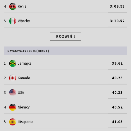
4
Kenia
3:09.93
5
Włochy
3:10.52
ROZWIŃ
Sztafeta 4 x 100 m (MIKST)
1
Jamajka
39.62
2
Kanada
40.23
3
USA
40.33
4
Niemcy
40.52
5
Hiszpania
41.05