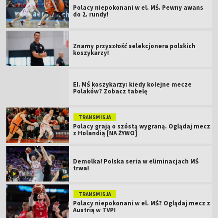
Polacy niepokonani w el. MŚ. Pewny awans
do 2. rundy!
Znamy przyszłość selekcjonera polskich
koszykarzy!
El. MŚ koszykarzy: kiedy kolejne mecze
Polaków? Zobacz tabelę
TRANSMISJA
Polacy grają o szóstą wygraną. Oglądaj mecz
z Holandią [NA ŻYWO]
Demolka! Polska seria w eliminacjach MŚ
trwa!
TRANSMISJA
Polacy niepokonani w el. MŚ? Oglądaj mecz z
Austrią w TVP!