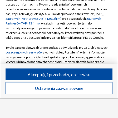
TVP
dostęp do informacji na Twoim urządzeniu końcowym i ich
Abonament TVP
Regulamin TVP
przechowywanie oraz na przetwarzanie Twoich danych osobowych przez
nas, czyli Telewizję Polską S.A. w likwidacji (zwaną dalej również „TVP”),
Polityka prywatności
Sklep TVP
Zaufanych Partnerów z IAB* (1201 firm)
oraz pozostałych
Zaufanych
Partnerów TVP (93 firm)
, w celach marketingowych (w tym do
Biuro Reklamy
Moje zgody
zautomatyzowanego dopasowania reklam do Twoich zainteresowań i
mierzenia ich skuteczności) i pozostałych, które wskazujemy poniżej, a
Oferta Handlowa
Biuro reklamy
także zgody na udostępnianie przez nas identyfikatora PPID do Google.
Telegazeta ogłoszenia
Kontakt
Twoje dane osobowe zbierane podczas odwiedzania przez Ciebie naszych
Emisja w TVP
poszczególnych serwisów
zwanych dalej „Portalem”, w tym informacje
zapisywane za pomocą technologii takich jak: pliki cookie, sygnalizatory
Kanały
Rada Programowa
WWW lub innych podobnych technologii umożliwiających świadczenie
dopasowanych i bezpiecznych usług, personalizację treści oraz reklam,
Ogłoszenia przetargowe
udostępnianie funkcji mediów społecznościowych oraz analizowanie
©2026 Telewizja Polska Spółka Akcyjna w likwidacji
Akceptuję i przechodzę do serwisu
ruchu w Internecie.
Akademia Telewizyjna
Informacje o nadawcy
Twoje dane osobowe zbierane podczas odwiedzania przez Ciebie
Ustawienia zaawansowane
News
Transmisje
Wideo
Więcej
poszczególnych serwisów
na Portalu, takie jak adresy IP, identyfikatory
Centrum informacji TVP
Twoich urządzeń końcowych i identyfikatory plików cookie, informacje o
Twoich wyszukiwaniach w serwisach Portalu czy historia odwiedzin będą
System NOS
przetwarzane przez TVP,
Zaufanych Partnerów z IAB
oraz pozostałych
Zaufanych Partnerów TVP
dla realizacji następujących celów i funkcji:
Zgłoś program (ROPAT)
przechowywania informacji na urządzeniu lub dostęp do nich, wyboru
DO GÓRY