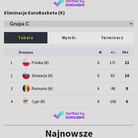
Eliminacje EuroBasketu (K)
Tabela
Wyniki
Terminarz
Drużyna
M
+/-
Pkt
1
Polska (K)
6
171
12
2
Słowacja (K)
6
83
10
3
Rumunia (K)
6
-98
8
4
Cypr (K)
6
-156
6
Najnowsze