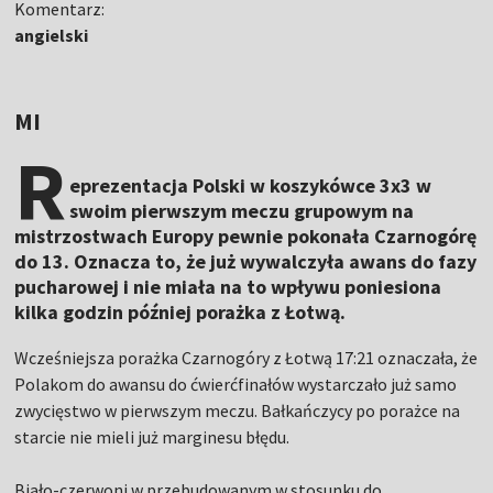
Komentarz:
angielski
MI
R
eprezentacja Polski w koszykówce 3x3 w
swoim pierwszym meczu grupowym na
mistrzostwach Europy pewnie pokonała Czarnogórę
do 13. Oznacza to, że już wywalczyła awans do fazy
pucharowej i nie miała na to wpływu poniesiona
kilka godzin później porażka z Łotwą.
Wcześniejsza porażka Czarnogóry z Łotwą 17:21 oznaczała, że
Polakom do awansu do ćwierćfinałów wystarczało już samo
zwycięstwo w pierwszym meczu. Bałkańczycy po porażce na
starcie nie mieli już marginesu błędu.
Biało-czerwoni w przebudowanym w stosunku do