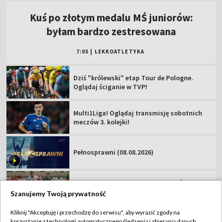
Multi1Liga! Oglądaj transmisję sobotnich
meczów 3. kolejki!
Pełnosprawni (08.08.2026)
Zawisza Bydgoszcz – Resovia [NA ŻYWO].
Oglądaj mecz Betclic 2 Ligi
Podhale Nowy Targ – Hutnik Kraków [NA
ŻYWO]. Oglądaj mecz Betclic 2 Ligi
Miedź Legnica – Pogoń Grodzisk
Mazowiecki. Oglądaj mecz Betclic 1 Ligi!
Szanujemy Twoją prywatność
Kliknij "Akceptuję i przechodzę do serwisu", aby wyrazić zgody na
korzystanie z technologii automatycznego śledzenia i zbierania danych,