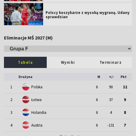
Polscy koszykarze z wysoką wygraną. Udany
sprawdzian
Eliminacje MŚ 2027 (M)
Tabela
Wyniki
Terminarz
Drużyna
M
+/-
Pkt
1
Polska
6
90
12
2
Łotwa
6
37
9
3
Holandia
6
4
8
4
Austria
6
-131
7