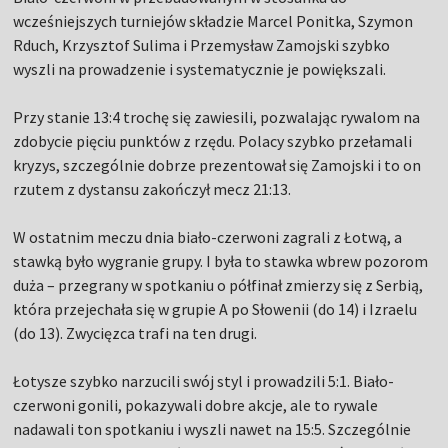
wcześniejszych turniejów składzie Marcel Ponitka, Szymon
Rduch, Krzysztof Sulima i Przemysław Zamojski szybko
wyszli na prowadzenie i systematycznie je powiększali.
Przy stanie 13:4 trochę się zawiesili, pozwalając rywalom na
zdobycie pięciu punktów z rzędu. Polacy szybko przełamali
kryzys, szczególnie dobrze prezentował się Zamojski i to on
rzutem z dystansu zakończył mecz 21:13.
W ostatnim meczu dnia biało-czerwoni zagrali z Łotwą, a
stawką było wygranie grupy. I była to stawka wbrew pozorom
duża – przegrany w spotkaniu o półfinał zmierzy się z Serbią,
która przejechała się w grupie A po Słowenii (do 14) i Izraelu
(do 13). Zwycięzca trafi na ten drugi.
Łotysze szybko narzucili swój styl i prowadzili 5:1. Biało-
czerwoni gonili, pokazywali dobre akcje, ale to rywale
nadawali ton spotkaniu i wyszli nawet na 15:5. Szczególnie