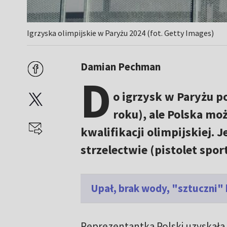
Igrzyska olimpijskie w Paryżu 2024 (fot. Getty Images)
Damian Pechman
D
o igrzysk w Paryżu po
roku), ale Polska mo
kwalifikacji olimpijskiej. J
strzelectwie (pistolet spor
Upał, brak wody, "sztuczni" 
Reprezentantka Polski uzyskała 