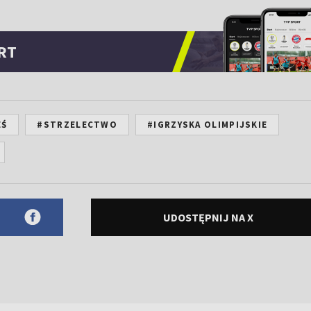
RT
EŚ
#STRZELECTWO
#IGRZYSKA OLIMPIJSKIE
UDOSTĘPNIJ NA X