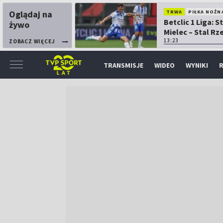
Oglądaj na
TRWA
PIŁKA NOŻN
Betclic 1 Liga: S
żywo
Mielec – Stal R
13:23
ZOBACZ WIĘCEJ
TRANSMISJE
WIDEO
WYNIKI
R