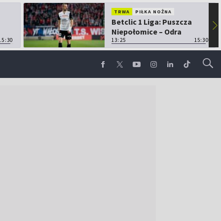
TRWA
PIŁKA NOŻNA
Betclic 1 Liga: Puszcza
▶
Niepołomice – Odra
15:30
Opole
13:25
15:30