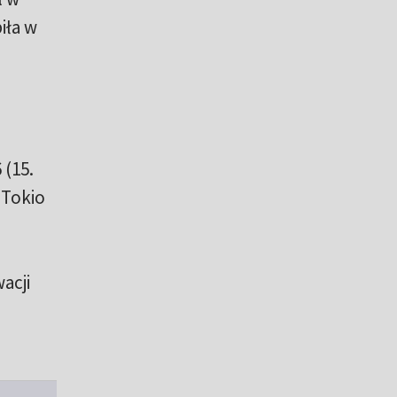
iła w
 (15.
 Tokio
acji