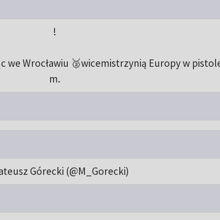
!
jąc we Wrocławiu 🥈wicemistrzynią Europy w pistole
m.
ateusz Górecki (@M_Gorecki)