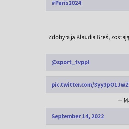
#Paris2024
Zdobyła ją Klaudia Breś, zosta
@sport_tvppl
pic.twitter.com/3yy3pO1JwZ
— M
September 14, 2022