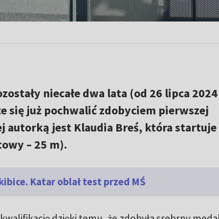
zostały niecałe dwa lata (od 26 lipca 2024
że się już pochwalić zdobyciem pierwszej
ej autorką jest Klaudia Breś, która startuje
towy – 25 m).
kibice. Katar oblał test przed MŚ
kwalifikację dzięki temu, że zdobyła srebrny meda