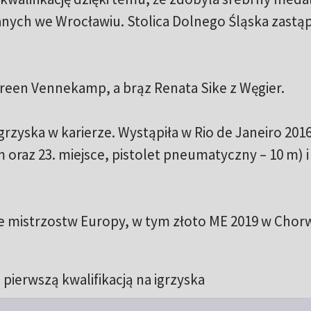
ych we Wrocławiu. Stolica Dolnego Śląska zastąp
een Vennekamp, a brąz Renata Sike z Węgier.
igrzyska w karierze. Wystąpiła w Rio de Janeiro 2016
m oraz 23. miejsce, pistolet pneumatyczny – 10 m) i
 mistrzostw Europy, w tym złoto ME 2019 w Chorw
 pierwszą kwalifikacją na igrzyska