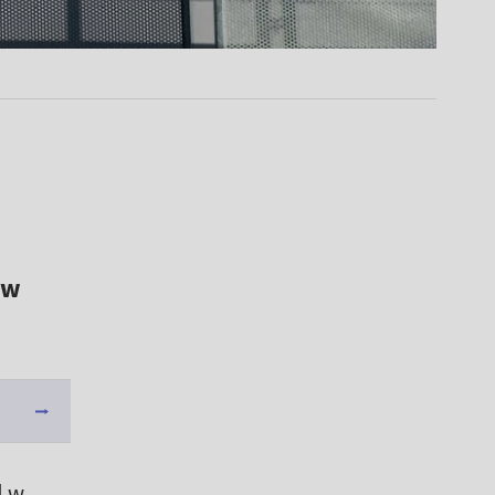
 w
l w