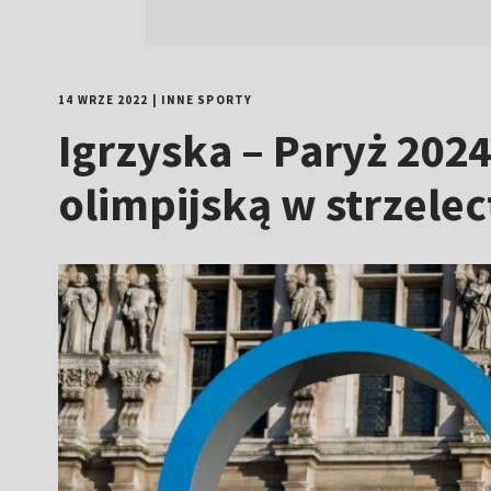
14 WRZE 2022
|
INNE SPORTY
Igrzyska – Paryż 2024
olimpijską w strzele