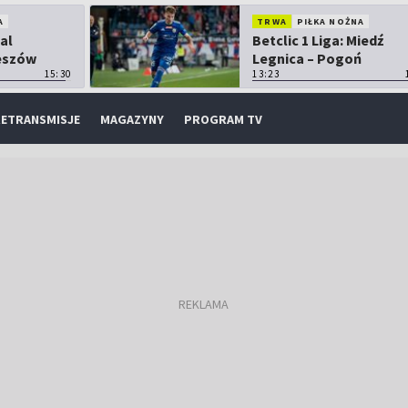
A
TRWA
PIŁKA NOŻNA
tal
Betclic 1 Liga: Miedź
zeszów
Legnica – Pogoń
15:30
Grodzisk Mazowiecki
13:23
ETRANSMISJE
MAGAZYNY
PROGRAM TV