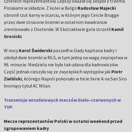
czterech reprezentantów. Lepszy okazał się zespół z trzema
Polakami w składzie. Z kolei w Belgii
Radosław Majecki
obronił rzut karny w starciu, w którym jego Cercle Brugge
przez dwie stracone bramki w ostatnim kwadransie
zremisowało z Oostende. W Ekstraklasie gola strzelił
Kamil
Grosicki
.
W nocy
Karol Świderski
poszedł w ślady kapitana kadry i
zdobył dwie bramki w MLS, w tym jedną na wagę zwycięstwa w
96. minucie. Niedziela nie była tak udana dla kadrowiczów.
Część jednak cieszyła się ze zwycięskich występów jak
Piotr
Zieliński
, którego Napoli pokonało w hicie Serie A na San Siro
broniący tytuł AC Milan.
Transmisje wrześniowych meczów biało-czerwonych w
TVP
.
Mecze reprezentantów Polski w ostatni weekend przed
zgrupowaniem kadry