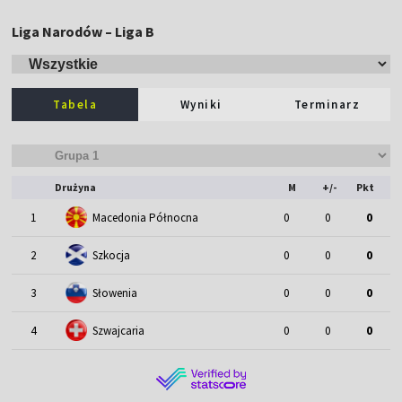
Liga Narodów – Liga B
Tabela
Wyniki
Terminarz
Drużyna
M
+/-
Pkt
1
Macedonia Północna
0
0
0
2
Szkocja
0
0
0
3
Słowenia
0
0
0
4
Szwajcaria
0
0
0