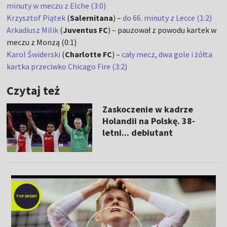
minuty w meczu z Elche (3:0)
Krzysztof Piątek
(
Salernitana
) –
do 66. minuty z Lecce (1:2)
Arkadiusz Milik
(
Juventus FC
) – pauzował z powodu kartek w
meczu z Monzą (0:1)
Karol Świderski
(
Charlotte FC
) –
cały mecz, dwa gole i żółta
kartka przeciwko Chicago Fire (3:2)
Czytaj też
Zaskoczenie w kadrze
Holandii na Polskę. 38-
letni... debiutant