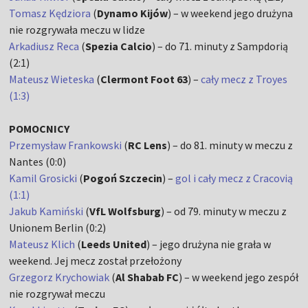
Tomasz Kędziora
(
Dynamo Kijów
) – w weekend jego drużyna
nie rozgrywała meczu w lidze
Arkadiusz Reca
(
Spezia Calcio
) – do 71. minuty z Sampdorią
(2:1)
Mateusz Wieteska
(
Clermont Foot 63
) –
cały mecz z Troyes
(1:3)
POMOCNICY
Przemysław Frankowski
(
RC Lens
) – do 81. minuty w meczu z
Nantes (0:0)
Kamil Grosicki
(
Pogoń Szczecin
) –
gol i cały mecz z Cracovią
(1:1)
Jakub Kamiński
(
VfL Wolfsburg
) – od 79. minuty w meczu z
Unionem Berlin (0:2)
Mateusz Klich
(
Leeds United
) – jego drużyna nie grała w
weekend. Jej mecz został przełożony
Grzegorz Krychowiak
(
Al Shabab FC
) – w weekend jego zespół
nie rozgrywał meczu