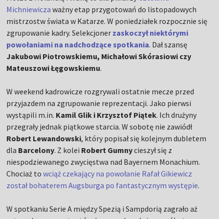
Michniewicza
ważny etap przygotowań do listopadowych
mistrzostw świata w Katarze. W poniedziałek rozpocznie się
zgrupowanie kadry. Selekcjoner
zaskoczył niektórymi
powołaniami na nadchodzące spotkania
. Dał szansę
Jakubowi Piotrowskiemu, Michałowi Skórasiowi czy
Mateuszowi Łęgowskiemu
.
W weekend kadrowicze rozgrywali ostatnie mecze przed
przyjazdem na zgrupowanie reprezentacji. Jako pierwsi
wystąpili m.in.
Kamil Glik i Krzysztof Piątek
. Ich drużyny
przegrały jednak piątkowe starcia. W sobotę nie zawiódł
Robert Lewandowski
, który popisał się kolejnym dubletem
dla
Barcelony
. Z kolei
Robert Gumny
cieszył się z
niespodziewanego zwycięstwa nad Bayernem Monachium.
Chociaż to
wciąż czekający na powołanie Rafał Gikiewicz
został bohaterem Augsburga po fantastycznym występie
.
W spotkaniu Serie A między Spezią i Sampdorią zagrało aż