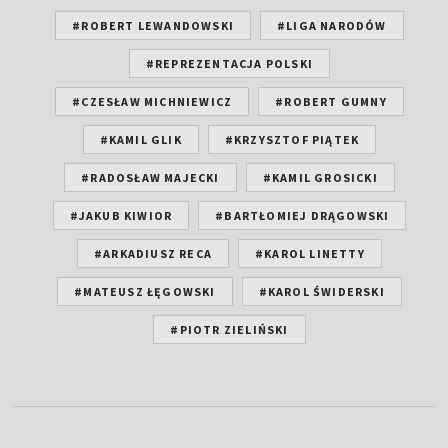
#ROBERT LEWANDOWSKI
#LIGA NARODÓW
#REPREZENTACJA POLSKI
#CZESŁAW MICHNIEWICZ
#ROBERT GUMNY
#KAMIL GLIK
#KRZYSZTOF PIĄTEK
#RADOSŁAW MAJECKI
#KAMIL GROSICKI
#JAKUB KIWIOR
#BARTŁOMIEJ DRĄGOWSKI
#ARKADIUSZ RECA
#KAROL LINETTY
#MATEUSZ ŁĘGOWSKI
#KAROL ŚWIDERSKI
#PIOTR ZIELIŃSKI