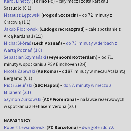
Karol Linetty
(
Torino FC
) – cały mecz i żółta kartka z
Sassuolo (0:1)
Mateusz Łęgowski
(
Pogoń Szczecin
) – do 72. minuty z
Cracovią (1:1)
Jakub Piotrowski
(
Łudogorec Razgrad
) – całe spotkanie z
Ardą Kardzhali (1:1)
Michał Skóraś
(
Lech Poznań
) –
do 73. minuty w derbach z
Wartą Poznań (1:0)
Sebastian Szymański
(
Feyenoord Rotterdam
) – od 71.
minuty w spotkaniu z PSV Eindhoven (3:4)
Nicola Zalewski
(
AS Roma
) – od 87. minuty w meczu Atalantą
Bergamo (0:1)
Piotr Zieliński
(
SSC Napoli
) –
do 87. minuty w meczu z
Milanem (2:1)
Szymon Żurkowski
(
ACF Fiorentina
) – na ławce rezerwowych
w spotkaniu z Hellasem Verona (2:0)
NAPASTNICY
Robert Lewandowski
(
FC Barcelona
) –
dwa gole i do 72.