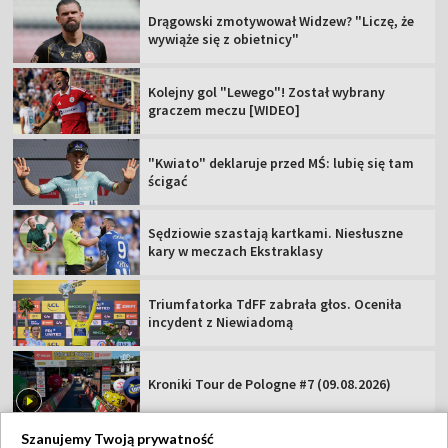
Drągowski zmotywował Widzew? "Liczę, że
wywiąże się z obietnicy"
Kolejny gol "Lewego"! Został wybrany
graczem meczu [WIDEO]
"Kwiato" deklaruje przed MŚ: lubię się tam
ścigać
Sędziowie szastają kartkami. Niesłuszne
kary w meczach Ekstraklasy
Triumfatorka TdFF zabrała głos. Oceniła
incydent z Niewiadomą
Kroniki Tour de Pologne #7 (09.08.2026)
Szanujemy Twoją prywatność