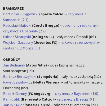
BRAMKARZE
Bartłomiej Drągowski
(
Spezia Calcio
) –
cały mecz z
Sampdorią (2:1)
Radosław Majecki
(
Cercle Brugge
) –
obroniony rzut karny i
cały mecz z Oostende (2:2)
Łukasz Skorupski
(
Bologna FC
) – cały mecz z Empoli (0:1)
Wojciech Szczęsny
(
Juventus FC
) –
na ławce rezerwowych w
spotkaniu z Monzą (0:1)
OBROŃCY
Jan Bednarek
(
Aston Villa
) – poza kadrą na mecz z
Southampton (1:0)
Bartosz Bereszyński
(
Sampdoria
) – cały mecz ze Spezią (1:2)
Paweł Dawidowicz
(
Hellas Werona
) – od 46. minuty w meczu z
Fiorentiną (0:2)
Robert Gumny
(
FC Augsburg
) –
cały mecz z Bayernem (1:0)
Kamil Glik
(
Benevento Calcio
) –
cały mecz z Brescią (0:1)
Jakub Kiwior
(
Spezia Calcio
) – cały mecz z Sampdorią (2:1)