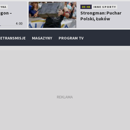
TYKA
05:45
INNE SPORTY
egon –
Strongman: Puchar
Polski, Łuków
4:00
ETRANSMISJE
MAGAZYNY
PROGRAM TV