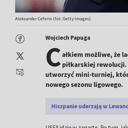
Aleksander Ceferin (fot. Getty Images)
Wojciech Papuga
C
ałkiem możliwe, że 
piłkarskiej rewolucji
utworzyć mini-turniej, kt
nowego sezonu ligowego.
Hiszpanie uderzają w Lewan
UEFA idzie w zaparte. Po tym, ja