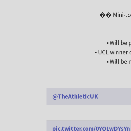
�� Mini-to
▪️ Will b
▪️ UCL winner
▪️ Will b
@TheAthleticUK
pic.twitter.com/0YQLwDYsYn