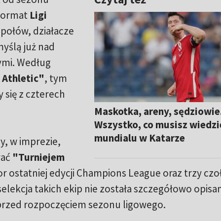
 format
Ligi
espołów, działacze
 myślą już nad
ymi. Według
 Athletic"
, tym
y się z czterech
Maskotka, areny, sędziowie
Wszystko, co musisz wiedzi
mundialu w Katarze
y, w imprezie,
wać
"Turniejem
or ostatniej edycji Champions League oraz trzy cz
elekcja takich ekip nie została szczegółowo opisan
przed rozpoczęciem sezonu ligowego.