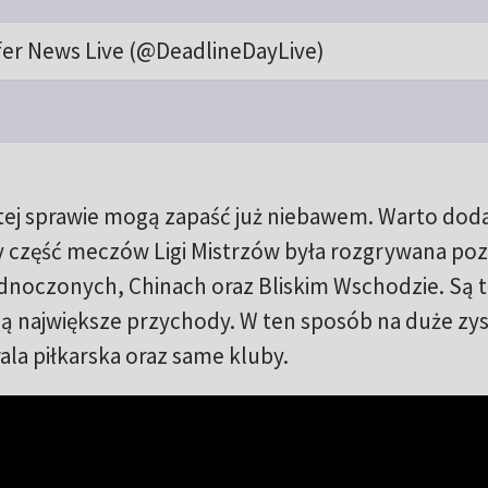
fer News Live (@DeadlineDayLive)
tej sprawie mogą zapaść już niebawem. Warto doda
 część meczów Ligi Mistrzów była rozgrywana po
ednoczonych, Chinach oraz Bliskim Wschodzie. Są 
ą największe przychody. W ten sposób na duże zys
ala piłkarska oraz same kluby.