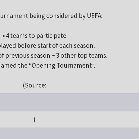
urnament being considered by UEFA:
▪️ 4 teams to participate
e played before start of each season.
 of previous season + 3 other top teams.
e named the “Opening Tournament”.
(Source:
)