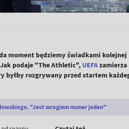
lada moment będziemy świadkami kolejnej
. Jak podaje "The Athletic",
UEFA
zamierza
óry byłby rozgrywany przed startem każde
dowskiego. "Jest wrogiem numer jeden"
Czytaj też
k od sezonu