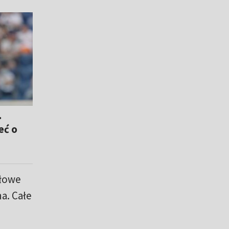
.
eć o
ołowe
a. Całe