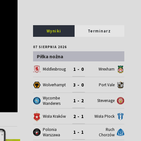
Wyniki
Terminarz
07 SIERPNIA 2026
Piłka nożna
1 - 0
Middlesbrough
Wrexham
3 - 0
Wolverhampton
Port Vale
Wycombe
1 - 2
Stevenage
Wanderers
2 - 1
Wisła Kraków
Wisła Płock
Polonia
Ruch
1 - 1
Warszawa
Chorzów