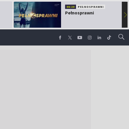
06:20
PEŁNOSPRAWNI
Pełnosprawni
▶