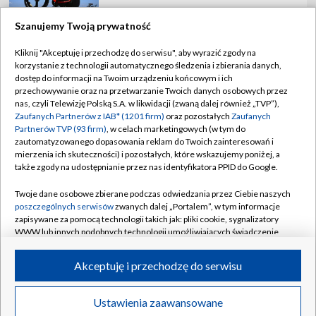
Szanujemy Twoją prywatność
Kliknij "Akceptuję i przechodzę do serwisu", aby wyrazić zgody na
korzystanie z technologii automatycznego śledzenia i zbierania danych,
TVP
dostęp do informacji na Twoim urządzeniu końcowym i ich
Abonament TVP
Regulamin TVP
przechowywanie oraz na przetwarzanie Twoich danych osobowych przez
nas, czyli Telewizję Polską S.A. w likwidacji (zwaną dalej również „TVP”),
Polityka prywatności
Sklep TVP
Zaufanych Partnerów z IAB* (1201 firm)
oraz pozostałych
Zaufanych
Partnerów TVP (93 firm)
, w celach marketingowych (w tym do
Biuro Reklamy
Moje zgody
zautomatyzowanego dopasowania reklam do Twoich zainteresowań i
mierzenia ich skuteczności) i pozostałych, które wskazujemy poniżej, a
Oferta Handlowa
Biuro reklamy
także zgody na udostępnianie przez nas identyfikatora PPID do Google.
Telegazeta ogłoszenia
Kontakt
Twoje dane osobowe zbierane podczas odwiedzania przez Ciebie naszych
Emisja w TVP
poszczególnych serwisów
zwanych dalej „Portalem”, w tym informacje
zapisywane za pomocą technologii takich jak: pliki cookie, sygnalizatory
Kanały
Rada Programowa
WWW lub innych podobnych technologii umożliwiających świadczenie
dopasowanych i bezpiecznych usług, personalizację treści oraz reklam,
Ogłoszenia przetargowe
udostępnianie funkcji mediów społecznościowych oraz analizowanie
©2026 Telewizja Polska Spółka Akcyjna w likwidacji
Akceptuję i przechodzę do serwisu
ruchu w Internecie.
Akademia Telewizyjna
Informacje o nadawcy
Twoje dane osobowe zbierane podczas odwiedzania przez Ciebie
Ustawienia zaawansowane
News
Transmisje
Wideo
Więcej
poszczególnych serwisów
na Portalu, takie jak adresy IP, identyfikatory