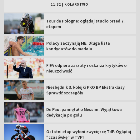
11:32
|
KOLARSTWO
Tour de Pologne: oglądaj studio przed 7.
etapem
Polacy zaczynają ME. Długa lista
kandydatów do medalu
FIFA odpiera zarzuty i oskarża krytyków o
nieuczciwość
Niezbędnik 3. kolejki PKO BP Ekstraklasy.
Sprawdź szczegóły
De Paul pamiętał o Messim. Wyjątkowa
dedykacja po golu
Ostatni etap wyłoni zwycięzcę TdP. Oglądaj
"czasówkę" w TVP!