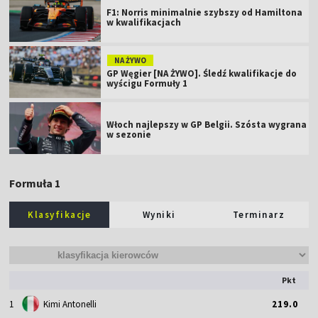
F1: Norris minimalnie szybszy od Hamiltona
w kwalifikacjach
NA ŻYWO
GP Węgier [NA ŻYWO]. Śledź kwalifikacje do
wyścigu Formuły 1
Włoch najlepszy w GP Belgii. Szósta wygrana
w sezonie
Formuła 1
Klasyfikacje
Wyniki
Terminarz
Pkt
1
Kimi Antonelli
219.0