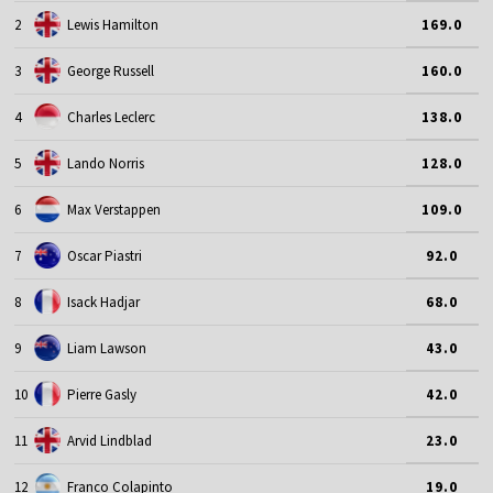
2
Lewis Hamilton
169.0
3
George Russell
160.0
4
Charles Leclerc
138.0
5
Lando Norris
128.0
6
Max Verstappen
109.0
7
Oscar Piastri
92.0
8
Isack Hadjar
68.0
9
Liam Lawson
43.0
10
Pierre Gasly
42.0
11
Arvid Lindblad
23.0
12
Franco Colapinto
19.0