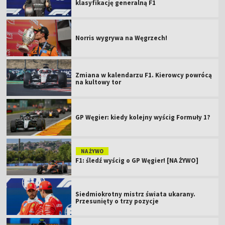
klasyfikację generalną F1
Norris wygrywa na Węgrzech!
Zmiana w kalendarzu F1. Kierowcy powrócą
na kultowy tor
GP Węgier: kiedy kolejny wyścig Formuły 1?
NA ŻYWO
F1: śledź wyścig o GP Węgier! [NA ŻYWO]
Siedmiokrotny mistrz świata ukarany.
Przesunięty o trzy pozycje