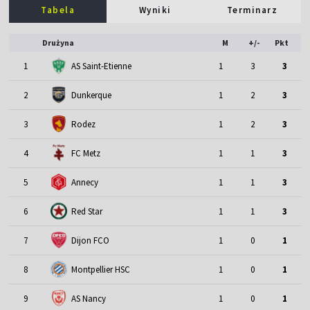
Tabela
Wyniki
Terminarz
Drużyna
M
+/-
Pkt
1
AS Saint-Etienne
1
3
3
2
Dunkerque
1
2
3
3
Rodez
1
2
3
4
FC Metz
1
1
3
5
Annecy
1
1
3
6
Red Star
1
1
3
7
Dijon FCO
1
0
1
8
Montpellier HSC
1
0
1
9
AS Nancy
1
0
1