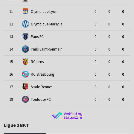
11
Olympique Lyon
0
0
0
12
Olympique Marsylia
0
0
0
13
Paris FC
0
0
0
14
Paris Saint-Germain
0
0
0
15
RC Lens
0
0
0
16
RC Strasbourg
0
0
0
17
Stade Rennes
0
0
0
18
Toulouse FC
0
0
0
Ligue 2 BKT