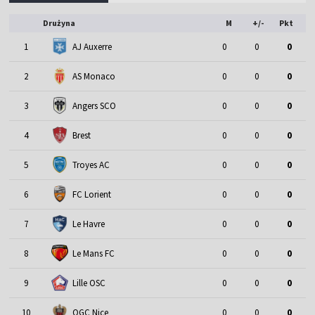
Drużyna
M
+/-
Pkt
1
AJ Auxerre
0
0
0
2
AS Monaco
0
0
0
3
Angers SCO
0
0
0
4
Brest
0
0
0
5
Troyes AC
0
0
0
6
FC Lorient
0
0
0
7
Le Havre
0
0
0
8
Le Mans FC
0
0
0
9
Lille OSC
0
0
0
10
OGC Nice
0
0
0