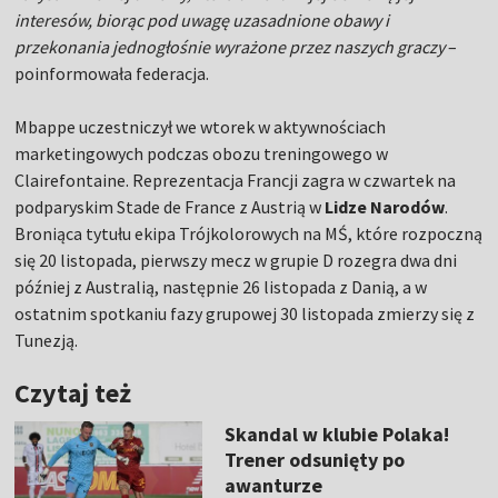
interesów, biorąc pod uwagę uzasadnione obawy i
przekonania jednogłośnie wyrażone przez naszych graczy
–
poinformowała federacja.
Mbappe uczestniczył we wtorek w aktywnościach
marketingowych podczas obozu treningowego w
Clairefontaine. Reprezentacja Francji zagra w czwartek na
podparyskim Stade de France z Austrią w
Lidze Narodów
.
Broniąca tytułu ekipa Trójkolorowych na MŚ, które rozpoczną
się 20 listopada, pierwszy mecz w grupie D rozegra dwa dni
później z Australią, następnie 26 listopada z Danią, a w
ostatnim spotkaniu fazy grupowej 30 listopada zmierzy się z
Tunezją.
Czytaj też
Skandal w klubie Polaka!
Trener odsunięty po
awanturze