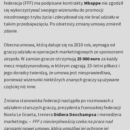
federacja (FFF) ma podpisane kontrakty.
Mbappe
nie zgodził
się wykorzystywać swojego wizerunku do promocji
niezdrowego trybu życia i zdecydował się nie brać udziału w
takim przedsięwzięciu. Po obietnicy zmiany umowy zmienił
zdanie.
Obecna umowa, którą datuje się na 2010 rok, wymaga od
graczy udziału w operacjach marketingowych ze sponsorami
zespołu. W zamian gracze otrzymują
25 000 euro
za każdy
mecz międzynarodowy, w którym zagrają. 23-letni piłkarz i
jego doradcy twierdzą, że umowa jest niesprawiedliwa,
ponieważ wizerunki niektórych znanych graczy są używane
częściej niż inne.
Zmiana stanowiska federacji nastąpiła po rozmowach z
udziałem starszych graczy, prezydenta francuskiej federacji
Noela Le Graeta, trenera
Didiera Deschampsa
i menedżera
marketingu. –
FFF z niecierpliwością czeka na prace nad
zarysami nowej umowy, która umożliwi jej ochronę jej