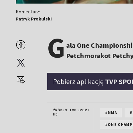
Komentarz:
Patryk Prokulski
G
ala One Championship
Petchmorakot Petchy
Pobierz aplikację
TVP SPO
ŹRÓDŁO: TVP SPORT
#MMA
#
HD
#ONE CHAMP