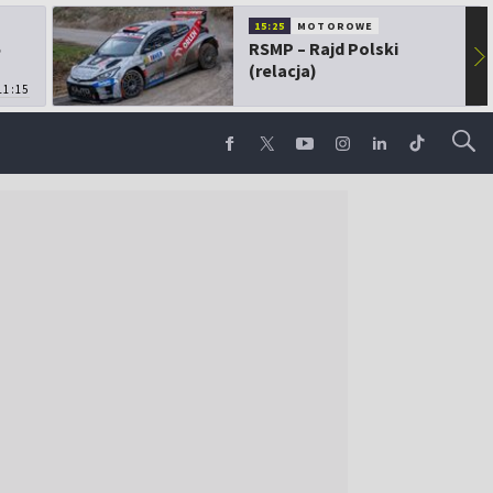
15:25
MOTOROWE
5
RSMP – Rajd Polski
▶
(relacja)
11:15