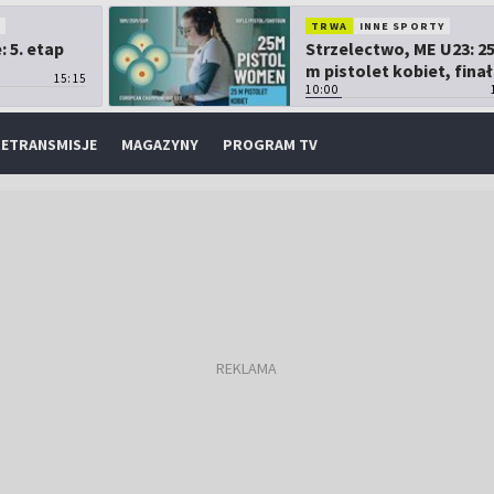
O
TRWA
INNE SPORTY
 5. etap
Strzelectwo, ME U23: 2
m pistolet kobiet, finał
15:15
10:00
ETRANSMISJE
MAGAZYNY
PROGRAM TV