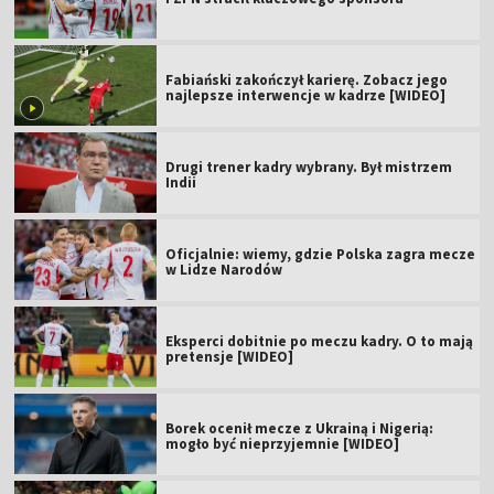
Fabiański zakończył karierę. Zobacz jego
najlepsze interwencje w kadrze [WIDEO]
Drugi trener kadry wybrany. Był mistrzem
Indii
Oficjalnie: wiemy, gdzie Polska zagra mecze
w Lidze Narodów
Eksperci dobitnie po meczu kadry. O to mają
pretensje [WIDEO]
Borek ocenił mecze z Ukrainą i Nigerią:
mogło być nieprzyjemnie [WIDEO]