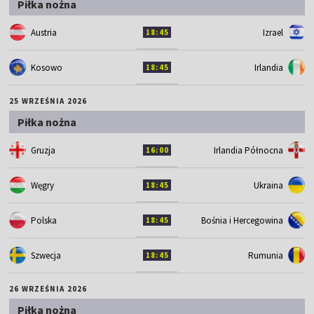
Piłka nożna
Austria
Izrael
18:45
Kosowo
Irlandia
18:45
25 WRZEŚNIA 2026
Piłka nożna
Gruzja
Irlandia Północna
16:00
Węgry
Ukraina
18:45
Polska
Bośnia i Hercegowina
18:45
Szwecja
Rumunia
18:45
26 WRZEŚNIA 2026
Piłka nożna