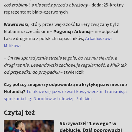
coś zrobimy", a nie stać z przodu obrażony
– dodał 25-krotny
reprezentant biało-czerwonych.
Wawrowski
, który przez większość kariery związany był z
klubami szczecińskimi –
Pogonią i Arkonią
– nie odpuścił
także drugiemu z polskich napastników,
Arkadiuszowi
Milikowi
.
–
On tak sporadycznie strzela te gole, bo raz mu się uda, a
drugi raz nie. Lewandowski zachowuje regularność, a Milik tak
od przypadku do przypadku
– stwierdził.
Czy polscy snajperzy odpowiedzą na krytykę już w meczu z
Holandią?
To okaże się już w czwartkowy wieczór. Transmisja
spotkania Ligi Narodów w Telewizji Polskiej.
Czytaj też
Skrzywdził "Lewego" w
debiucie. Dziś poprowadzi