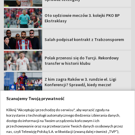
Oto sędziowie meczów 3. kolejki PKO BP
Ekstraklasy
Salah podpisał kontrakt z Trabzonsporem
Polak przenosi się do Turcji. Rekordowy
transfer w historii klubu
Z kim zagra Raków w 3. rundzie el. Ligi
Konferencji? Sprawdź, kiedy mecze!
Szanujemy Twoją prywatność
Kliknij "Akceptuję i przechodzę do serwisu", aby wyrazić zgody na
korzystanie z technologii automatycznego śledzenia i zbierania danych,
TVP
dostęp do informacji na Twoim urządzeniu końcowym i ich
Abonament TVP
Regulamin TVP
przechowywanie oraz na przetwarzanie Twoich danych osobowych przez
nas, czyli Telewizję Polską S.A. w likwidacji (zwaną dalej również „TVP”),