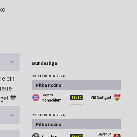
ko
Bundesliga
28 SIERPNIA 2026
de ein
Piłka nożna
 neue
Bayern
nga! 💙
VfB Stuttgart
18:30
Monachium
29 SIERPNIA 2026
Piłka nożna
Bayer 04
Elversberg
13:30