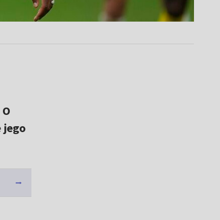
 O
 jego