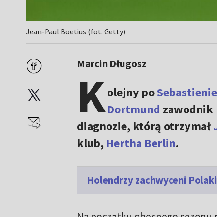
Jean-Paul Boetius (fot. Getty)
Marcin Długosz
K
olejny po
Sebastienie
Dortmund
zawodnik
diagnozie, którą otrzymał
klub,
Hertha Berlin
.
Holendrzy zachwyceni Polak
Na początku obecnego sezonu pi