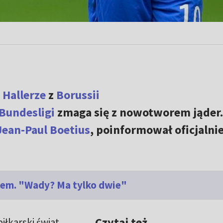
 Hallerze
z
Borussii
Bundesligi
zmaga się z nowotworem jąder.
Jean-Paul Boetius
, poinformował oficjalnie
iem. "Wady? Ma tylko dwie"
Czytaj też
łkarski świat