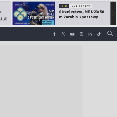
12:45
INNE SPORTY
p
Strzelectwo, ME U23: 50
▶
m karabin 3 postawy
15:15
kobiet