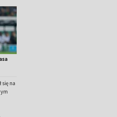
asa
 się na
órym
ę