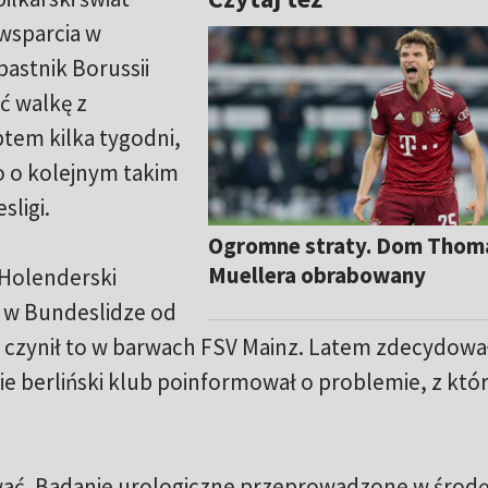
wsparcia w
pastnik Borussii
 walkę z
tem kilka tygodni,
o o kolejnym takim
ligi.
Ogromne straty. Dom Thom
Muellera obrabowany
 Holenderski
 w Bundeslidze od
u czynił to w barwach FSV Mainz. Latem zdecydował
nie berliński klub poinformował o problemie, z kt
wać. Badanie urologiczne przeprowadzone w środ