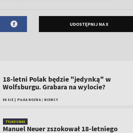
UDOSTĘPNIJ NA X
18-letni Polak będzie "jedynką" w
Wolfsburgu. Grabara na wylocie?
06 SIE
|
PIŁKA NOŻNA
/
NIEMCY
TYLKO U NAS
Manuel Neuer zszokował 18-letniego