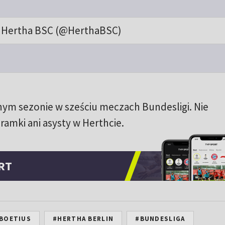
 Hertha BSC (@HerthaBSC)
nym sezonie w sześciu meczach Bundesligi. Nie
amki ani asysty w Herthcie.
RT
 BOETIUS
#HERTHA BERLIN
#BUNDESLIGA