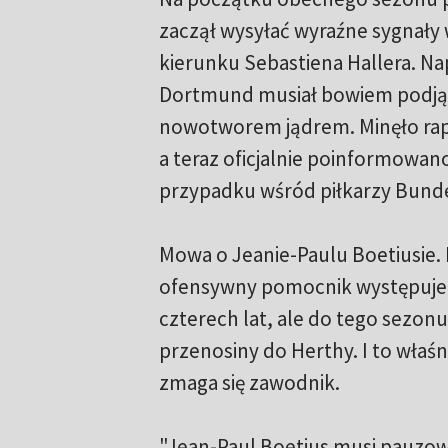
zaczął wysyłać wyraźne sygnały 
kierunku Sebastiena Hallera. Na
Dortmund musiał bowiem podjąć
nowotworem jądrem. Minęło rap
a teraz oficjalnie poinformowan
przypadku wśród piłkarzy Bundes
Mowa o Jeanie-Paulu Boetiusie.
ofensywny pomocnik występuje
czterech lat, ale do tego sezon
przenosiny do Herthy. I to właś
zmaga się zawodnik.
"Jean-Paul Boetius musi pauzo