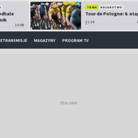
A
TRWA
KOLARSTWO
Podhale
Tour de Pologne: 6. eta
nik
11:10
13:00
ETRANSMISJE
MAGAZYNY
PROGRAM TV