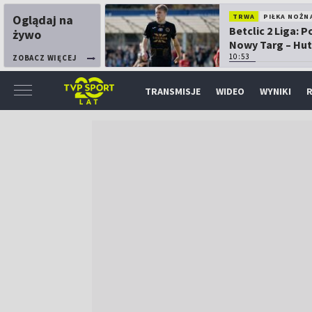
Oglądaj na
TRWA
PIŁKA NOŻN
Betclic 2 Liga: 
żywo
Nowy Targ – Hut
Kraków
10:53
ZOBACZ WIĘCEJ
TRANSMISJE
WIDEO
WYNIKI
R