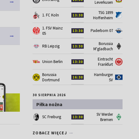
Leverkusen
TSG 1899
1. FC Koln
13:30
Hoffenheim
1. FSV Mainz
Paderborn 07
13:30
05
Borussia
RB Leipzig
13:30
M'gladbach
Eintracht
Union Berlin
13:30
Frankfurt
Borussia
Hamburger
16:30
Dortmund
SV
30 SIERPNIA 2026
Piłka nożna
SV Werder
SC Freiburg
13:30
Bremen
ZOBACZ WIĘCEJ