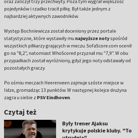
oraz zaliczył trzy przechwyty. Poza tym wygrał większość
pojedynków i rzadko tracił piłkę. Był także jednym z
najbardziej aktywnych zawodników.
Występ Bochniewicza został doceniony przez portale
statystyczne, które wystawiły mu
najwyższe noty
spośród
wszystkich piłkarzy grających w meczu. SofaScore.com ocenił
go na "8,2", natomiast WhoScored przyznał mu "7,9". W obu
przypadkach został wyróżniony, gdyż jego noty odstawały od
pozostałych graczy.
Po ośmiu meczach Heerenveen zajmuje szóste miejsce w
lidze, gromadząc 13 punktów. W następnej kolejce drużyna
zagra u siebie z
PSV Eindhoven
.
Czytaj też
Były trener Ajaksu
krytykuje polskie kluby. "To
utrudnia"