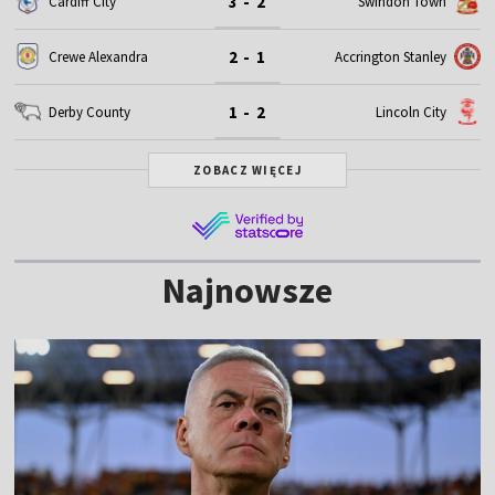
3 - 2
Cardiff City
Swindon Town
2 - 1
Crewe Alexandra
Accrington Stanley
1 - 2
Derby County
Lincoln City
ZOBACZ WIĘCEJ
Najnowsze