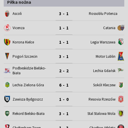
Piłka nożna
3 - 1
Ascoli
Rossoblu Potenza
1 - 1
Vicenza
Catania
1 - 1
Korona Kielce
Legia Warszawa
3 - 1
Motor Lublin
Pogoń Szczecin
Podbeskidzie Bielsko-
2 - 2
Lechia Gdańsk
Biała
6 - 1
Lechia Zielona Góra
Sokół Kleczew
1 - 0
Zawisza Bydgoszcz
Resovia Rzeszów
3 - 1
Rekord Bielsko-Biała
Stal Stalowa Wola
1 - 3
Cheltenham Town
Charlton Athletic