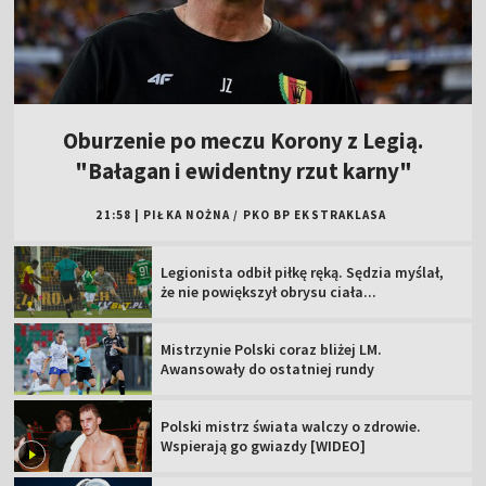
Oburzenie po meczu Korony z Legią.
"Bałagan i ewidentny rzut karny"
21:58
|
PIŁKA NOŻNA
/
PKO BP EKSTRAKLASA
Legionista odbił piłkę ręką. Sędzia myślał,
że nie powiększył obrysu ciała...
Mistrzynie Polski coraz bliżej LM.
Awansowały do ostatniej rundy
Polski mistrz świata walczy o zdrowie.
Wspierają go gwiazdy [WIDEO]