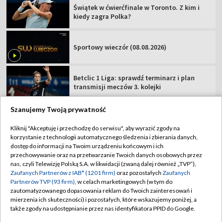
Świątek w ćwierćfinale w Toronto. Z kim i
kiedy zagra Polka?
Sportowy wieczór (08.08.2026)
Betclic 1 Liga: sprawdź terminarz i plan
transmisji meczów 3. kolejki
Szanujemy Twoją prywatność
Kliknij "Akceptuję i przechodzę do serwisu", aby wyrazić zgody na
korzystanie z technologii automatycznego śledzenia i zbierania danych,
TVP
dostęp do informacji na Twoim urządzeniu końcowym i ich
Abonament TVP
Regulamin TVP
przechowywanie oraz na przetwarzanie Twoich danych osobowych przez
nas, czyli Telewizję Polską S.A. w likwidacji (zwaną dalej również „TVP”),
Polityka prywatności
Sklep TVP
Zaufanych Partnerów z IAB* (1201 firm)
oraz pozostałych
Zaufanych
Partnerów TVP (93 firm)
, w celach marketingowych (w tym do
Biuro Reklamy
Moje zgody
zautomatyzowanego dopasowania reklam do Twoich zainteresowań i
mierzenia ich skuteczności) i pozostałych, które wskazujemy poniżej, a
Oferta Handlowa
Biuro reklamy
także zgody na udostępnianie przez nas identyfikatora PPID do Google.
Telegazeta ogłoszenia
Kontakt