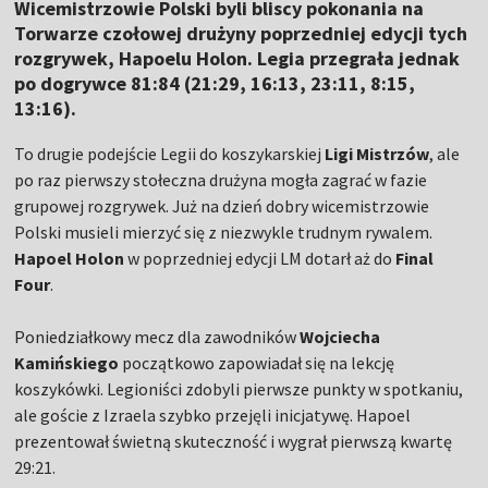
Wicemistrzowie Polski byli bliscy pokonania na
Torwarze czołowej drużyny poprzedniej edycji tych
rozgrywek, Hapoelu Holon. Legia przegrała jednak
po dogrywce 81:84 (21:29, 16:13, 23:11, 8:15,
13:16).
To drugie podejście Legii do koszykarskiej
Ligi Mistrzów
, ale
po raz pierwszy stołeczna drużyna mogła zagrać w fazie
grupowej rozgrywek. Już na dzień dobry wicemistrzowie
Polski musieli mierzyć się z niezwykle trudnym rywalem.
Hapoel Holon
w poprzedniej edycji LM dotarł aż do
Final
Four
.
Poniedziałkowy mecz dla zawodników
Wojciecha
Kamińskiego
początkowo zapowiadał się na lekcję
koszykówki. Legioniści zdobyli pierwsze punkty w spotkaniu,
ale goście z Izraela szybko przejęli inicjatywę. Hapoel
prezentował świetną skuteczność i wygrał pierwszą kwartę
29:21.