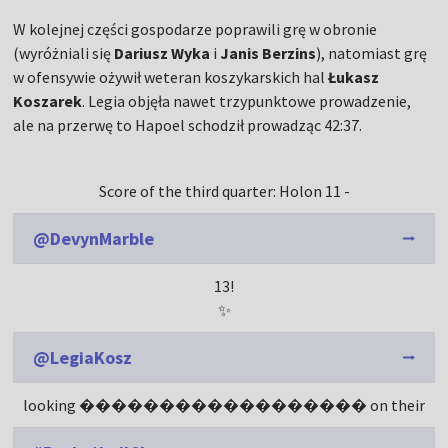
W kolejnej części gospodarze poprawili grę w obronie
(wyróżniali się
Dariusz Wyka
i
Janis Berzins
), natomiast grę
w ofensywie ożywił weteran koszykarskich hal
Łukasz
Koszarek
. Legia objęła nawet trzypunktowe prowadzenie,
ale na przerwę to Hapoel schodził prowadząc 42:37.
Score of the third quarter: Holon 11 -
@DevynMarble
13!
✨
@LegiaKosz
looking ������������������ on their