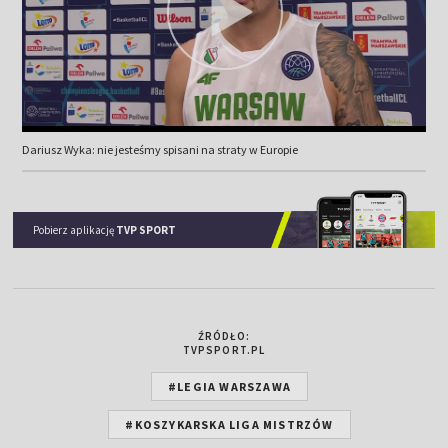
Dariusz Wyka: nie jesteśmy spisani na straty w Europie
Pobierz aplikację
TVP SPORT
ŹRÓDŁO:
TVPSPORT.PL
#LEGIA WARSZAWA
#KOSZYKARSKA LIGA MISTRZÓW