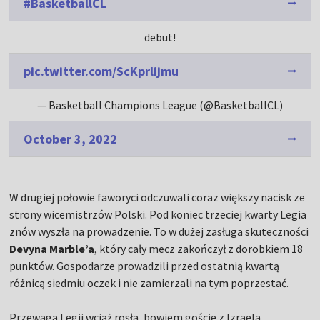
#BasketballCL
debut!
pic.twitter.com/ScKprlijmu
— Basketball Champions League (@BasketballCL)
October 3, 2022
W drugiej połowie faworyci odczuwali coraz większy nacisk ze
strony wicemistrzów Polski. Pod koniec trzeciej kwarty Legia
znów wyszła na prowadzenie. To w dużej zasługa skuteczności
Devyna Marble’a
, który cały mecz zakończył z dorobkiem 18
punktów. Gospodarze prowadzili przed ostatnią kwartą
różnicą siedmiu oczek i nie zamierzali na tym poprzestać.
Przewaga Legii wciąż rosła, bowiem goście z Izraela