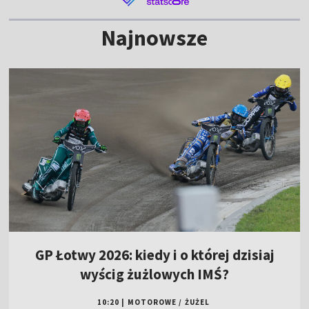
Najnowsze
GP Łotwy 2026: kiedy i o której dzisiaj
wyścig żużlowych IMŚ?
10:20
|
MOTOROWE
/
ŻUŻEL