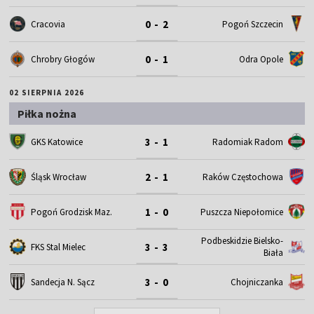
0 - 2
Cracovia
Pogoń Szczecin
0 - 1
Chrobry Głogów
Odra Opole
02 SIERPNIA 2026
Piłka nożna
3 - 1
GKS Katowice
Radomiak Radom
2 - 1
Śląsk Wrocław
Raków Częstochowa
1 - 0
Pogoń Grodzisk Maz.
Puszcza Niepołomice
Podbeskidzie Bielsko-
3 - 3
FKS Stal Mielec
Biała
3 - 0
Sandecja N. Sącz
Chojniczanka