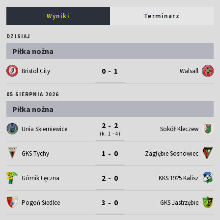
Wyniki
Terminarz
DZISIAJ
Piłka nożna
0 - 1
Bristol City
Walsall
05 SIERPNIA 2026
Piłka nożna
2 - 2
Unia Skierniewice
Sokół Kleczew
(k. 1 - 4)
1 - 0
GKS Tychy
Zagłębie Sosnowiec
2 - 0
Górnik Łęczna
KKS 1925 Kalisz
3 - 0
Pogoń Siedlce
GKS Jastrzębie