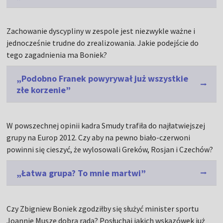
Zachowanie dyscypliny w zespole jest niezwykle ważne i
jednocześnie trudne do zrealizowania. Jakie podejście do
tego zagadnienia ma Boniek?
„Podobno Franek powyrywał już wszystkie
złe korzenie”
W powszechnej opinii kadra Smudy trafiła do najłatwiejszej
grupy na Europ 2012. Czy aby na pewno biało-czerwoni
powinni się cieszyć, że wylosowali Greków, Rosjan i Czechów?
„Łatwa grupa? To mnie martwi”
Czy Zbigniew Boniek zgodziłby się służyć minister sportu
Joannie Musze dobrą radą? Posłuchaj jakich wskazówek już