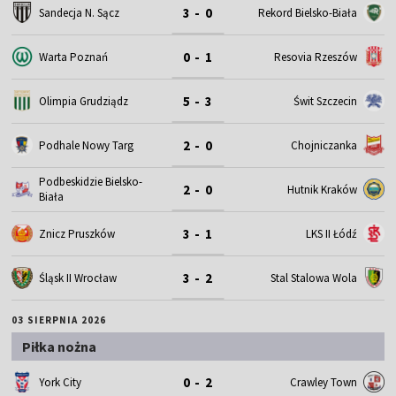
3 - 0
Sandecja N. Sącz
Rekord Bielsko-Biała
0 - 1
Warta Poznań
Resovia Rzeszów
5 - 3
Olimpia Grudziądz
Świt Szczecin
2 - 0
Podhale Nowy Targ
Chojniczanka
Podbeskidzie Bielsko-
2 - 0
Hutnik Kraków
Biała
3 - 1
Znicz Pruszków
LKS II Łódź
3 - 2
Śląsk II Wrocław
Stal Stalowa Wola
03 SIERPNIA 2026
Piłka nożna
0 - 2
York City
Crawley Town