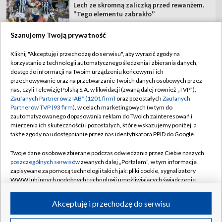
Lech ze skromną zaliczką przed rewanżem.
"Tego elementu zabrakło"
Szanujemy Twoją prywatność
Kliknij "Akceptuję i przechodzę do serwisu", aby wyrazić zgody na
korzystanie z technologii automatycznego śledzenia i zbierania danych,
TVP
dostęp do informacji na Twoim urządzeniu końcowym i ich
przechowywanie oraz na przetwarzanie Twoich danych osobowych przez
Abonament TVP
Regulamin TVP
nas, czyli Telewizję Polską S.A. w likwidacji (zwaną dalej również „TVP”),
Polityka prywatności
Sklep TVP
Zaufanych Partnerów z IAB* (1201 firm)
oraz pozostałych
Zaufanych
Partnerów TVP (93 firm)
, w celach marketingowych (w tym do
Biuro Reklamy
Moje zgody
zautomatyzowanego dopasowania reklam do Twoich zainteresowań i
mierzenia ich skuteczności) i pozostałych, które wskazujemy poniżej, a
Oferta Handlowa
Biuro reklamy
także zgody na udostępnianie przez nas identyfikatora PPID do Google.
Telegazeta ogłoszenia
Kontakt
Twoje dane osobowe zbierane podczas odwiedzania przez Ciebie naszych
Emisja w TVP
poszczególnych serwisów
zwanych dalej „Portalem”, w tym informacje
zapisywane za pomocą technologii takich jak: pliki cookie, sygnalizatory
Kanały
Rada Programowa
WWW lub innych podobnych technologii umożliwiających świadczenie
dopasowanych i bezpiecznych usług, personalizację treści oraz reklam,
Ogłoszenia przetargowe
udostępnianie funkcji mediów społecznościowych oraz analizowanie
©2026 Telewizja Polska Spółka Akcyjna w likwidacji
Akceptuję i przechodzę do serwisu
ruchu w Internecie.
Akademia Telewizyjna