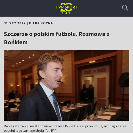
31 STY 2012
|
PIŁKA NOŻNA
Szczerze o polskim futbolu. Rozmowa z
Bońkiem
Boniek startował na stanowisko prezesa PZPN. Dzisiaj przekonuje, że drugi raz nie
popełni tego samego błędu (fot. PAP)