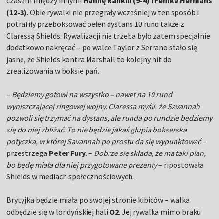
czasem między innymi
Hannę Rankin (9-4)
i
Femke Hermans
(12-3)
. Obie rywalki nie przegrały wcześniej w ten sposób i
potrafiły przeboksować pełen dystans 10 rund także z
Claressą Shields. Rywalizacji nie trzeba było zatem specjalnie
dodatkowo nakręcać – po walce Taylor z Serrano stało się
jasne, że Shields kontra Marshall to kolejny hit do
zrealizowania w boksie pań.
–
Będziemy gotowi na wszystko – nawet na 10 rund
wyniszczającej ringowej wojny. Claressa myśli, że Savannah
pozwoli się trzymać na dystans, ale runda po rundzie będziemy
się do niej zbliżać. To nie będzie jakaś głupia bokserska
potyczka, w której Savannah po prostu da się wypunktować
–
przestrzega
Peter Fury
. –
Dobrze się składa, że ma taki plan,
bo będę miała dla niej przygotowane prezenty
– ripostowała
Shields w mediach społecznościowych.
Brytyjka będzie miała po swojej stronie kibiców – walka
odbędzie się w londyńskiej hali
O2
. Jej rywalka mimo braku