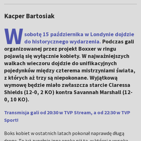
Kacper Bartosiak
W
sobotę 15 października w Londynie dojdzie
do historycznego wydarzenia.
Podczas gali
organizowanej przez projekt Boxxer w ringu
pojawią się wyłącznie kobiety. W najważniejszych
walkach wieczoru dojdzie do unifikacyjnych
pojedynków między czterema mistrzyniami świata,
z których aż trzy są niepokonane. Wyjątkową
wymowę będzie miało zwłaszcza starcie Claressa
Shields (12-0, 2 KO) kontra Savannah Marshall (12-
0, 10 KO).
Transmisja gali od 20:30 w TVP Stream, a od 22:30 w TVP
Sport!
Boks kobiet w ostatnich latach pokonał naprawdę długą
drogę. To już zupełnie inna epoka niż ta, w której o wysoką