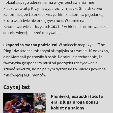
nokautującego uderzenia ma w tym zestawieniu inne
kluczowe atuty. Przy niewyparzonym języku Shields łatwo
zapomnieć, że to przede wszystkim znakomita pięściarka,
która właściwie nie przegrywa rund. W sumie na
zawodowstwie zaliczyła ich
101
i aż w
99
z nich doprowadzała
do celu więcej uderzeń od rywalek.
Eksperci są mocno podzieleni
. W ankiecie magazynu "The
Ring" dwukrotna mistrzyni olimpijska otrzymała 10 wskazań,
a na Marshall postawiło 8 osób. Dominuje przekonanie, że
faworytka gospodarzy musi od początku zdecydowanie
szukać nokautu, bo na pełnym dystansie to Shields powinna
mieć więcej argumentów.
Czytaj też
Pionierki, oszustki i złota
era. Długa droga boksu
kobiet na salony