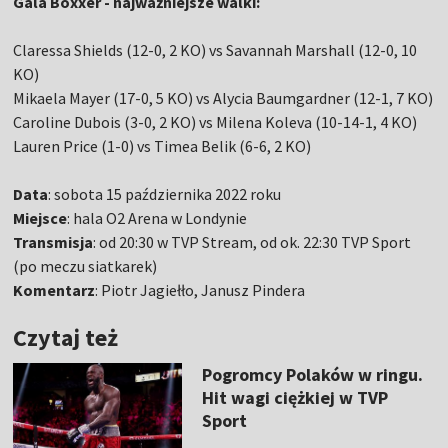
Gala Boxxer - najważniejsze walki:
Claressa Shields (12-0, 2 KO) vs Savannah Marshall (12-0, 10
KO)
Mikaela Mayer (17-0, 5 KO) vs Alycia Baumgardner (12-1, 7 KO)
Caroline Dubois (3-0, 2 KO) vs Milena Koleva (10-14-1, 4 KO)
Lauren Price (1-0) vs Timea Belik (6-6, 2 KO)
Data
: sobota 15 października 2022 roku
Miejsce
: hala O2 Arena w Londynie
Transmisja
: od 20:30 w TVP Stream, od ok. 22:30 TVP Sport
(po meczu siatkarek)
Komentarz
: Piotr Jagiełło, Janusz Pindera
Czytaj też
Pogromcy Polaków w ringu.
Hit wagi ciężkiej w TVP
Sport