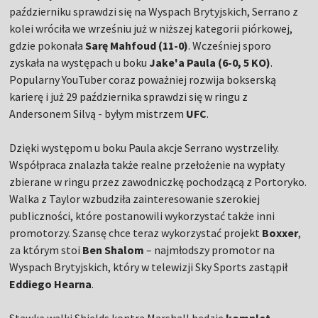
październiku sprawdzi się na Wyspach Brytyjskich, Serrano z
kolei wróciła we wrześniu już w niższej kategorii piórkowej,
gdzie pokonała
Sarę Mahfoud (11-0)
. Wcześniej sporo
zyskała na występach u boku
Jake'a Paula (6-0, 5 KO)
.
Popularny YouTuber coraz poważniej rozwija bokserską
karierę i już 29 października sprawdzi się w ringu z
Andersonem Silvą - byłym mistrzem
UFC
.
Dzięki występom u boku Paula akcje Serrano wystrzeliły.
Współpraca znalazła także realne przełożenie na wypłaty
zbierane w ringu przez zawodniczkę pochodzącą z Portoryko.
Walka z Taylor wzbudziła zainteresowanie szerokiej
publiczności, które postanowili wykorzystać także inni
promotorzy. Szansę chce teraz wykorzystać projekt
Boxxer
,
za którym stoi
Ben Shalom
– najmłodszy promotor na
Wyspach Brytyjskich, który w telewizji Sky Sports zastąpił
Eddiego Hearna
.