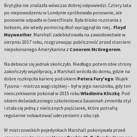
Brytyjka nie znalazła wówczas dobrej odpowiedzi. Cztery lata
po niepowodzeniu w Londynie spróbowała ponownie, ale
ponownie odpadła w ćwierćfinale. Była blisko rozstania z
boksem, ale wtedy pomocną dłoń wyciągnął do niej...
Floyd
Mayweather
. Marshall zadebiutowała na zawodowstwie w
sierpniu 2017 roku, rozgrzewając publiczność przed starciem
niepokonanego Amerykanina z
Conorem McGregorem
.
Na debiucie się jednak skończyło. Niedługo potem obie strony
zakończyły współpracę, a Marshall wróciła do domu, gdzie na
dobre rozkręciła karierę pod okiem
Petera Fury'ego
. Wujek
Tysona – mistrza wagi ciężkiej – był w jego narożniku, gdy ten
nieoczekiwanie pokonał w 2015 roku
Władimira Kliczkę
. Pod
okiem doświadczonego szkoleniowca Savannah zmieniła styl
i stała się jedną z nielicznych pięściarek, które potrafią
regularnie nokautować uderzeniami z obu rąk.
W mistrzowskich pojedynkach Marshall pokonywała przed