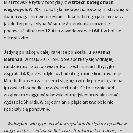
Mistrzowskie tytuły zdobyła już w
trzech kategoriach
wagowych
. W 2021 roku była niekwestionowaną mistrzynią w
dwóch wagach równocześnie – dokonała tego jako pierwsza i
jak do tej pory jedyna. W sumie Amerykanka może się
pochwalić bilansem
12-0
na zawodowstwie i
64-1
w boksie
olimpijskim.
Jedyną porażkę w całej karierze poniosła... z
Savanną
Marshall
. W maju 2012 roku obie spotkały się w drugiej
rundzie mistrzostw świata. Po trzech rundach Brytyjka
wygrała
14:8
, ale werdykt wzbudził ogromne kontrowersje.
Marshall poszła za ciosem i sięgnęła wtedy po złoto, ale na
igrzyskach odpadła już w ćwierćfinale. Ostatecznie pod
względem osiągnięć w boksie olimpijskim musiała uznać
wyższość Shields. W tej odmianie pięściarstwa obie nie
spotkały się ponownie.
–
Walczyłam wtedy przeciwko wszystkim. Nie tylko z rywalką w
ringu, ale też z sędziami. Kilka razy trafiłam ją tak mocno, że