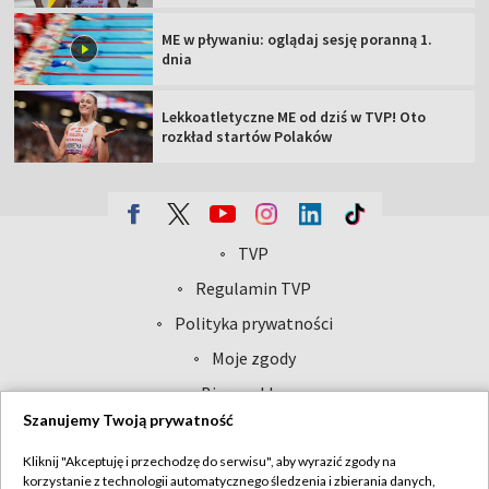
ME w pływaniu: oglądaj sesję poranną 1.
dnia
Lekkoatletyczne ME od dziś w TVP! Oto
rozkład startów Polaków
TVP
Abonament TVP
Regulamin TVP
Polityka prywatności
Sklep TVP
Biuro Reklamy
Moje zgody
Oferta Handlowa
Biuro reklamy
Szanujemy Twoją prywatność
Telegazeta ogłoszenia
Kontakt
Emisja w TVP
Kliknij "Akceptuję i przechodzę do serwisu", aby wyrazić zgody na
korzystanie z technologii automatycznego śledzenia i zbierania danych,