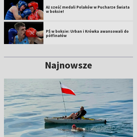
Aż sześć medali Polaków w Pucharze Świata
w boksie!
PŚ w boksie: Urban i Krówka awansowali do
półfinałów
Najnowsze