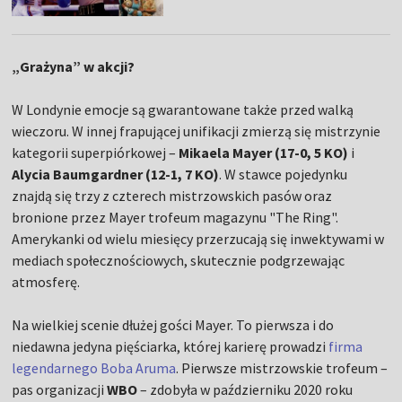
„Grażyna” w akcji?
W Londynie emocje są gwarantowane także przed walką
wieczoru. W innej frapującej unifikacji zmierzą się mistrzynie
kategorii superpiórkowej –
Mikaela Mayer (17-0, 5 KO)
i
Alycia Baumgardner (12-1, 7 KO)
. W stawce pojedynku
znajdą się trzy z czterech mistrzowskich pasów oraz
bronione przez Mayer trofeum magazynu "The Ring".
Amerykanki od wielu miesięcy przerzucają się inwektywami w
mediach społecznościowych, skutecznie podgrzewając
atmosferę.
Na wielkiej scenie dłużej gości Mayer. To pierwsza i do
niedawna jedyna pięściarka, której karierę prowadzi
firma
legendarnego Boba Aruma
. Pierwsze mistrzowskie trofeum –
pas organizacji
WBO
– zdobyła w październiku 2020 roku