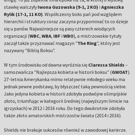
stawkę walczyły
Iwona Guzowska (9-1, 2 KO)
i
Agnieszka
Rylik (17-1, 11 KO)
. Współczesny boks pań pod względem
hierarchii i struktury coraz zaczyna przypominać to co dzieje
się u panów. Najważniejsze są pasy czterech wiodących
organizacji (
WBC
,
WBA
,
IBF
i
WBO
), a mistrzowskie tytuły
zaczął także przyznawać magazyn "
The Ring
", który jest
nazywany "Biblią Boksu".
W tym środowisku od dawna wyróżnia się
Claressa Shields
–
samozwańcza "Najlepsza kobieta w historii boksu" (
GWOAT
).
27-letnia Amerykanka mimo relatywnie młodego wieku ma
jednak pewne podstawy, by błyszczeć taką pewnością siebie.
Jako jedyna kobieta w historii zdobyła podwójne olimpijskie
złoto, triumfując w kategorii średniej (najwyższym limicie na
igrzyskach) w 2012 i 2016 roku. Do tego dwukrotnie zdobyła
także złoto amatorskich mistrzostw świata (2014 i 2016).
Shields nie brakuje sukcesów również w zawodowej karierze.