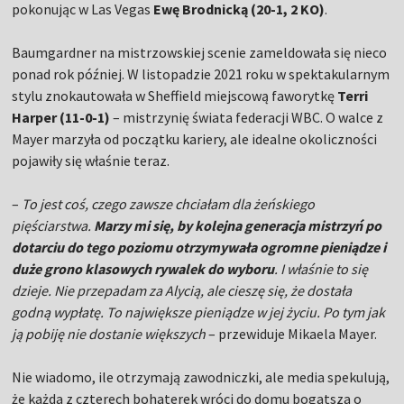
pokonując w Las Vegas
Ewę Brodnicką (20-1, 2 KO)
.
Baumgardner na mistrzowskiej scenie zameldowała się nieco
ponad rok później. W listopadzie 2021 roku w spektakularnym
stylu znokautowała w Sheffield miejscową faworytkę
Terri
Harper (11-0-1)
– mistrzynię świata federacji WBC. O walce z
Mayer marzyła od początku kariery, ale idealne okoliczności
pojawiły się właśnie teraz.
–
To jest coś, czego zawsze chciałam dla żeńskiego
pięściarstwa.
Marzy mi się, by kolejna generacja mistrzyń po
dotarciu do tego poziomu otrzymywała ogromne pieniądze i
duże grono klasowych rywalek do wyboru
. I właśnie to się
dzieje. Nie przepadam za Alycią, ale cieszę się, że dostała
godną wypłatę. To największe pieniądze w jej życiu. Po tym jak
ją pobiję nie dostanie większych
– przewiduje Mikaela Mayer.
Nie wiadomo, ile otrzymają zawodniczki, ale media spekulują,
że każda z czterech bohaterek wróci do domu bogatsza o