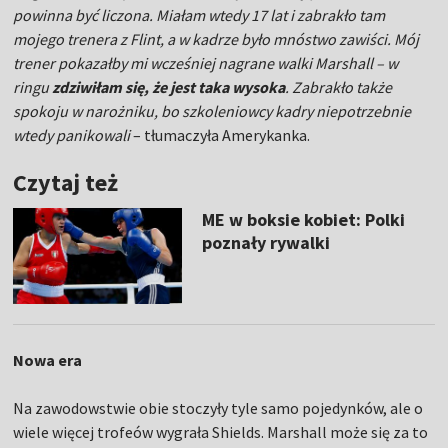
powinna być liczona. Miałam wtedy 17 lat i zabrakło tam
mojego trenera z Flint, a w kadrze było mnóstwo zawiści. Mój
trener pokazałby mi wcześniej nagrane walki Marshall – w
ringu
zdziwiłam się, że jest taka wysoka
. Zabrakło także
spokoju w narożniku, bo szkoleniowcy kadry niepotrzebnie
wtedy panikowali
– tłumaczyła Amerykanka.
Czytaj też
ME w boksie kobiet: Polki
poznały rywalki
Nowa era
Na zawodowstwie obie stoczyły tyle samo pojedynków, ale o
wiele więcej trofeów wygrała Shields. Marshall może się za to