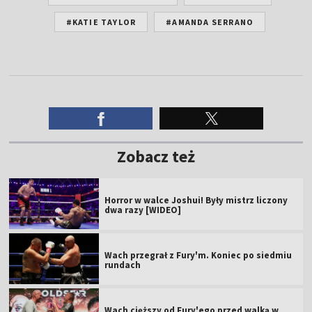
#KATIE TAYLOR
#AMANDA SERRANO
Zobacz też
Horror w walce Joshui! Były mistrz liczony
dwa razy [WIDEO]
Wach przegrał z Fury'm. Koniec po siedmiu
rundach
Wach cięższy od Fury'ego przed walką w