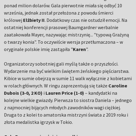
ponad milion dolarów. Gala pierwotnie miała się odbyć 10
września, jednak został przełożona z powodu śmierci
królowej
Elżbiety II
. Dodatkowy czas nie ostudził emocji. Na
ostatniej konferencji prasowej Baumgardner werbalnie
zaatakowała Mayer, nazywając mistrzynię... "typową Grażyną
o twarzy konia". To oczywiście wersja przetłumaczona – w
oryginale polskie imię zastąpiła "
Karen
".
Organizatorzy sobotniej gali myślą także o przyszłości.
Wydarzenie ma być wielkim świętem żeńskiego pięściarstwa.
Kibice w sumie obejrzą w sumie 11 walk wyłącznie z kobietami
w rolach głównych. W ringu zaprezentują się także
Caroline
Dubois (3-0, 2 KO)
i
Lauren Price (1-0)
– kandydatki na
kolejne wielkie gwiazdy. Pierwsza to siostra Daniela – jednego
z najmocniej bijących młodych zawodników wagi ciężkiej.
Druga to z kolei to amatorska mistrzyni świata z 2019 roku i
złota medalistka igrzysk w Tokio.