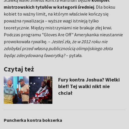
Stawką walki Shields kontra Marshall będzie
komplet
mistrzowskich tytułów w kategorii średniej
. Dla boksu
kobiet to ważny limit, na którym właściwie kończy się
poważna rywalizacja – wyższe wagi istnieją tylko
teoretycznie. Między mistrzyniami nie brakuje złej krwi.
Podczas programu "Gloves Are Off" Amerykanka nieustannie
prowokowała rywalkę. –
Jesteś zła, że w 2012 roku nie
zdobyłaś przed własną publicznością olimpijskiego złota
będąc zdecydowaną faworytką?
– pytała.
Czytaj też
Fury kontra Joshua? Wielki
blef! Tej walki nikt nie
chciał
Puncherka kontra bokserka