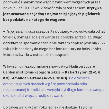
pochwalić znakomitym współczynnikiem wygranych przez
nokaut – aż 10 z 12 walk zakończyła przed czasem.
Brytyjka
jest uznawana za jedną z najmocniej bijących pięściarek
bez podziału na kategorie wagowe
.
–
To ja jestem twoją przepustką do sławy
– prowokowała od lat
Shields, domagając się rewanżu za porażkę sprzed lat. Długo
oczekiwane spotkanie stanie się faktem dopiero jesienią 2022
roku. Nie doszłoby do niego bez koniunktury na boks kobiet,
która rozkwitła w ostatnich miesiącach.
W kwietniu niezapomniane show dały w Madison Square
Garden mistrzynie kategorii lekkiej –
Katie Taylor (21-0, 6
KO)
i
Amanda Serrano (42-2-1, 30 KO)
.
Po dziesięciu
emocjonujących rundach w górę powędrowała ręka
niepokonanej Irlandki, ale werdykt był długo komentowany, a
okoliczności wręcz prosiły o rewanż.
Do takiej walki w tym roku jednak nie dojdzie. Taylor w