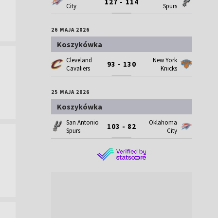
127 - 114
City
Spurs
26 MAJA 2026
Koszykówka
Cleveland
New York
93 - 130
Cavaliers
Knicks
25 MAJA 2026
Koszykówka
San Antonio
Oklahoma
103 - 82
Spurs
City