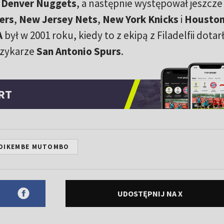
o
Denver Nuggets
, a następnie występował jeszcze
ers
,
New Jersey Nets
,
New York Knicks
i
Housto
A
był w 2001 roku, kiedy to z ekipą z Filadelfii dotar
oszykarze
San Antonio Spurs
.
RT
DIKEMBE MUTOMBO
UDOSTĘPNIJ NA X