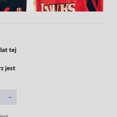
at tej
z jest
jest