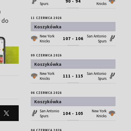
90 - 94
Spurs
Knicks
n
11 CZERWCA 2026
ł do
Koszykówka
New York
San Antonio
107 - 106
Knicks
Spurs
09 CZERWCA 2026
Koszykówka
New York
San Antonio
111 - 115
Knicks
Spurs
06 CZERWCA 2026
Koszykówka
San Antonio
New York
104 - 105
Spurs
Knicks
04 CZERWCA 2026