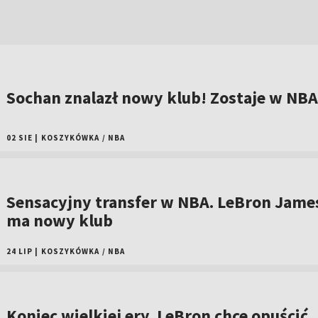
Sochan znalazł nowy klub! Zostaje w NBA
02 SIE
|
KOSZYKÓWKA
/
NBA
Sensacyjny transfer w NBA. LeBron Jame
ma nowy klub
24 LIP
|
KOSZYKÓWKA
/
NBA
Koniec wielkiej ery. LeBron chce opuścić