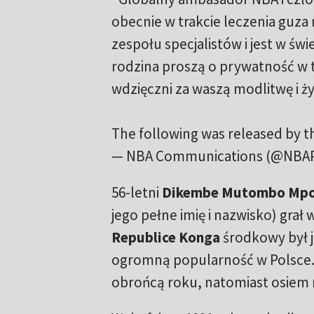
obecnie w trakcie leczenia guza
zespołu specjalistów i jest w ś
rodzina proszą o prywatność w t
wdzięczni za waszą modlitwę i ż
The following was released by 
— NBA Communications (@NBA
56-letni
Dikembe Mutombo Mpo
jego pełne imię i nazwisko) grał 
Republice Konga
środkowy był j
ogromną popularność w Polsce
obrońcą roku, natomiast osiem 