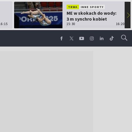
TRWA
INNE SPORTY
ME w skokach do wody:
▶
3 m synchro kobiet
16:15
15:30
16:20