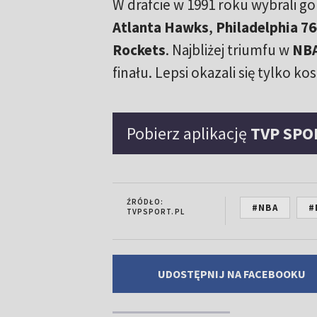
W drafcie w 1991 roku wybrali g
Atlanta Hawks
,
Philadelphia 76
Rockets
. Najbliżej triumfu w
NB
finału. Lepsi okazali się tylko k
Pobierz aplikację
TVP SPO
ŹRÓDŁO:
#NBA
#
TVPSPORT.PL
UDOSTĘPNIJ NA FACEBOOKU