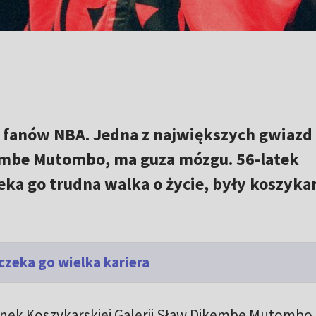
 fanów NBA. Jedna z największych gwiazd l
ikembe Mutombo, ma guza mózgu. 56-latek
eka go trudna walka o życie, były koszykar
czeka go wielka kariera
nek Koszykarskiej Galerii Sław Dikembe Mutombo 