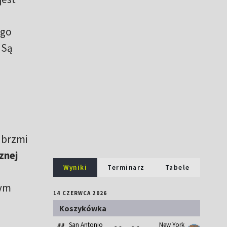
ego
 Są
 brzmi
znej
Wyniki
Terminarz
Tabele
zym
14 CZERWCA 2026
Koszykówka
San Antonio
New York