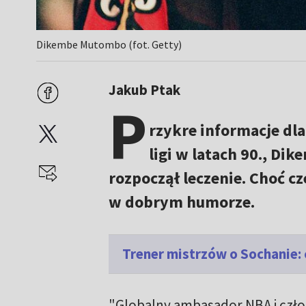
Dikembe Mutombo (fot. Getty)
Jakub Ptak
P
rzykre informacje dla
ligi w latach 90., D
rozpoczął leczenie. Choć cz
w dobrym humorze.
Trener mistrzów o Sochanie: 
"Globalny ambasador NBA i czło