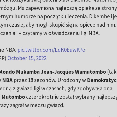
 mózgu. Ma zapewnioną najlepszą opiekę ze strony
wietnym humorze na początku leczenia. Dikembe i j
ym czasie, aby mogli skupić się na opiece nad nim.
yczenia" – czytamy w oświadczeniu ligi NBA.
the NBA.
pic.twitter.com/LdK0EuwK7o
PR)
October 15, 2022
londo Mukamba Jean-Jacques Wamutombo
(tak
w
NBA
przez 18 sezonów. Urodzony w
Demokratyc
edną z gwiazd ligi w czasach, gdy zdobywała ona
.
Mutombo
czterokrotnie został wybrany najleps
razy zagrał w meczu gwiazd.