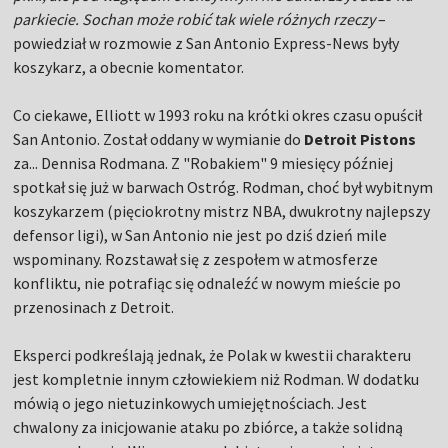
parkiecie. Sochan może robić tak wiele różnych rzeczy
–
powiedział w rozmowie z San Antonio Express-News były
koszykarz, a obecnie komentator.
Co ciekawe, Elliott w 1993 roku na krótki okres czasu opuścił
San Antonio. Został oddany w wymianie do
Detroit Pistons
za... Dennisa Rodmana. Z "Robakiem" 9 miesięcy później
spotkał się już w barwach Ostróg. Rodman, choć był wybitnym
koszykarzem (pięciokrotny mistrz NBA, dwukrotny najlepszy
defensor ligi), w San Antonio nie jest po dziś dzień mile
wspominany. Rozstawał się z zespołem w atmosferze
konfliktu, nie potrafiąc się odnaleźć w nowym mieście po
przenosinach z Detroit.
Eksperci podkreślają jednak, że Polak w kwestii charakteru
jest kompletnie innym człowiekiem niż Rodman. W dodatku
mówią o jego nietuzinkowych umiejętnościach. Jest
chwalony za inicjowanie ataku po zbiórce, a także solidną