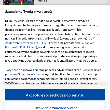
[MECZ]
Szanujemy Twoją prywatność
Kliknij "Akceptuję i przechodzę do serwisu", aby wyrazić zgody na
korzystanie z technologii automatycznego śledzenia i zbierania danych,
TVP
dostęp do informacji na Twoim urządzeniu końcowym i ich
Abonament TVP
Regulamin TVP
przechowywanie oraz na przetwarzanie Twoich danych osobowych przez
nas, czyli Telewizję Polską S.A. w likwidacji (zwaną dalej również „TVP”),
Polityka prywatności
Sklep TVP
Zaufanych Partnerów z IAB* (1201 firm)
oraz pozostałych
Zaufanych
Partnerów TVP (93 firm)
, w celach marketingowych (w tym do
Biuro Reklamy
Moje zgody
zautomatyzowanego dopasowania reklam do Twoich zainteresowań i
mierzenia ich skuteczności) i pozostałych, które wskazujemy poniżej, a
Oferta Handlowa
Biuro reklamy
także zgody na udostępnianie przez nas identyfikatora PPID do Google.
Telegazeta ogłoszenia
Kontakt
Twoje dane osobowe zbierane podczas odwiedzania przez Ciebie naszych
Emisja w TVP
poszczególnych serwisów
zwanych dalej „Portalem”, w tym informacje
zapisywane za pomocą technologii takich jak: pliki cookie, sygnalizatory
Kanały
Rada Programowa
WWW lub innych podobnych technologii umożliwiających świadczenie
dopasowanych i bezpiecznych usług, personalizację treści oraz reklam,
Ogłoszenia przetargowe
udostępnianie funkcji mediów społecznościowych oraz analizowanie
©2026 Telewizja Polska Spółka Akcyjna w likwidacji
Akceptuję i przechodzę do serwisu
ruchu w Internecie.
Akademia Telewizyjna
Informacje o nadawcy
Twoje dane osobowe zbierane podczas odwiedzania przez Ciebie
Ustawienia zaawansowane
News
Transmisje
Wideo
Więcej