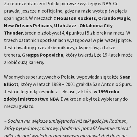
Za reprezentantem Polski pierwsze występy w NBA. Co
prawda, jeszcze nieoficjalne, gdyż na razie wystąpił w pięciu
sparingach. W meczach z
Houston Rockets
,
Orlando Magic
,
New Orleans Pelicans
,
Utah Jazz
i
Oklahoma City
Thunder
, średnio zdobywał 4,4 punktu i 5 zbiórek na mecz. W
trzech ostatnich spotkaniach występował w pierwszej piątce.
Jest chwalony przez dziennikarzy, ekspertów, a także
trenera,
Gregga Popovicha
, który twierdzi, że 19-latek może
zrobić dużą karierę.
W samych superlatywach o Polaku wypowiada się także
Sean
Elliott
, który w latach 1989 – 2001 grał dla San Antonio Spurs.
Jest on legendą zespołu z Teksasu, z którą
w 1999 roku
zdobył mistrzostwo NBA
. Dwukrotnie był też wybierany do
meczu gwiazd.
– Sochan ma większe umiejętności niż taki gość jak Rodman,
który był jednowymiarowy. (Rodman) potrafił świetnie zbierać
piłki, ale pod względem ofensywnym nie dawał zbyt dużo na