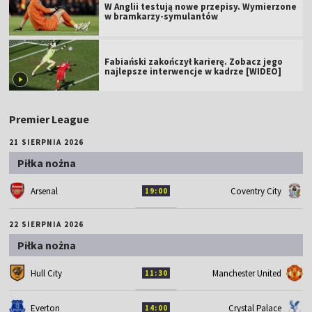
W Anglii testują nowe przepisy. Wymierzone
w bramkarzy-symulantów
Fabiański zakończył karierę. Zobacz jego
najlepsze interwencje w kadrze [WIDEO]
Premier League
21 SIERPNIA 2026
Piłka nożna
Arsenal
Coventry City
19:00
22 SIERPNIA 2026
Piłka nożna
Hull City
Manchester United
11:30
Everton
Crystal Palace
14:00