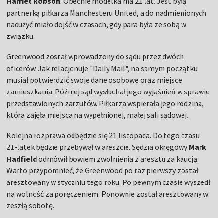
Harriet Robson
. Obecnie modelka ma 21 lat. Jest byłą
partnerką piłkarza Manchesteru United, a do nadmienionych
nadużyć miało dojść w czasach, gdy para była ze sobą w
związku.
Greenwood został wprowadzony do sądu przez dwóch
oficerów. Jak relacjonuje "Daily Mail", na samym początku
musiał potwierdzić swoje dane osobowe oraz miejsce
zamieszkania. Później sąd wysłuchał jego wyjaśnień w sprawie
przedstawionych zarzutów. Piłkarza wspierała jego rodzina,
która zajęła miejsca na wypełnionej, małej sali sądowej.
Kolejna rozprawa odbędzie się 21 listopada. Do tego czasu
21-latek będzie przebywał w areszcie. Sędzia okręgowy
Mark
Hadfield
odmówił bowiem zwolnienia z aresztu za kaucją.
Warto przypomnieć, że Greenwood po raz pierwszy został
aresztowany w styczniu tego roku. Po pewnym czasie wyszedł
na wolność za poręczeniem. Ponownie został aresztowany w
zeszłą sobotę.