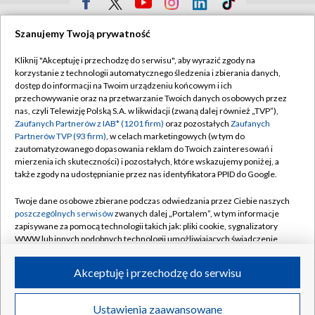
TVP
Szanujemy Twoją prywatność
Abonament TVP
Regulamin TVP
Kliknij "Akceptuję i przechodzę do serwisu", aby wyrazić zgody na
Polityka prywatności
Sklep TVP
korzystanie z technologii automatycznego śledzenia i zbierania danych,
dostęp do informacji na Twoim urządzeniu końcowym i ich
Biuro Reklamy
Moje zgody
przechowywanie oraz na przetwarzanie Twoich danych osobowych przez
nas, czyli Telewizję Polską S.A. w likwidacji (zwaną dalej również „TVP”),
Oferta Handlowa
Biuro reklamy
Zaufanych Partnerów z IAB* (1201 firm)
oraz pozostałych
Zaufanych
Partnerów TVP (93 firm)
, w celach marketingowych (w tym do
Telegazeta ogłoszenia
Kontakt
zautomatyzowanego dopasowania reklam do Twoich zainteresowań i
Emisja w TVP
mierzenia ich skuteczności) i pozostałych, które wskazujemy poniżej, a
także zgody na udostępnianie przez nas identyfikatora PPID do Google.
Kanały
Rada Programowa
Twoje dane osobowe zbierane podczas odwiedzania przez Ciebie naszych
Ogłoszenia przetargowe
poszczególnych serwisów
zwanych dalej „Portalem”, w tym informacje
©2026 Telewizja Polska Spółka Akcyjna w likwidacji
zapisywane za pomocą technologii takich jak: pliki cookie, sygnalizatory
Akademia Telewizyjna
WWW lub innych podobnych technologii umożliwiających świadczenie
Informacje o nadawcy
dopasowanych i bezpiecznych usług, personalizację treści oraz reklam,
udostępnianie funkcji mediów społecznościowych oraz analizowanie
Akceptuję i przechodzę do serwisu
Centrum informacji TVP
ruchu w Internecie.
System NOS
Twoje dane osobowe zbierane podczas odwiedzania przez Ciebie
Ustawienia zaawansowane
News
Transmisje
Wideo
Więcej