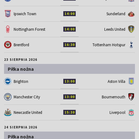
Ipswich Town
Sunderland
14:00
Nottingham Forest
Leeds United
14:00
Brentford
Tottenham Hotspur
16:30
23 SIERPNIA 2026
Piłka nożna
Brighton
Aston Villa
13:00
Manchester City
Bournemouth
13:00
Newcastle United
Liverpool
15:30
24 SIERPNIA 2026
Piłka nożna