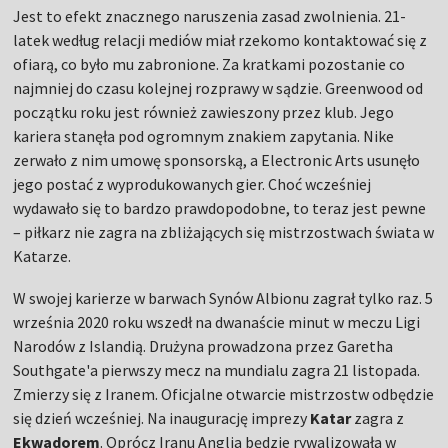
Jest to efekt znacznego naruszenia zasad zwolnienia. 21-
latek według relacji mediów miał rzekomo kontaktować się z
ofiarą, co było mu zabronione. Za kratkami pozostanie co
najmniej do czasu kolejnej rozprawy w sądzie. Greenwood od
początku roku jest również zawieszony przez klub. Jego
kariera stanęła pod ogromnym znakiem zapytania. Nike
zerwało z nim umowę sponsorską, a Electronic Arts usunęło
jego postać z wyprodukowanych gier. Choć wcześniej
wydawało się to bardzo prawdopodobne, to teraz jest pewne
– piłkarz nie zagra na zbliżających się mistrzostwach świata w
Katarze.
W swojej karierze w barwach Synów Albionu zagrał tylko raz. 5
września 2020 roku wszedł na dwanaście minut w meczu Ligi
Narodów z Islandią. Drużyna prowadzona przez Garetha
Southgate'a pierwszy mecz na mundialu zagra 21 listopada.
Zmierzy się z Iranem. Oficjalne otwarcie mistrzostw odbędzie
się dzień wcześniej. Na inaugurację imprezy
Katar
zagra z
Ekwadorem
. Oprócz Iranu Anglia będzie rywalizowała w