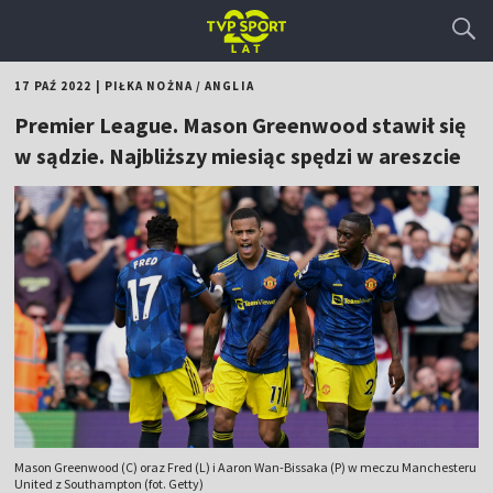
17 PAŹ 2022
|
PIŁKA NOŻNA
/
ANGLIA
Premier League. Mason Greenwood stawił się
w sądzie. Najbliższy miesiąc spędzi w areszcie
Mason Greenwood (C) oraz Fred (L) i Aaron Wan-Bissaka (P) w meczu Manchesteru
United z Southampton (fot. Getty)