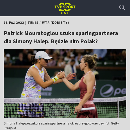
18 PAŹ 2022
|
TENIS
/
WTA (KOBIETY)
Patrick Mouratoglou szuka sparingpartnera
dla Simony Halep. Będzie nim Polak?
Simona Halep poszukuje sparingpartnera na okres przygotowawczy (fot. Getty
Images)