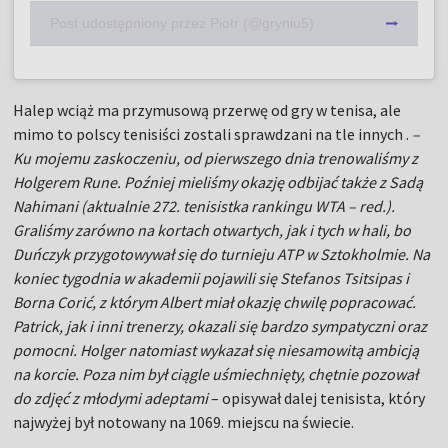
Post udostępniony przez Piotr (@gryniu5)
Halep wciąż ma przymusową przerwę od gry w tenisa, ale
mimo to polscy tenisiści zostali sprawdzani na tle innych .
–
Ku mojemu zaskoczeniu, od pierwszego dnia trenowaliśmy z
Holgerem Rune. Poźniej mieliśmy okazję odbijać także z Sadą
Nahimani (aktualnie 272. tenisistka rankingu WTA – red.).
Graliśmy zarówno na kortach otwartych, jak i tych w hali, bo
Duńczyk przygotowywał się do turnieju ATP w Sztokholmie. Na
koniec tygodnia w akademii pojawili się Stefanos Tsitsipas i
Borna Corić, z którym Albert miał okazję chwilę popracować.
Patrick, jak i inni trenerzy, okazali się bardzo sympatyczni oraz
pomocni. Holger natomiast wykazał się niesamowitą ambicją
na korcie. Poza nim był ciągle uśmiechnięty, chętnie pozował
do zdjęć z młodymi adeptami
– opisywał dalej tenisista, który
najwyżej był notowany na 1069. miejscu na świecie.