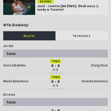
NA ŻYWO
Jović – Linette [NA ŻYWO]. Śledź mecz 2.
rundy w Toronto!
WTA (kobiety)
Wyniki
Terminarz
JUTRO
Tenis
TRWA
Aryna Sabalenka
0 - 0
Zhang Shuai
(3:2)
TRWA
Nikola Bartunkova
0 - 0
Amanda Anisimova
(4:3)
DZISIAJ
Tenis
2 - 0