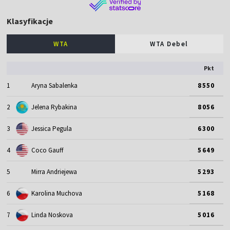
Klasyfikacje
WTA
WTA Debel
Pkt
1
Aryna Sabalenka
8550
2
Jelena Rybakina
8056
3
Jessica Pegula
6300
4
Coco Gauff
5649
5
Mirra Andriejewa
5293
6
Karolina Muchova
5168
7
Linda Noskova
5016