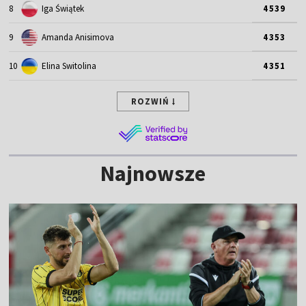
8
Iga Świątek
4539
9
Amanda Anisimova
4353
10
Elina Switolina
4351
ROZWIŃ
Najnowsze