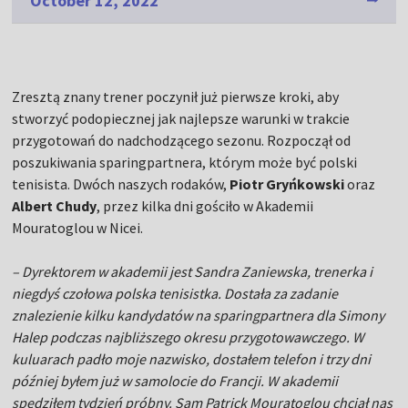
October 12, 2022
Zresztą znany trener poczynił już pierwsze kroki, aby
stworzyć podopiecznej jak najlepsze warunki w trakcie
przygotowań do nadchodzącego sezonu. Rozpoczął od
poszukiwania sparingpartnera, którym może być polski
tenisista. Dwóch naszych rodaków,
Piotr Gryńkowski
oraz
Albert Chudy
, przez kilka dni gościło w Akademii
Mouratoglou w Nicei.
– Dyrektorem w akademii jest Sandra Zaniewska, trenerka i
niegdyś czołowa polska tenisistka. Dostała za zadanie
znalezienie kilku kandydatów na sparingpartnera dla Simony
Halep podczas najbliższego okresu przygotowawczego. W
kuluarach padło moje nazwisko, dostałem telefon i trzy dni
później byłem już w samolocie do Francji. W akademii
spędziłem tydzień próbny. Sam Patrick Mouratoglou chciał nas