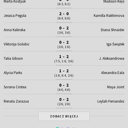
Marta Kostyuk
Madison Keys
(6:3, 6:1)
2 - 0
Jessica Pegula
Kamilla Rakhimova
(6:4, 6:0)
0 - 2
Anna Kalinska
Diana Shnaider
(3:6, 3:6)
0 - 2
Viktorija Golubic
Iga Świątek
(2:6, 1:6)
1 - 2
Talia Gibson
J. Aleksandrowa
(7:5, 1:6, 3:6)
1 - 2
Alycia Parks
Alexandra Eala
(1:6, 6:4, 2:6)
0 - 2
Sorana Cirstea
Maya Joint
(4:6, 4:6)
0 - 2
Renata Zarazua
Leylah Fernandez
(2:6, 2:6)
ZOBACZ WIĘCEJ