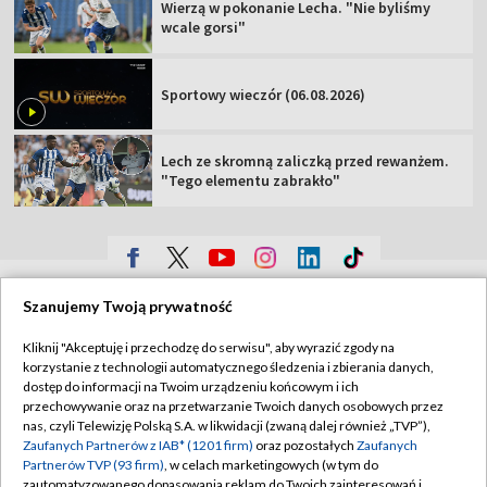
Wierzą w pokonanie Lecha. "Nie byliśmy
wcale gorsi"
Sportowy wieczór (06.08.2026)
Lech ze skromną zaliczką przed rewanżem.
"Tego elementu zabrakło"
TVP
Szanujemy Twoją prywatność
Abonament TVP
Regulamin TVP
Kliknij "Akceptuję i przechodzę do serwisu", aby wyrazić zgody na
Polityka prywatności
Sklep TVP
korzystanie z technologii automatycznego śledzenia i zbierania danych,
dostęp do informacji na Twoim urządzeniu końcowym i ich
Biuro Reklamy
Moje zgody
przechowywanie oraz na przetwarzanie Twoich danych osobowych przez
nas, czyli Telewizję Polską S.A. w likwidacji (zwaną dalej również „TVP”),
Oferta Handlowa
Biuro reklamy
Zaufanych Partnerów z IAB* (1201 firm)
oraz pozostałych
Zaufanych
Partnerów TVP (93 firm)
, w celach marketingowych (w tym do
Telegazeta ogłoszenia
Kontakt
zautomatyzowanego dopasowania reklam do Twoich zainteresowań i