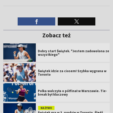
Zobacz też
Dobry start Świątek. "Jestem zadowolona ze
wszystkiego"
Świątek idzie za ciosem! Szybka wygrana w
Toronto
Polka walczyła o półfinał w Warszawie. Tie-
break był kluczowy
NA ŻYWO
Świątek gra w 3. rundzie w Toronto. Śledź