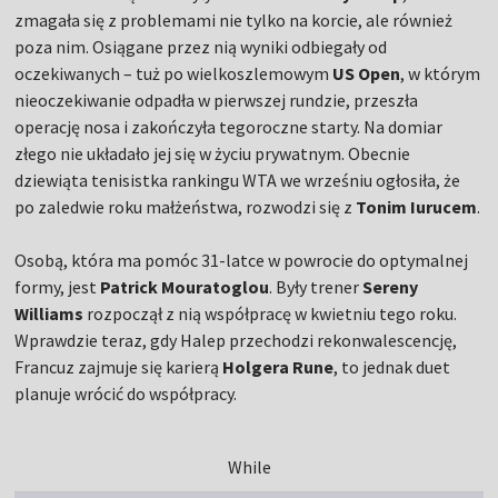
zmagała się z problemami nie tylko na korcie, ale również
poza nim. Osiągane przez nią wyniki odbiegały od
oczekiwanych – tuż po wielkoszlemowym
US Open
, w którym
nieoczekiwanie odpadła w pierwszej rundzie, przeszła
operację nosa i zakończyła tegoroczne starty. Na domiar
złego nie układało jej się w życiu prywatnym. Obecnie
dziewiąta tenisistka rankingu WTA we wrześniu ogłosiła, że
po zaledwie roku małżeństwa, rozwodzi się z
Tonim Iurucem
.
Osobą, która ma pomóc 31-latce w powrocie do optymalnej
formy, jest
Patrick Mouratoglou
. Były trener
Sereny
Williams
rozpoczął z nią współpracę w kwietniu tego roku.
Wprawdzie teraz, gdy Halep przechodzi rekonwalescencję,
Francuz zajmuje się karierą
Holgera Rune
, to jednak duet
planuje wrócić do współpracy.
While