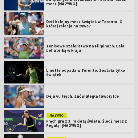
mecz [NA ŻYWO]
Dziś kolejny mecz Świątek w Toronto. O
której relacja na żywo?
Tenisowe szaleństwo na Filipinach. Eala
bohaterką w kraju
Linette odpada w Toronto. Została tylko
Świątek
Deja vu Fręch. Znów uległa faworytce
NA ŻYWO
Fręch gra z 3. rakietą świata. Śledź mecz z
Pegulą! [NA ŻYWO]