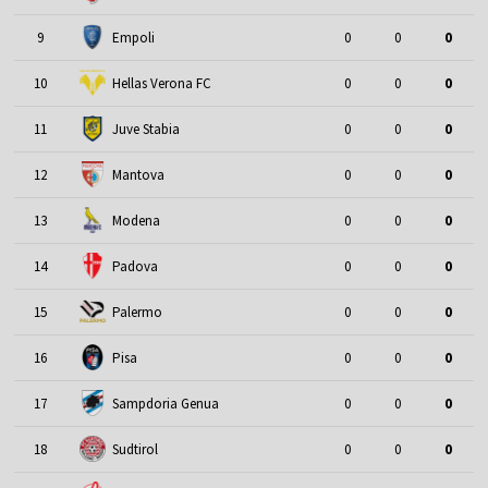
9
Empoli
0
0
0
10
Hellas Verona FC
0
0
0
11
Juve Stabia
0
0
0
12
Mantova
0
0
0
13
Modena
0
0
0
14
Padova
0
0
0
15
Palermo
0
0
0
16
Pisa
0
0
0
17
Sampdoria Genua
0
0
0
18
Sudtirol
0
0
0