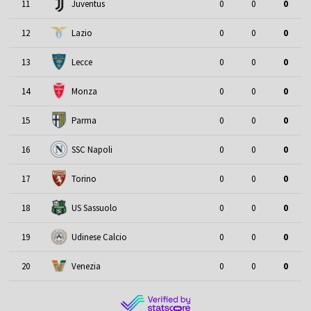
11
Juventus
0
0
0
12
Lazio
0
0
0
13
Lecce
0
0
0
14
Monza
0
0
0
15
Parma
0
0
0
16
SSC Napoli
0
0
0
17
Torino
0
0
0
18
US Sassuolo
0
0
0
19
Udinese Calcio
0
0
0
20
Venezia
0
0
0