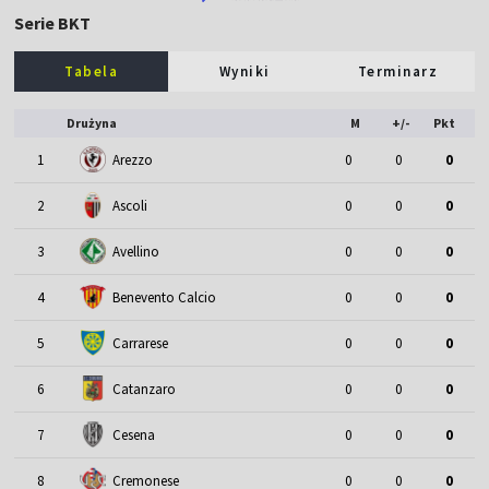
Serie BKT
Tabela
Wyniki
Terminarz
Drużyna
M
+/-
Pkt
1
Arezzo
0
0
0
2
Ascoli
0
0
0
3
Avellino
0
0
0
4
Benevento Calcio
0
0
0
5
Carrarese
0
0
0
6
Catanzaro
0
0
0
7
Cesena
0
0
0
8
Cremonese
0
0
0