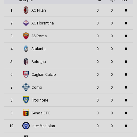
1
AC Milan
0
0
0
2
AC Fiorentina
0
0
0
3
AS Roma
0
0
0
4
Atalanta
0
0
0
5
Bologna
0
0
0
6
Cagliari Calcio
0
0
0
7
Como
0
0
0
8
Frosinone
0
0
0
9
Genoa CFC
0
0
0
10
Inter Mediolan
0
0
0