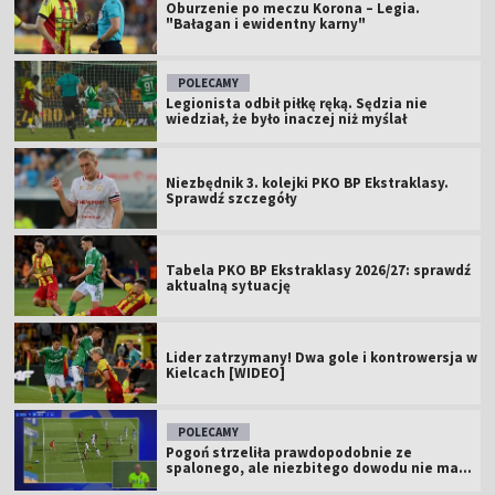
Oburzenie po meczu Korona – Legia.
"Bałagan i ewidentny karny"
POLECAMY
Legionista odbił piłkę ręką. Sędzia nie
wiedział, że było inaczej niż myślał
Niezbędnik 3. kolejki PKO BP Ekstraklasy.
Sprawdź szczegóły
Tabela PKO BP Ekstraklasy 2026/27: sprawdź
aktualną sytuację
Lider zatrzymany! Dwa gole i kontrowersja w
Kielcach [WIDEO]
POLECAMY
Pogoń strzeliła prawdopodobnie ze
spalonego, ale niezbitego dowodu nie ma...