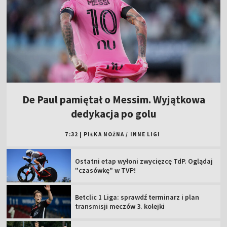
De Paul pamiętał o Messim. Wyjątkowa
dedykacja po golu
7:32
|
PIŁKA NOŻNA
/
INNE LIGI
Ostatni etap wyłoni zwycięzcę TdP. Oglądaj
"czasówkę" w TVP!
Betclic 1 Liga: sprawdź terminarz i plan
transmisji meczów 3. kolejki