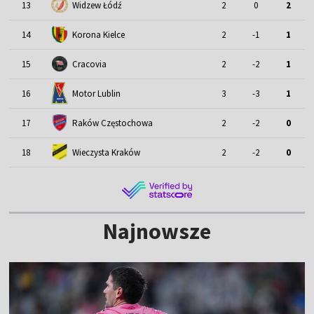
13
Widzew Łódź
2
0
2
14
Korona Kielce
2
-1
1
15
Cracovia
2
-2
1
Motor Lublin
16
3
-3
1
17
Raków Częstochowa
2
-2
0
18
Wieczysta Kraków
2
-2
0
Najnowsze