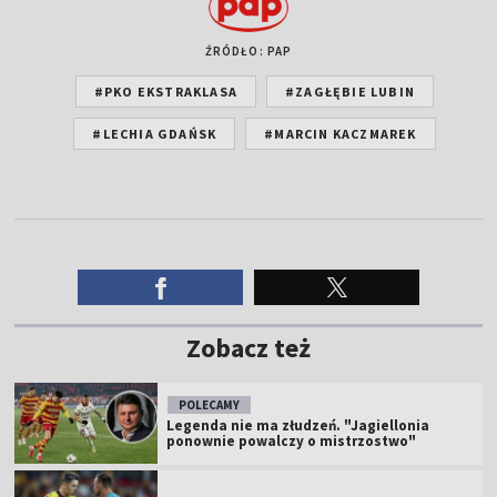
ŹRÓDŁO: PAP
#PKO EKSTRAKLASA
#ZAGŁĘBIE LUBIN
#LECHIA GDAŃSK
#MARCIN KACZMAREK
Zobacz też
POLECAMY
Legenda nie ma złudzeń. "Jagiellonia
ponownie powalczy o mistrzostwo"