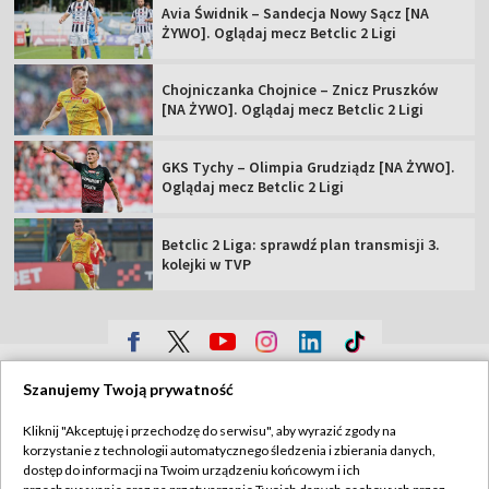
Avia Świdnik – Sandecja Nowy Sącz [NA
ŻYWO]. Oglądaj mecz Betclic 2 Ligi
Chojniczanka Chojnice – Znicz Pruszków
[NA ŻYWO]. Oglądaj mecz Betclic 2 Ligi
GKS Tychy – Olimpia Grudziądz [NA ŻYWO].
Oglądaj mecz Betclic 2 Ligi
Betclic 2 Liga: sprawdź plan transmisji 3.
kolejki w TVP
TVP
Szanujemy Twoją prywatność
Abonament TVP
Regulamin TVP
Kliknij "Akceptuję i przechodzę do serwisu", aby wyrazić zgody na
Polityka prywatności
Sklep TVP
korzystanie z technologii automatycznego śledzenia i zbierania danych,
dostęp do informacji na Twoim urządzeniu końcowym i ich
Biuro Reklamy
Moje zgody