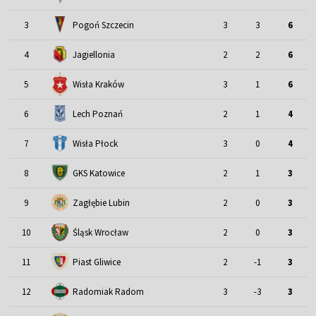
3
Pogoń Szczecin
3
3
6
4
Jagiellonia
2
2
6
5
Wisła Kraków
3
1
6
6
Lech Poznań
2
1
4
7
Wisła Płock
3
0
4
8
GKS Katowice
2
1
3
9
Zagłębie Lubin
2
0
3
Śląsk Wrocław
10
2
0
3
11
Piast Gliwice
2
-1
3
12
Radomiak Radom
3
-3
3