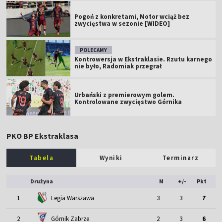
Pogoń z konkretami, Motor wciąż bez
zwycięstwa w sezonie [WIDEO]
POLECAMY
Kontrowersja w Ekstraklasie. Rzutu karnego
nie było, Radomiak przegrał
Urbański z premierowym golem.
Kontrolowane zwycięstwo Górnika
PKO BP Ekstraklasa
Tabela
Wyniki
Terminarz
Drużyna
M
+/-
Pkt
1
Legia Warszawa
3
3
7
2
Górnik Zabrze
2
3
6