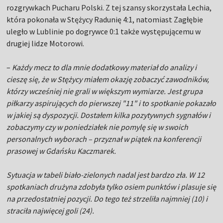
rozgrywkach Pucharu Polski. Z tej szansy skorzystała Lechia,
która pokonała w Stężycy Radunię 4:1, natomiast Zagłębie
uległo w Lublinie po dogrywce 0:1 także występującemu w
drugiej lidze Motorowi.
–
Każdy mecz to dla mnie dodatkowy materiał do analizy i
cieszę się, że w Stężycy miałem okazję zobaczyć zawodników,
którzy wcześniej nie grali w większym wymiarze. Jest grupa
piłkarzy aspirujących do pierwszej "11" i to spotkanie pokazało
w jakiej są dyspozycji. Dostałem kilka pozytywnych sygnałów i
zobaczymy czy w poniedziałek nie pomylę się w swoich
personalnych wyborach – przyznał w piątek na konferencji
prasowej w Gdańsku Kaczmarek.
Sytuacja w tabeli biało-zielonych nadal jest bardzo zła. W 12
spotkaniach drużyna zdobyła tylko osiem punktów i plasuje się
na przedostatniej pozycji. Do tego też strzeliła najmniej (10) i
straciła najwięcej goli (24).