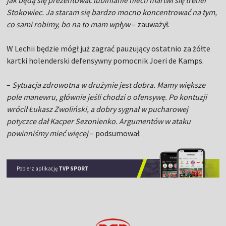
jak będą się prezentować lubinianie niech martwi się trener
Stokowiec. Ja staram się bardzo mocno koncentrować na tym,
co sami robimy, bo na to mam wpływ
– zauważył.
W Lechii będzie mógł już zagrać pauzujący ostatnio za żółte
kartki holenderski defensywny pomocnik Joeri de Kamps.
–
Sytuacja zdrowotna w drużynie jest dobra. Mamy większe
pole manewru, głównie jeśli chodzi o ofensywę. Po kontuzji
wrócił Łukasz Zwoliński, a dobry sygnał w pucharowej
potyczce dał Kacper Sezonienko. Argumentów w ataku
powinniśmy mieć więcej
– podsumował.
Pobierz aplikację
TVP SPORT