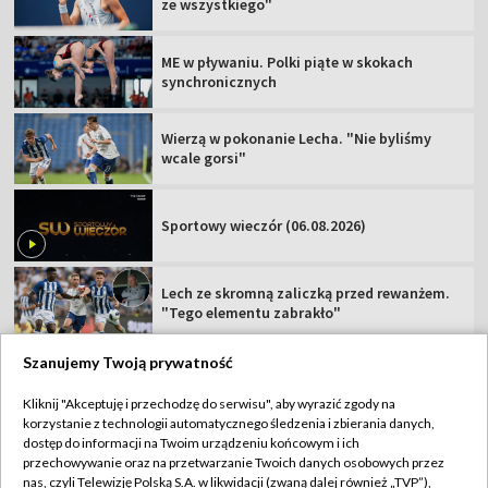
ze wszystkiego"
ME w pływaniu. Polki piąte w skokach
synchronicznych
Wierzą w pokonanie Lecha. "Nie byliśmy
wcale gorsi"
Sportowy wieczór (06.08.2026)
Lech ze skromną zaliczką przed rewanżem.
"Tego elementu zabrakło"
Szanujemy Twoją prywatność
Kliknij "Akceptuję i przechodzę do serwisu", aby wyrazić zgody na
korzystanie z technologii automatycznego śledzenia i zbierania danych,
TVP
dostęp do informacji na Twoim urządzeniu końcowym i ich
Abonament TVP
Regulamin TVP
przechowywanie oraz na przetwarzanie Twoich danych osobowych przez
nas, czyli Telewizję Polską S.A. w likwidacji (zwaną dalej również „TVP”),