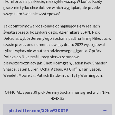
i komfortu na parkiecie, niezwykle ważną. W końcu każdy
gracz nie tylko chce dobrze w nich wyglądać, ale przede
wszystkim świetnie występować.
Jak poinformował doskonale odnajdujący się w realiach
świata sprzętu koszykarskiego, dziennikarz ESPN, Nick
DePaula, wybór Jeremy'ego Sochana padł na firmę Nike. Już w
czasie presezonu numer dziewiąty draftu 2022 występował
tylko i wyłącznie w butach odzieżowego giganta. Oprócz
Polaka do Nike trafili tacy pierwszorundowi
pierwszoroczniacy jak: Chet Holmgren, Jaden Ivey, Shaedon
Sharpe, Jalen Duren, Ochai Agbaji, AJ Griffin, Tari Eason,
Wendell Moore Jr., Patrick Baldwin Jr. i TyTy Washington.
OFFICIAL: Spurs #9 pick Jeremy Sochan has signed with Nike.
��✍️
pic.twitter.com/X2hwY3D62E