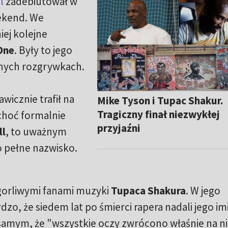
l
zadebiutował w
ekend. We
iej kolejne
One
. Były to jego
lnych rozgrywkach.
icznie trafił na
Mike Tyson i Tupac Shakur.
Tragiczny finał niezwykłej
choć formalnie
przyjaźni
ll
, to uważnym
 pełne nazwisko.
gorliwymi fanami muzyki
Tupaca Shakura
. W jego
dzo, że siedem lat po śmierci rapera nadali jego im
samym, że "wszystkie oczy zwrócono właśnie na n