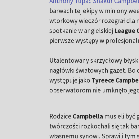
Anthony Tupac Shakur Campbel
barwach tej ekipy w miniony we
wtorkowy wieczór rozegrał dla n
spotkanie w angielskiej
League 
pierwsze występy w profesjona
Utalentowany skrzydłowy błyskaw
nagłówki światowych gazet. Bo 
występuje jako
Tyreece Campbe
obserwatorom nie umknęło jego
Rodzice
Campbella
musieli być 
twórczości rozkochali się tak bar
własnemu synowi. Sprawili tym 