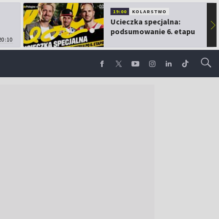
19:00
KOLARSTWO
Ucieczka specjalna:
▶
podsumowanie 6. etapu
20:10
TdP