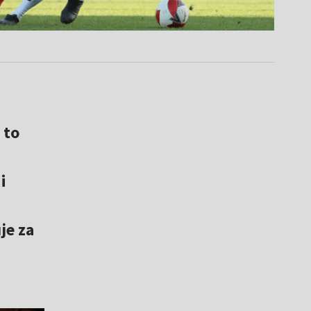
 to
i
je za