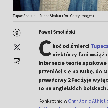
Tupac Shakur i... Tupac Shakur (fot. Getty Images)
Paweł Smoliński
C
hoć od śmierci
Tupaca
niektórzy fani wciąż n
Internecie teorie spiskowe
przeniósł się na Kubę, do Ma
prawdziwy 2Pac żyje wyłącz
to na angielskich boiskach.
Konkretnie w
Charltonie Athleti