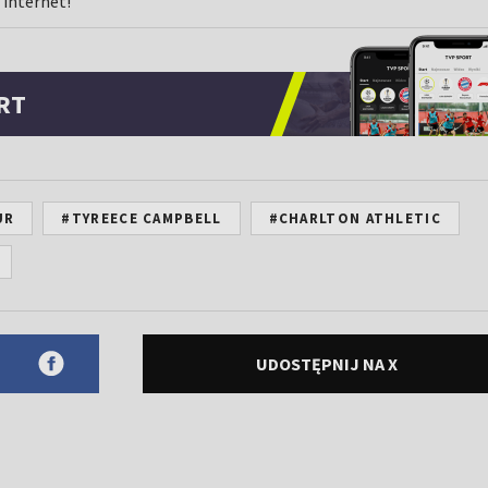
 internet!
RT
UR
#TYREECE CAMPBELL
#CHARLTON ATHLETIC
UDOSTĘPNIJ NA X