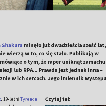
 Shakura
minęło już dwadzieścia sześć lat,
ie wierzą w to, co się stało. Publikują w
 mówiące o tym, że raper uniknął zamachu 
lezji lub RPA... Prawda jest jednak inna –
nie w ich sercach. Jego imiennik występu
Czytaj też
c
. 19-letni
Tyreece