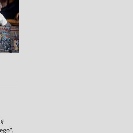
ię
iego".