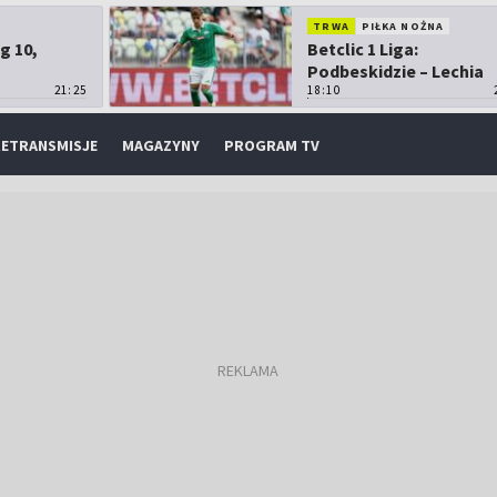
TRWA
PIŁKA NOŻNA
g 10,
Betclic 1 Liga:
Podbeskidzie – Lechia
21:25
Gdańsk
18:10
ETRANSMISJE
MAGAZYNY
PROGRAM TV