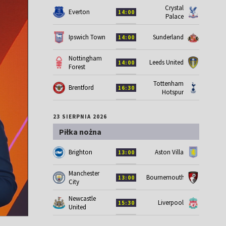
Crystal
Everton
14:00
Palace
Ipswich Town
Sunderland
14:00
Nottingham
Leeds United
14:00
Forest
Tottenham
Brentford
16:30
Hotspur
23 SIERPNIA 2026
Piłka nożna
Brighton
Aston Villa
13:00
Manchester
Bournemouth
13:00
City
Newcastle
Liverpool
15:30
United