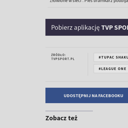
"Złowione w sieci". Pies bramkarz podbija
Pobierz aplikację
TVP SPO
ŹRÓDŁO:
#TUPAC SHAK
TVPSPORT.PL
#LEAGUE ONE
UDOSTĘPNIJ NA FACEBOOKU
Zobacz też