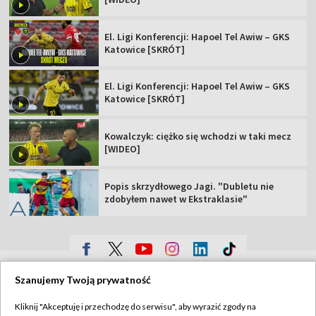
El. Ligi Konferencji: Hapoel Tel Awiw – GKS
Katowice [SKRÓT]
El. Ligi Konferencji: Hapoel Tel Awiw – GKS
Katowice [SKRÓT]
Kowalczyk: ciężko się wchodzi w taki mecz
[WIDEO]
Popis skrzydłowego Jagi. "Dubletu nie
zdobyłem nawet w Ekstraklasie"
TVP
Szanujemy Twoją prywatność
Abonament TVP
Regulamin TVP
Kliknij "Akceptuję i przechodzę do serwisu", aby wyrazić zgody na