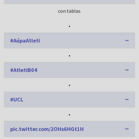
con tablas.
•
#AúpaAtleti
•
#AtletiB04
•
#UCL
•
pic.twitter.com/2OHs6HGt1H