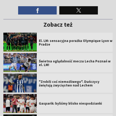
Zobacz też
El. LM: sensacyjna porażka Olympique Lyon w
Pradze
Świetna oglądalność meczu Lecha Poznań w
el. LM!
"Zrobili coś niemożliwego". Duńczycy
świętują zwycięstwo nad Lechem
Gasparik: byliśmy blisko niespodzianki