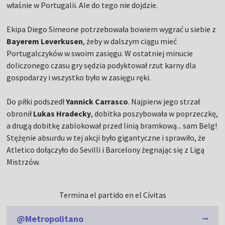
właśnie w Portugalii. Ale do tego nie dojdzie.
Ekipa Diego Simeone potrzebowała bowiem wygrać u siebie z
Bayerem Leverkusen
, żeby w dalszym ciągu mieć
Portugalczyków w swoim zasięgu. W ostatniej minucie
doliczonego czasu gry sędzia podyktował rzut karny dla
gospodarzy i wszystko było w zasięgu ręki.
Do piłki podszedł
Yannick Carrasco
. Najpierw jego strzał
obronił
Lukas Hradecky
, dobitka poszybowała w poprzeczkę,
a drugą dobitkę zablokował przed linią bramkową... sam Belg!
Stężęnie absurdu w tej akcji było gigantyczne i sprawiło, że
Atletico dołączyło do Sevilli i Barcelony żegnając się z Ligą
Mistrzów.
Termina el partido en el Cívitas
@Metropolitano