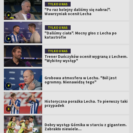
TYLKO U NAS
"Po raz kolejny daliśmy się nabrać".
Wawrzyniak ocenił Lecha
TYLKO U NAS
"Daliśmy ciała". Mocny głos z Lecha po
katastrofie
TYLKO U NAS
Trener Duńczyków ocenił wygraną z Lechem.
"Wybitny występ"
Grobowa atmosfera w Lechu. "Ból jest
ogromny. Nienawidzę tego"
Historyczna porażka Lecha. To pierwszy taki
przypadek
Dobry występ Górnika w starciu z gigantem.
Zabrakło niewiele...