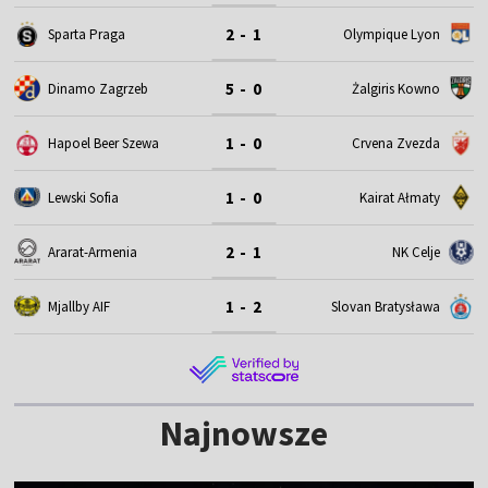
2 - 1
Sparta Praga
Olympique Lyon
5 - 0
Dinamo Zagrzeb
Żalgiris Kowno
1 - 0
Hapoel Beer Szewa
Crvena Zvezda
1 - 0
Lewski Sofia
Kairat Ałmaty
2 - 1
Ararat-Armenia
NK Celje
1 - 2
Mjallby AIF
Slovan Bratysława
Najnowsze